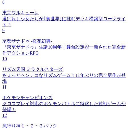
8
東京ワルキューレ
選ばれし少女たちが｢裏世界｣に挑むデッキ構築型ローグライ
ト！
9
亰都ザナドゥ -桜花幻舞-
『東亰ザナドゥ』生誕10周年！舞台設定が一新された完全新
作アクションRPG
10
リズム天国 ミラクルスターズ
ちょっとヘンテコなリズムゲーム！11年ぶりの完全新作が登
場
11
ポケモンチャンピオンズ
クロスプレイ対応のポケモンバトルに特化した対戦ゲームが
登場！
12
流行り神１・２・３パック