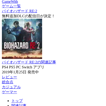
GameWith
ゲーム一覧
バイオハザード RE:2
無料追加DLCの配信日が決定！
バイオハザード RE:2の関連記事
PS4
PS5
PC
Switch
アプリ
2019年1月25日
発売中
レビュー
総合点
カジュアル
ゲーマー
トップ
関連記事