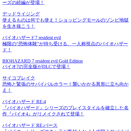
ーズの続編が登場！
デッドライジング
使えるものは何でも使え！ショッピングモールのゾンビ地獄
を生き抜こう！
バイオハザード7 resident evil
極限の“恐怖体験”が待ち受ける、一人称視点のバイオハザー
ド！
BIOHAZARD 7 resident evil Gold Edition
バイオ7の完全版がDLCで登場！
サイコブレイク
恐怖と緊張のサバイバルホラー！襲いかかる異形に立ち向か
え！
バイオハザード RE:4
『バイオハザード』シリーズのプレイスタイルを確立した名
作『バイオ4』がリメイクされて登場！
バイオハザード RE:バース