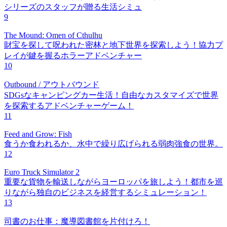
シリーズのスタッフが贈る生活シミュ
9
The Mound: Omen of Cthulhu
財宝を探して呪われた密林と地下世界を探索しよう！協力プ
レイが鍵を握るホラーアドベンチャー
10
Outbound / アウトバウンド
SDGsなキャンピングカー生活！自由なカスタマイズで世界
を探索するアドベンチャーゲーム！
11
Feed and Grow: Fish
食うか食われるか、水中で繰り広げられる弱肉強食の世界。
12
Euro Truck Simulator 2
重要な貨物を輸送しながらヨーロッパを旅しよう！都市を巡
りながら独自のビジネスを経営するシミュレーション！
13
司書のお仕事：魔導図書館を片付けろ！