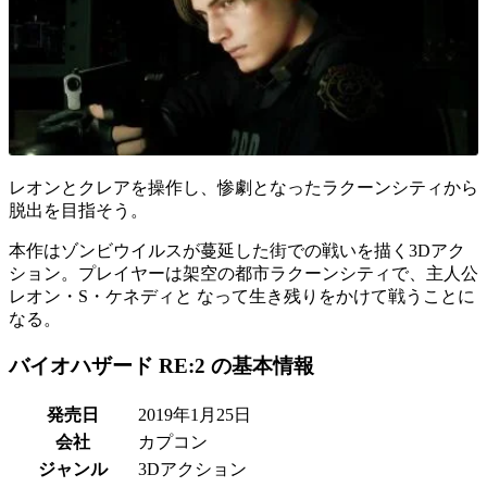
レオンとクレアを操作し、惨劇となったラクーンシティから
脱出を目指そう。
本作はゾンビウイルスが蔓延した街での戦いを描く
3Dアク
ション
。プレイヤーは架空の都市
ラクーンシティ
で、主人公
レオン・S・ケネディ
と なって生き残りをかけて戦うことに
なる。
バイオハザード RE:2 の基本情報
発売日
2019年1月25日
会社
カプコン
ジャンル
3Dアクション