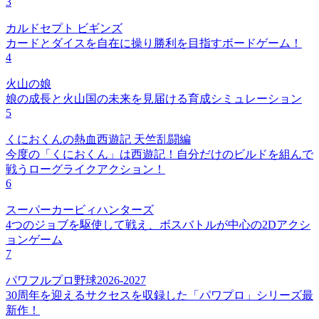
3
カルドセプト ビギンズ
カードとダイスを自在に操り勝利を目指すボードゲーム！
4
火山の娘
娘の成長と火山国の未来を見届ける育成シミュレーション
5
くにおくんの熱血西遊記 天竺乱闘編
今度の「くにおくん」は西遊記！自分だけのビルドを組んで
戦うローグライクアクション！
6
スーパーカービィハンターズ
4つのジョブを駆使して戦え、ボスバトルが中心の2Dアクシ
ョンゲーム
7
パワフルプロ野球2026-2027
30周年を迎えるサクセスを収録した「パワプロ」シリーズ最
新作！