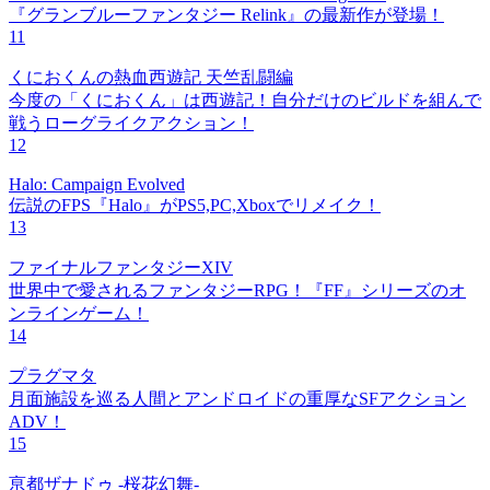
『グランブルーファンタジー Relink』の最新作が登場！
11
くにおくんの熱血西遊記 天竺乱闘編
今度の「くにおくん」は西遊記！自分だけのビルドを組んで
戦うローグライクアクション！
12
Halo: Campaign Evolved
伝説のFPS『Halo』がPS5,PC,Xboxでリメイク！
13
ファイナルファンタジーXIV
世界中で愛されるファンタジーRPG！『FF』シリーズのオ
ンラインゲーム！
14
プラグマタ
月面施設を巡る人間とアンドロイドの重厚なSFアクション
ADV！
15
亰都ザナドゥ -桜花幻舞-