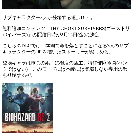
サブキャラクター3人が登場する追加DLC。
無料追加コンテンツ「
THE GHOST SURVIVERS(ゴーストサ
バイバーズ)
」の配信日時が
2月15日(金)
に決定。
こちらのDLCでは、本編で命を落とすことになる
3人のサブ
キャラクター
の“
if
”を描いたストーリーが楽しめる。
登場キャラは
市長の娘
、
鉄砲店の店主
、
特殊部隊隊員
(ハン
クではない)。このモードには本編には登場しない
専用の敵
も登場するぞ。