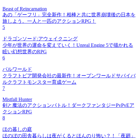
Beast of Reincarnation
あの「ゲーフリ」完全新作！相棒と共に世界崩壊後の日本を
旅しよう。一人と一匹のアクションRPG！
5
ドラゴンソード:アウェイクニング
少年が世界の運命を変えていく！Unreal Engine 5で描かれる
眩い幻想世界のRPG
6
パルワールド
クラフトピア開発会社の最新作！オープンワールドサバイバ
ルクラフトモンスター育成ゲーム
7
Mistfall Hunter
剣と魔法のアクションバトル！ダークファンタジーPvPvEア
クションRPG
8
ほの暮しの庭
ほのぼの田舎暮らしは夜がくるとほんのり怖い？！「夜廻」