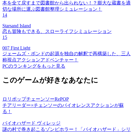
本を全て戻すまで図書館から出られない！？膨大な蔵書を適
切な場所に運ぶ図書館整理シミュレーション！
14
Starsand Island
恋も冒険もできる、スローライフシミュレーション
15
007 First Light
ジェームズ・ボンドの起源を独自の解釈で再構築した、三人
称視点アクションアドベンチャー！
PCのランキングをもっと見る
このゲームが好きなあなたに
ロリポップチェーンソーRePOP
チアリーダー×チェンソーのバイオレンスアクションが蘇
る！
バイオハザード ヴィレッジ
謎の村で巻き起こるゾンビホラー！「バイオハザード」シリ