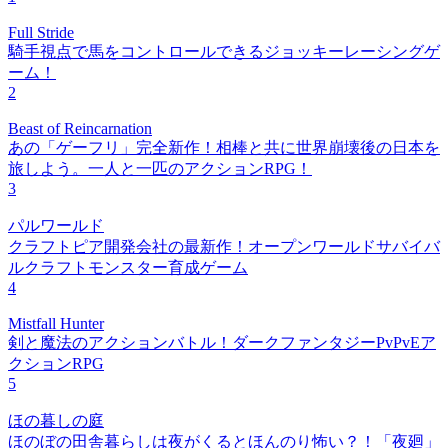
Full Stride
騎手視点で馬をコントロールできるジョッキーレーシングゲ
ーム！
2
Beast of Reincarnation
あの「ゲーフリ」完全新作！相棒と共に世界崩壊後の日本を
旅しよう。一人と一匹のアクションRPG！
3
パルワールド
クラフトピア開発会社の最新作！オープンワールドサバイバ
ルクラフトモンスター育成ゲーム
4
Mistfall Hunter
剣と魔法のアクションバトル！ダークファンタジーPvPvEア
クションRPG
5
ほの暮しの庭
ほのぼの田舎暮らしは夜がくるとほんのり怖い？！「夜廻」