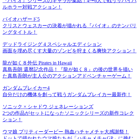
『バイオ』シリーズのキャラが集結！4〜6人で戦うサバイバ
ルホラー対戦アクション！
バイオハザード5
クリスとウェスカーの決着が描かれる『バイオ』のナンバリ
ングタイトル！
デッドライジング 4 スペシャルエディション
画面を埋め尽くす大量のゾンビを狩まくる爽快アクション！
龍が如く８外伝 Pirates in Hawaii
真島吾朗 還暦記念作品！『龍が如く８』の後の世界を描い
た真島吾朗が主人公のアクションアドベンチャーゲーム！
ガンダムブレイカー4
自分だけの機体を創って戦うガンダムブレイカー最新作！
ソニック × シャドウ ジェネレーションズ
2つの作品がセットになったソニックシリーズの新作コレク
ション！
ウマ娘 プリティーダービー 熱血ハチャメチャ大感謝祭！
ドットで描かれたウマ娘たちが「ハチャメチャGP」に挑む