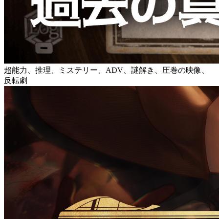
超能力、推理、ミステリー、ADV、謎解き、圧巻の映像、
反転劇