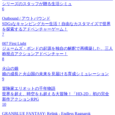
シリーズのスタッフが贈る生活シミュ
6
Outbound / アウトバウンド
SDGsなキャンピングカー生活！自由なカスタマイズで世界
を探索するアドベンチャーゲーム！
7
007 First Light
ジェームズ・ボンドの起源を独自の解釈で再構築した、三人
称視点アクションアドベンチャー！
8
火山の娘
娘の成長と火山国の未来を見届ける育成シミュレーション
9
冒険家エリオットの千年物語
世界を超え、時空をも超える大冒険！「HD-2D」初の完全
新作アクションRPG
10
GRANBLUE FANTASY: Relink - Endless Ragnarok