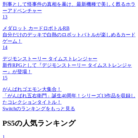
刑事として怪事件の真相を暴け、最新機種で美しく甦るホラ
ーアドベンチャー
13
メダロット カードロボトルRB
自分だけのデッキで白熱のロボットバトルが楽しめるカード
ゲーム！
14
デジモンストーリー タイムストレンジャー
新作RPGとして『デジモンストーリー タイムストレンジャ
ー』が登場！
15
がんばれゴエモン大集合！
「がんばれ五右衛門」誕生40周年！シリーズ13作品を収録し
たコレクションタイトル！
Switchのランキングをもっと見る
PS5の人気ランキング
1