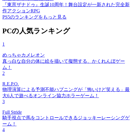
『東亰ザナドゥ』生誕10周年！舞台設定が一新された完全新
作アクションRPG
PS5のランキングをもっと見る
PCの人気ランキング
1
めっちゃカメレオン
真っ白な自分の体に絵を描いて擬態する、かくれんぼゲー
ム！
2
R.E.P.O.
物理演算による予測不能ハプニングが「怖いけど笑える」最
大6人で遊べるオンライン協力ホラーゲーム！
3
Full Stride
騎手視点で馬をコントロールできるジョッキーレーシングゲ
ーム！
4