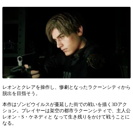
レオンとクレアを操作し、惨劇となったラクーンシティから
脱出を目指そう。
本作はゾンビウイルスが蔓延した街での戦いを描く
3Dアク
ション
。プレイヤーは架空の都市
ラクーンシティ
で、主人公
レオン・S・ケネディ
と なって生き残りをかけて戦うことに
なる。