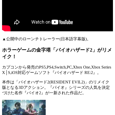
▲公開中のローンチトレーラー(日本語字幕版)。
ホラーゲームの金字塔「バイオハザード2」がリメ
イク！
カプコンから発売のPS5,PS4,Switch,PC,Xbox One,Xbox Series
X│S,iOS対応ゲームソフト『
バイオハザード RE:2
』。
本作は「
バイオハザード2(RESIDENT EVIL2)
」のリメイク
版となる
3Dアクション
。『バイオ』シリーズの人気を決定
づけた名作『バイオ2』が
一新
された作品だ。