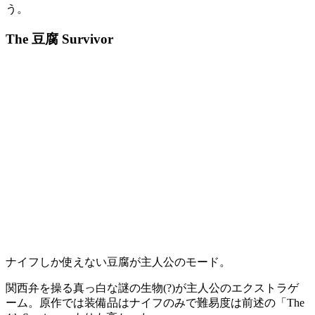
う。
The 豆腐 Survivor
ナイフしか使えない豆腐が主人公のモード。
関西弁を操る真っ白な謎の生物(?)が主人公の
エクストラゲ
ーム
。原作では
装備品はナイフのみ
で難易度は前述の「The