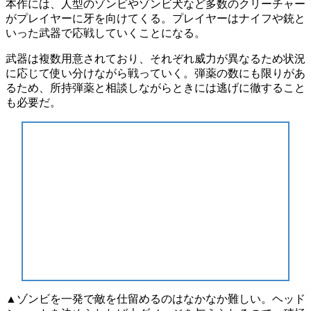
本作には、人型のゾンビやゾンビ犬など
多数のクリーチャー
がプレイヤーに牙を向けてくる。プレイヤーは
ナイフや銃
と
いった武器で応戦していくことになる。
武器は複数用意されており、それぞれ威力が異なるため
状況
に応じて使い分けながら
戦っていく。弾薬の数にも
限りがあ
る
ため、所持弾薬と相談しながらときには
逃げに徹する
こと
も必要だ。
▲ゾンビを一発で敵を仕留めるのはなかなか難しい。ヘッド