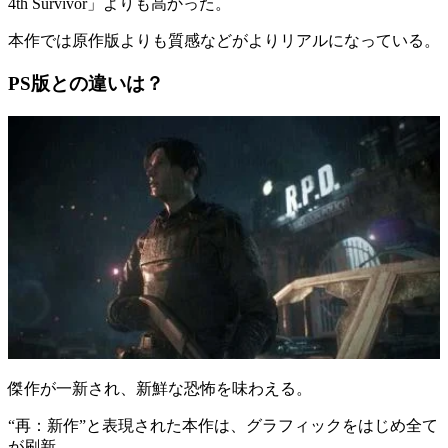
4th Survivor」よりも高かった。
本作では原作版よりも
質感などがよりリアルに
なっている。
PS版との違いは？
傑作が一新され、新鮮な恐怖を味わえる。
“
再：新作
”と表現された本作は、グラフィックをはじめ
全て
が刷新
。