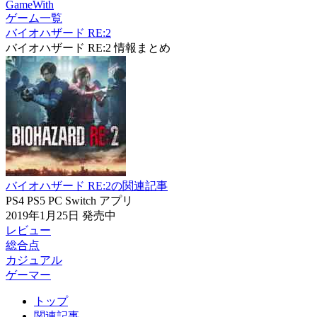
GameWith
ゲーム一覧
バイオハザード RE:2
バイオハザード RE:2 情報まとめ
バイオハザード RE:2の関連記事
PS4
PS5
PC
Switch
アプリ
2019年1月25日
発売中
レビュー
総合点
カジュアル
ゲーマー
トップ
関連記事