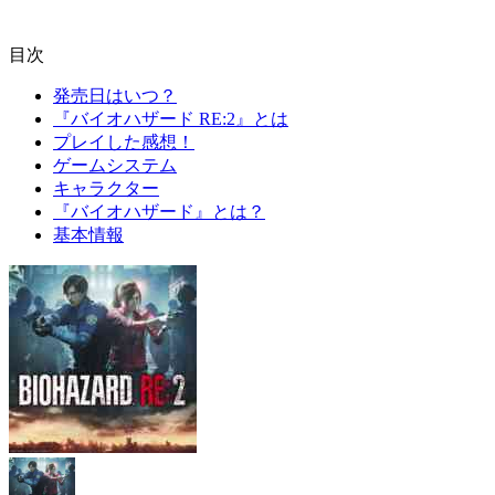
目次
発売日はいつ？
『バイオハザード RE:2』とは
プレイした感想！
ゲームシステム
キャラクター
『バイオハザード』とは？
基本情報