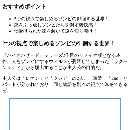
おすすめポイント
2つの視点
で楽しめるゾンビの徘徊する世界！
銃をぶっ放しゾンビたちを倒す
爽快感
！
仕掛けられた謎
を解いて道を切り開け！
2つの視点で楽しめるゾンビの徘徊する世界！
『バイオハザード』シリーズ2作目の
リメイク版
となる本
作。人をゾンビにするウィルスが蔓延してしまった「ラクー
ンシティ」から
脱出
することが主人公の目的だ。
主人公は「レオン」と「クレア」の2人。「通常」「2nd」と
パートが分かれており、同じ物語を
別々の視点
で体感できる
ぞ。