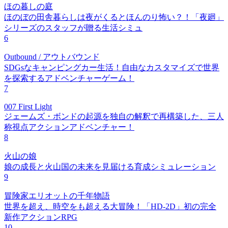
ほの暮しの庭
ほのぼの田舎暮らしは夜がくるとほんのり怖い？！「夜廻」
シリーズのスタッフが贈る生活シミュ
6
Outbound / アウトバウンド
SDGsなキャンピングカー生活！自由なカスタマイズで世界
を探索するアドベンチャーゲーム！
7
007 First Light
ジェームズ・ボンドの起源を独自の解釈で再構築した、三人
称視点アクションアドベンチャー！
8
火山の娘
娘の成長と火山国の未来を見届ける育成シミュレーション
9
冒険家エリオットの千年物語
世界を超え、時空をも超える大冒険！「HD-2D」初の完全
新作アクションRPG
10