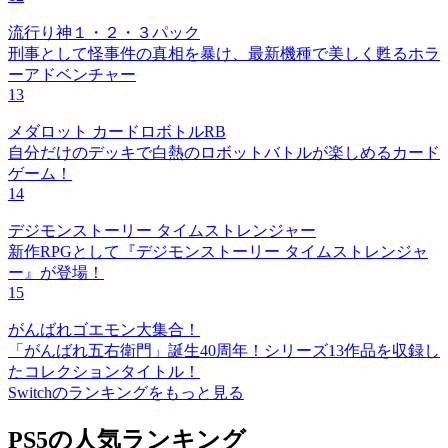
流行り神１・２・３パック
刑事として怪事件の真相を暴け、最新機種で美しく甦るホラ
ーアドベンチャー
13
メダロット カードロボトルRB
自分だけのデッキで白熱のロボットバトルが楽しめるカード
ゲーム！
14
デジモンストーリー タイムストレンジャー
新作RPGとして『デジモンストーリー タイムストレンジャ
ー』が登場！
15
がんばれゴエモン大集合！
「がんばれ五右衛門」誕生40周年！シリーズ13作品を収録し
たコレクションタイトル！
Switchのランキングをもっと見る
PS5の人気ランキング