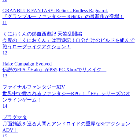
GRANBLUE FANTASY: Relink - Endless Ragnarok
『グランブルーファンタジー Relink』の最新作が登場！
11
くにおくんの熱血西遊記 天竺乱闘編
今度の「くにおくん」は西遊記！自分だけのビルドを組んで
戦うローグライクアクション！
12
Halo: Campaign Evolved
伝説のFPS『Halo』がPS5,PC,Xboxでリメイク！
13
ファイナルファンタジーXIV
世界中で愛されるファンタジーRPG！『FF』シリーズのオ
ンラインゲーム！
14
プラグマタ
月面施設を巡る人間とアンドロイドの重厚なSFアクション
ADV！
15