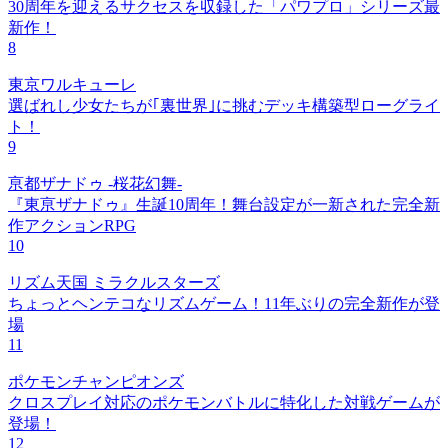
30周年を迎えるサクセスを収録した「パワプロ」シリーズ最
新作！
8
東京ワルキューレ
選ばれし少女たちが｢裏世界｣に挑むデッキ構築型ローグライ
ト！
9
亰都ザナドゥ -桜花幻舞-
『東亰ザナドゥ』生誕10周年！舞台設定が一新された完全新
作アクションRPG
10
リズム天国 ミラクルスターズ
ちょっとヘンテコなリズムゲーム！11年ぶりの完全新作が登
場
11
ポケモンチャンピオンズ
クロスプレイ対応のポケモンバトルに特化した対戦ゲームが
登場！
12