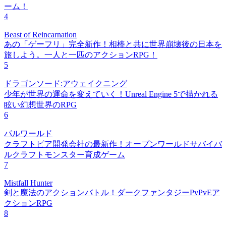
ーム！
4
Beast of Reincarnation
あの「ゲーフリ」完全新作！相棒と共に世界崩壊後の日本を
旅しよう。一人と一匹のアクションRPG！
5
ドラゴンソード:アウェイクニング
少年が世界の運命を変えていく！Unreal Engine 5で描かれる
眩い幻想世界のRPG
6
パルワールド
クラフトピア開発会社の最新作！オープンワールドサバイバ
ルクラフトモンスター育成ゲーム
7
Mistfall Hunter
剣と魔法のアクションバトル！ダークファンタジーPvPvEア
クションRPG
8