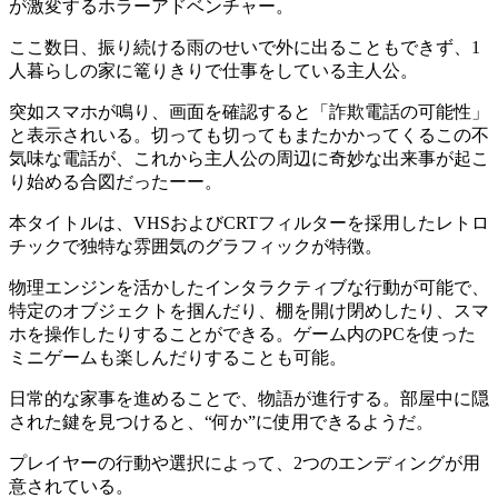
が激変する
ホラーアドベンチャー
。
ここ数日、振り続ける雨のせいで外に出ることもできず、1
人暮らしの家に
篭りきりで仕事
をしている主人公。
突如スマホが鳴り、画面を確認すると「詐欺電話の可能性」
と表示されいる。
切っても切ってもまたかかってくる
この不
気味な電話が、これから主人公の周辺に
奇妙な出来事
が起こ
り始める合図だったーー。
本タイトルは、
VHSおよびCRTフィルター
を採用したレトロ
チックで独特な雰囲気のグラフィックが特徴。
物理エンジンを活かした
インタラクティブな行動が可能
で、
特定のオブジェクトを掴んだり、棚を開け閉めしたり、スマ
ホを操作したりすることができる。ゲーム内の
PCを使った
ミニゲーム
も楽しんだりすることも可能。
日常的な家事を進めることで、物語が進行する。部屋中に隠
された鍵を見つけると、“何か”に使用できるようだ。
プレイヤーの行動や選択によって、
2つのエンディング
が用
意されている。