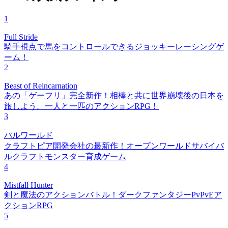
1
Full Stride
騎手視点で馬をコントロールできるジョッキーレーシングゲ
ーム！
2
Beast of Reincarnation
あの「ゲーフリ」完全新作！相棒と共に世界崩壊後の日本を
旅しよう。一人と一匹のアクションRPG！
3
パルワールド
クラフトピア開発会社の最新作！オープンワールドサバイバ
ルクラフトモンスター育成ゲーム
4
Mistfall Hunter
剣と魔法のアクションバトル！ダークファンタジーPvPvEア
クションRPG
5