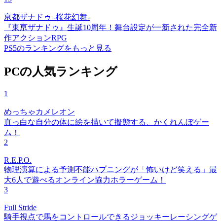
亰都ザナドゥ -桜花幻舞-
『東亰ザナドゥ』生誕10周年！舞台設定が一新された完全新
作アクションRPG
PS5のランキングをもっと見る
PCの人気ランキング
1
めっちゃカメレオン
真っ白な自分の体に絵を描いて擬態する、かくれんぼゲー
ム！
2
R.E.P.O.
物理演算による予測不能ハプニングが「怖いけど笑える」最
大6人で遊べるオンライン協力ホラーゲーム！
3
Full Stride
騎手視点で馬をコントロールできるジョッキーレーシングゲ