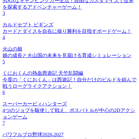
SDGsなキャンピングカー生活！自由なカスタマイズで世界
を探索するアドベンチャーゲーム！
3
カルドセプト ビギンズ
カードとダイスを自在に操り勝利を目指すボードゲーム！
4
火山の娘
娘の成長と火山国の未来を見届ける育成シミュレーション
5
くにおくんの熱血西遊記 天竺乱闘編
今度の「くにおくん」は西遊記！自分だけのビルドを組んで
戦うローグライクアクション！
6
スーパーカービィハンターズ
4つのジョブを駆使して戦え、ボスバトルが中心の2Dアクシ
ョンゲーム
7
パワフルプロ野球2026-2027