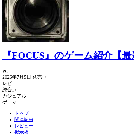
『FOCUS』のゲーム紹介【
PC
2026年7月5日
発売中
レビュー
総合点
カジュアル
ゲーマー
トップ
関連記事
レビュー
掲示板