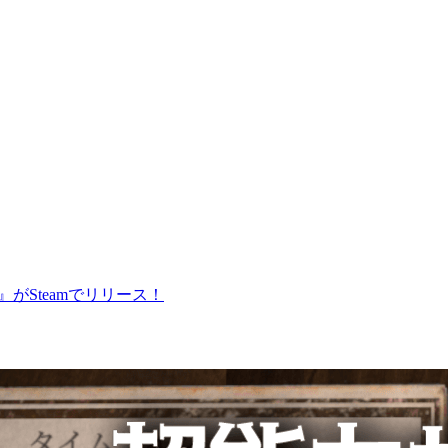
がSteamでリリース！