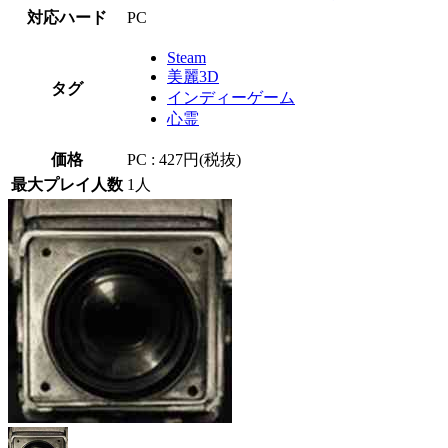
対応ハード
PC
Steam
美麗3D
タグ
インディーゲーム
心霊
価格
PC : 427円(税抜)
最大プレイ人数
1人