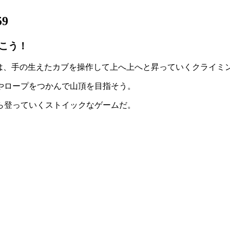
59
こう！
は、手の生えたカブを操作して上へ上へと昇っていく
クライミ
やロープをつかんで山頂を目指そう。
ら登っていく
ストイックなゲーム
だ。