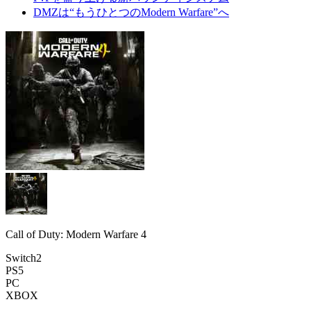
DMZは“もうひとつのModern Warfare”へ
Call of Duty: Modern Warfare 4
Switch2
PS5
PC
XBOX