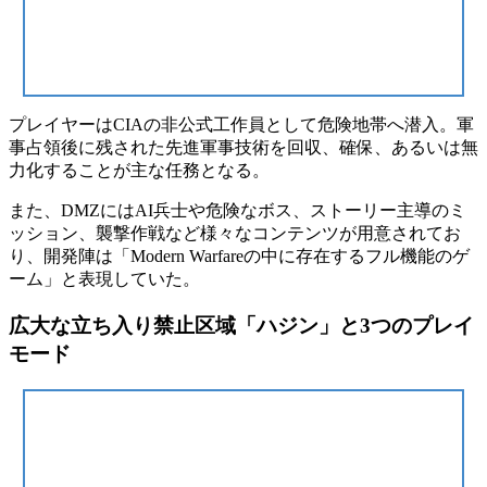
プレイヤーはCIAの非公式工作員として危険地帯へ潜入。軍
事占領後に残された
先進軍事技術を回収、確保、あるいは無
力化
することが主な任務となる。
また、DMZにはAI兵士や危険なボス、ストーリー主導のミ
ッション、襲撃作戦など様々なコンテンツが用意されてお
り、開発陣は
「Modern Warfareの中に存在するフル機能のゲ
ーム」
と表現していた。
広大な立ち入り禁止区域「ハジン」と3つのプレイ
モード