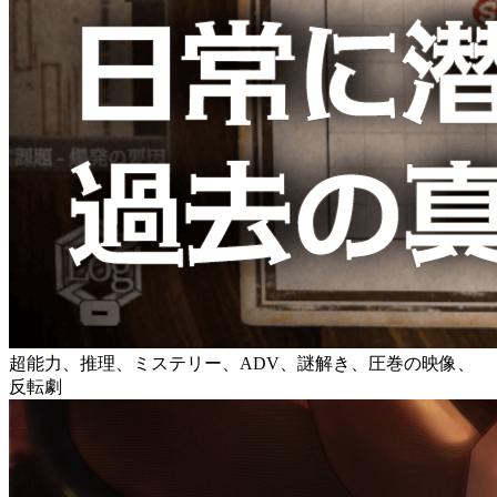
超能力、推理、ミステリー、ADV、謎解き、圧巻の映像、
反転劇