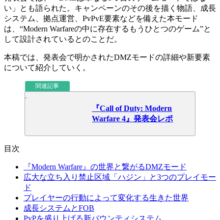
い」
とも語られた。キャンペーンのその後を描く物語、成長
システム、拠点運営、PvPvE要素などを備えた本モード
は、
“Modern Warfareの中に存在するもうひとつのゲーム”
と
して設計されているとのことだ。
本稿では、発表会で明かされたDMZモードの詳細や新要素
について紹介していく。
関連記事
『Call of Duty: Modern
Warfare 4』発表会レポ
目次
『Modern Warfare』の世界と繋がるDMZモード
広大な立ち入り禁止区域「ハジン」と3つのプレイモー
ド
プレイヤーの行動によって変化する生きた世界
成長システムとFOB
PvPを盛り上げる新バウンティシステム