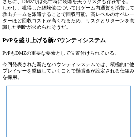
さらに、DMZでは
死亡時に装備を失うリスク
も存在する。
しかし、獲得した経験値についてはゲーム内通貨を消費して
救出チームを派遣することで回収可能。高レベルのオペレー
ターほど回収コストが高くなるため、
リスクとリターン
を意
識した判断が求められそうだ。
PvPを盛り上げる新バウンティシステム
PvPもDMZの重要な要素として位置付けられている。
今回発表された新たな
バウンティシステム
では、積極的に他
プレイヤーを撃破していくことで懸賞金が設定される仕組み
を採用。