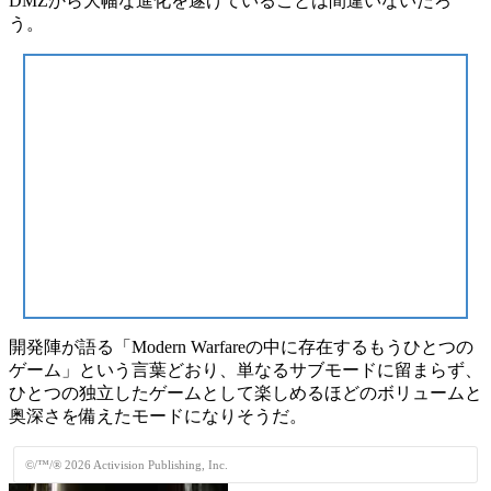
DMZから
大幅な進化
を遂げていることは間違いないだろ
う。
開発陣が語る
「Modern Warfareの中に存在するもうひとつの
ゲーム」
という言葉どおり、単なるサブモードに留まらず、
ひとつの独立したゲームとして楽しめるほどの
ボリュームと
奥深さを備えたモード
になりそうだ。
©/™/® 2026 Activision Publishing, Inc.