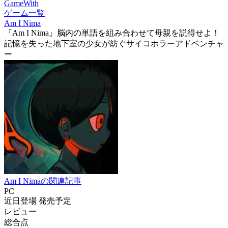
GameWith
ゲーム一覧
Am I Nima
『Am I Nima』脳内の単語を組み合わせて母親を説得せよ！
記憶を失った地下室の少女が紡ぐサイコホラーアドベンチャ
ー
Am I Nimaの関連記事
PC
近日登場
発売予定
レビュー
総合点