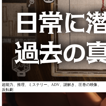
超能力、推理、ミステリー、ADV、謎解き、圧巻の映像、
反転劇