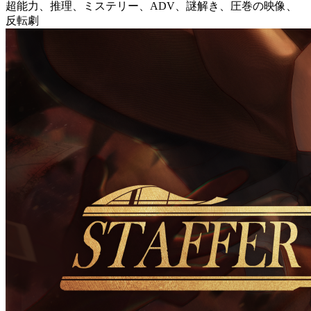
超能力、推理、ミステリー、ADV、謎解き、圧巻の映像、
反転劇