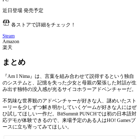
近日登場
発売予定
各ストアで詳細をチェック！
Steam
Amazon
楽天
まとめ
『Am I Nima』は、
言葉を組み合わせて説得するという独自
のシステム
と、
記憶を失った少女と母親の緊張した対話
が生
み出す独特の没入感が光るサイコホラーアドベンチャーだ。
不気味な世界観のアドベンチャーが好きな人、謎めいたスト
ーリーを少しずつ解き明かしていくゲームが好きな人にはぜ
ひ試してほしい一作だ。BitSummit PUNCHでは初の日本語対
応デモが体験できるので、来場予定のある人はHO! Gamesブ
ースに立ち寄ってみてほしい。