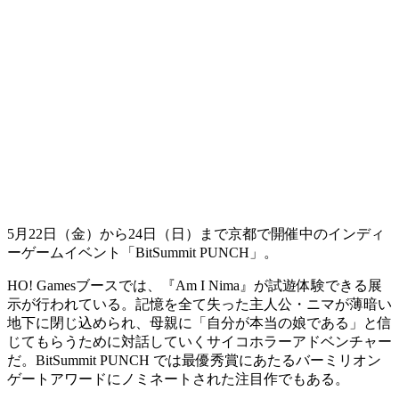
5月22日（金）から24日（日）まで京都で開催中のインディ
ーゲームイベント
「BitSummit PUNCH」
。
HO! Gamesブースでは、
『Am I Nima』
が試遊体験できる展
示が行われている。
記憶を全て失った主人公・ニマが薄暗い
地下に閉じ込められ、母親に「自分が本当の娘である」と信
じてもらうために対話していくサイコホラーアドベンチャー
だ。BitSummit PUNCH では
最優秀賞にあたるバーミリオン
ゲートアワードにノミネート
された注目作でもある。