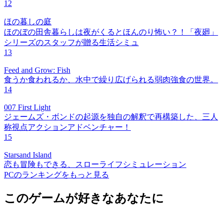
12
ほの暮しの庭
ほのぼの田舎暮らしは夜がくるとほんのり怖い？！「夜廻」
シリーズのスタッフが贈る生活シミュ
13
Feed and Grow: Fish
食うか食われるか、水中で繰り広げられる弱肉強食の世界。
14
007 First Light
ジェームズ・ボンドの起源を独自の解釈で再構築した、三人
称視点アクションアドベンチャー！
15
Starsand Island
恋も冒険もできる、スローライフシミュレーション
PCのランキングをもっと見る
このゲームが好きなあなたに