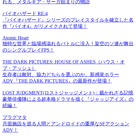
れる、メタルギア・サーガ始まりの物語
バイオハザード RE:4
『バイオハザード』シリーズのプレイスタイルを確立した名
作『バイオ4』がリメイクされて登場！
Atomic Heart
独特な世界と臨場感溢れるバトルに没入！架空のソ連が舞台
のシングルプレイFPS！
THE DARK PICTURES: HOUSE OF ASHES（ハウス・オ
ブ・アッシュ）
生存者は敵対、協力どちらを選ぶのか。新感覚ホラー
ADV『THE DARK PICTURES』の最新作が登場！
LOST JUDGMENT(ロストジャッジメント)：裁かれざる記憶
豪華俳優陣による超本格ドラマを描く『ジャッジアイズ』の
続編！
プラグマタ
月面施設を巡る人間とアンドロイドの重厚なSFアクション
ADV！