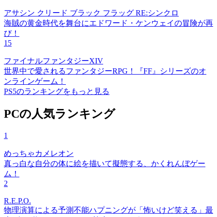
アサシン クリード ブラック フラッグ RE:シンクロ
海賊の黄金時代を舞台にエドワード・ケンウェイの冒険が再
び！
15
ファイナルファンタジーXIV
世界中で愛されるファンタジーRPG！『FF』シリーズのオ
ンラインゲーム！
PS5のランキングをもっと見る
PCの人気ランキング
1
めっちゃカメレオン
真っ白な自分の体に絵を描いて擬態する、かくれんぼゲー
ム！
2
R.E.P.O.
物理演算による予測不能ハプニングが「怖いけど笑える」最