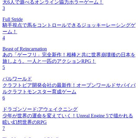
大6人で遊べるオンライン協力ホラーゲーム！
3
Full Stride
騎手視点で馬をコントロールできるジョッキーレーシングゲ
ーム！
4
Beast of Reincarnation
あの「ゲーフリ」完全新作！相棒と共に世界崩壊後の日本を
旅しよう。一人と一匹のアクションRPG！
5
パルワールド
クラフトピア開発会社の最新作！オープンワールドサバイバ
ルクラフトモンスター育成ゲーム
6
ドラゴンソード:アウェイクニング
少年が世界の運命を変えていく！Unreal Engine 5で描かれる
眩い幻想世界のRPG
7