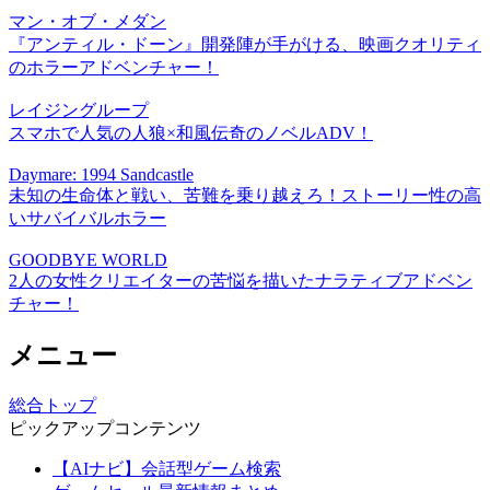
マン・オブ・メダン
『アンティル・ドーン』開発陣が手がける、映画クオリティ
のホラーアドベンチャー！
レイジングループ
スマホで人気の人狼×和風伝奇のノベルADV！
Daymare: 1994 Sandcastle
未知の生命体と戦い、苦難を乗り越えろ！ストーリー性の高
いサバイバルホラー
GOODBYE WORLD
2人の女性クリエイターの苦悩を描いたナラティブアドベン
チャー！
メニュー
総合トップ
ピックアップコンテンツ
【AIナビ】会話型ゲーム検索