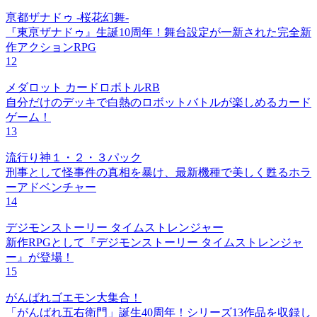
亰都ザナドゥ -桜花幻舞-
『東亰ザナドゥ』生誕10周年！舞台設定が一新された完全新
作アクションRPG
12
メダロット カードロボトルRB
自分だけのデッキで白熱のロボットバトルが楽しめるカード
ゲーム！
13
流行り神１・２・３パック
刑事として怪事件の真相を暴け、最新機種で美しく甦るホラ
ーアドベンチャー
14
デジモンストーリー タイムストレンジャー
新作RPGとして『デジモンストーリー タイムストレンジャ
ー』が登場！
15
がんばれゴエモン大集合！
「がんばれ五右衛門」誕生40周年！シリーズ13作品を収録し