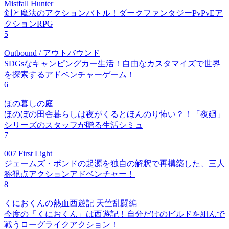
Mistfall Hunter
剣と魔法のアクションバトル！ダークファンタジーPvPvEア
クションRPG
5
Outbound / アウトバウンド
SDGsなキャンピングカー生活！自由なカスタマイズで世界
を探索するアドベンチャーゲーム！
6
ほの暮しの庭
ほのぼの田舎暮らしは夜がくるとほんのり怖い？！「夜廻」
シリーズのスタッフが贈る生活シミュ
7
007 First Light
ジェームズ・ボンドの起源を独自の解釈で再構築した、三人
称視点アクションアドベンチャー！
8
くにおくんの熱血西遊記 天竺乱闘編
今度の「くにおくん」は西遊記！自分だけのビルドを組んで
戦うローグライクアクション！