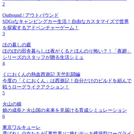
2
Outbound / アウトバウンド
SDGsなキャンピングカー生活！自由なカスタマイズで世界
を探索するアドベンチャーゲーム！
3
ほの暮しの庭
ほのぼの田舎暮らしは夜がくるとほんのり怖い？！「夜廻」
シリーズのスタッフが贈る生活シミュ
4
くにおくんの熱血西遊記 天竺乱闘編
今度の「くにおくん」は西遊記！自分だけのビルドを組んで
戦うローグライクアクション！
5
火山の娘
娘の成長と火山国の未来を見届ける育成シミュレーション
6
東京ワルキューレ
選ばれし少女たちが｢裏世界｣に挑むデッキ構築型ローグライ