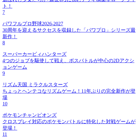
ト！
7
パワフルプロ野球2026-2027
30周年を迎えるサクセスを収録した「パワプロ」シリーズ最
新作！
8
スーパーカービィハンターズ
4つのジョブを駆使して戦え、ボスバトルが中心の2Dアクシ
ョンゲーム
9
リズム天国 ミラクルスターズ
ちょっとヘンテコなリズムゲーム！11年ぶりの完全新作が登
場
10
ポケモンチャンピオンズ
クロスプレイ対応のポケモンバトルに特化した対戦ゲームが
登場！
11