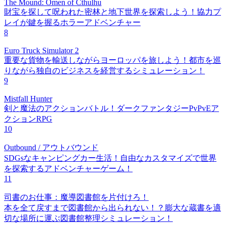
The Mound: Omen of Cthulhu
財宝を探して呪われた密林と地下世界を探索しよう！協力プ
レイが鍵を握るホラーアドベンチャー
8
Euro Truck Simulator 2
重要な貨物を輸送しながらヨーロッパを旅しよう！都市を巡
りながら独自のビジネスを経営するシミュレーション！
9
Mistfall Hunter
剣と魔法のアクションバトル！ダークファンタジーPvPvEア
クションRPG
10
Outbound / アウトバウンド
SDGsなキャンピングカー生活！自由なカスタマイズで世界
を探索するアドベンチャーゲーム！
11
司書のお仕事：魔導図書館を片付けろ！
本を全て戻すまで図書館から出られない！？膨大な蔵書を適
切な場所に運ぶ図書館整理シミュレーション！