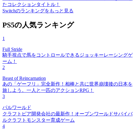
たコレクションタイトル！
Switchのランキングをもっと見る
PS5の人気ランキング
1
Full Stride
騎手視点で馬をコントロールできるジョッキーレーシングゲ
ーム！
2
Beast of Reincarnation
あの「ゲーフリ」完全新作！相棒と共に世界崩壊後の日本を
旅しよう。一人と一匹のアクションRPG！
3
パルワールド
クラフトピア開発会社の最新作！オープンワールドサバイバ
ルクラフトモンスター育成ゲーム
4