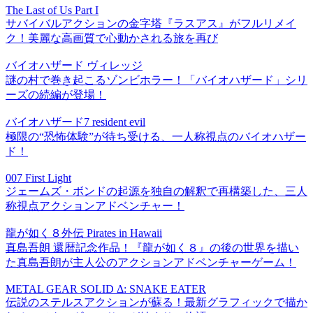
The Last of Us Part I
サバイバルアクションの金字塔『ラスアス』がフルリメイ
ク！美麗な高画質で心動かされる旅を再び
バイオハザード ヴィレッジ
謎の村で巻き起こるゾンビホラー！「バイオハザード」シリ
ーズの続編が登場！
バイオハザード7 resident evil
極限の“恐怖体験”が待ち受ける、一人称視点のバイオハザー
ド！
007 First Light
ジェームズ・ボンドの起源を独自の解釈で再構築した、三人
称視点アクションアドベンチャー！
龍が如く８外伝 Pirates in Hawaii
真島吾朗 還暦記念作品！『龍が如く８』の後の世界を描い
た真島吾朗が主人公のアクションアドベンチャーゲーム！
METAL GEAR SOLID Δ: SNAKE EATER
伝説のステルスアクションが蘇る！最新グラフィックで描か