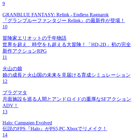
9
GRANBLUE FANTASY: Relink - Endless Ragnarok
『グランブルーファンタジー Relink』の最新作が登場！
10
冒険家エリオットの千年物語
世界を超え、時空をも超える大冒険！「HD-2D」初の完全
新作アクションRPG
11
火山の娘
娘の成長と火山国の未来を見届ける育成シミュレーション
12
プラグマタ
月面施設を巡る人間とアンドロイドの重厚なSFアクション
ADV！
13
Halo: Campaign Evolved
伝説のFPS『Halo』がPS5,PC,Xboxでリメイク！
14