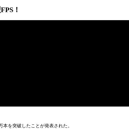
FPS！
0万本を突破
したことが発表された。