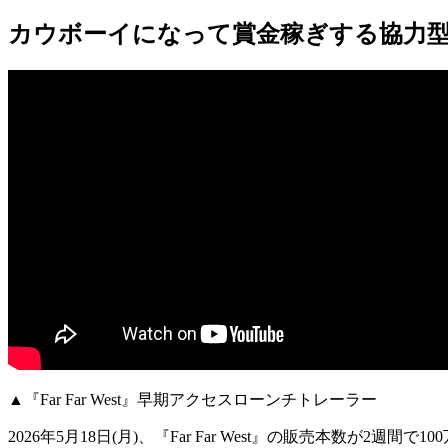
カウボーイになって賞金稼ぎする協力型
▲『Far Far West』早期アクセスローンチトレーラー
2026年5月18日(月)、『
Far Far West
』の販売本数が2週間で
10