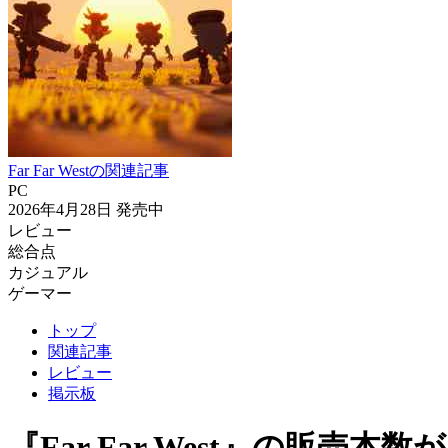
Far Far Westの関連記事
PC
2026年4月28日
発売中
レビュー
総合点
カジュアル
ゲーマー
トップ
関連記事
レビュー
掲示板
『Far Far West』の販