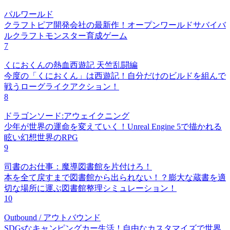
パルワールド
クラフトピア開発会社の最新作！オープンワールドサバイバ
ルクラフトモンスター育成ゲーム
7
くにおくんの熱血西遊記 天竺乱闘編
今度の「くにおくん」は西遊記！自分だけのビルドを組んで
戦うローグライクアクション！
8
ドラゴンソード:アウェイクニング
少年が世界の運命を変えていく！Unreal Engine 5で描かれる
眩い幻想世界のRPG
9
司書のお仕事：魔導図書館を片付けろ！
本を全て戻すまで図書館から出られない！？膨大な蔵書を適
切な場所に運ぶ図書館整理シミュレーション！
10
Outbound / アウトバウンド
SDGsなキャンピングカー生活！自由なカスタマイズで世界