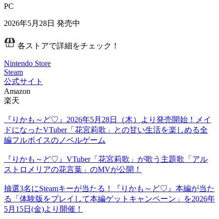
PC
2026年5月28日
発売中
各ストアで詳細をチェック！
Nintendo Store
Steam
公式サイト
Amazon
楽天
『りかも～ど♡』2026年5月28日（木）より発売開始！メイ
ドになったVTuber「花宮莉歌」との甘い生活を楽しめる全
編フルボイスのノベルゲーム
『りかも～ど♡』VTuber「花宮莉歌」が歌う主題歌「アル
ストロメリアの花言葉」のMVが公開！
抽選3名にSteamキーが当たる！『りかも～ど♡』本編が当た
る「体験版をプレイして本編ゲットキャンペーン」を2026年
5月15日(金)より開催！