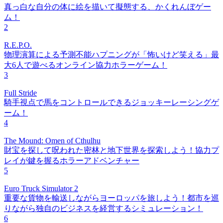
真っ白な自分の体に絵を描いて擬態する、かくれんぼゲー
ム！
2
R.E.P.O.
物理演算による予測不能ハプニングが「怖いけど笑える」最
大6人で遊べるオンライン協力ホラーゲーム！
3
Full Stride
騎手視点で馬をコントロールできるジョッキーレーシングゲ
ーム！
4
The Mound: Omen of Cthulhu
財宝を探して呪われた密林と地下世界を探索しよう！協力プ
レイが鍵を握るホラーアドベンチャー
5
Euro Truck Simulator 2
重要な貨物を輸送しながらヨーロッパを旅しよう！都市を巡
りながら独自のビジネスを経営するシミュレーション！
6