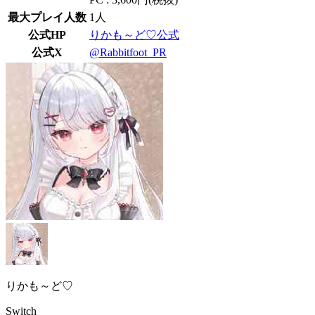
最大プレイ人数
1人
公式HP
りかも～ど♡公式
公式X
@Rabbitfoot_PR
りかも～ど♡
Switch