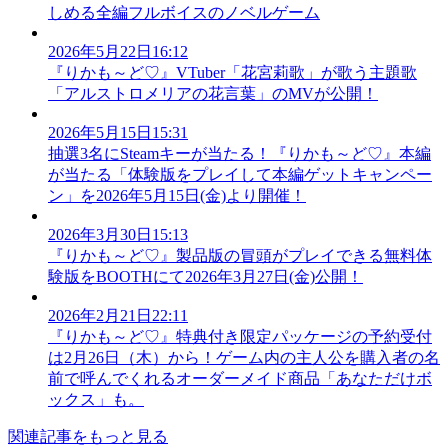
しめる全編フルボイスのノベルゲーム
2026年5月22日16:12
『りかも～ど♡』VTuber「花宮莉歌」が歌う主題歌
「アルストロメリアの花言葉」のMVが公開！
2026年5月15日15:31
抽選3名にSteamキーが当たる！『りかも～ど♡』本編
が当たる「体験版をプレイして本編ゲットキャンペー
ン」を2026年5月15日(金)より開催！
2026年3月30日15:13
『りかも～ど♡』製品版の冒頭がプレイできる無料体
験版をBOOTHにて2026年3月27日(金)公開！
2026年2月21日22:11
『りかも～ど♡』特典付き限定パッケージの予約受付
は2月26日（木）から！ゲーム内の主人公を購入者の名
前で呼んでくれるオーダーメイド商品「あなただけボ
ックス」も。
関連記事をもっと見る