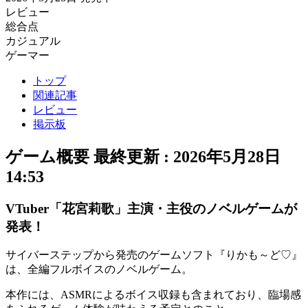
レビュー
総合点
カジュアル
ゲーマー
トップ
関連記事
レビュー
掲示板
ゲーム概要
最終更新 :
2026年5月28日
14:53
VTuber「花宮莉歌」主演・主役のノベルゲームが
発表！
サイバーステップから発売のゲームソフト『
りかも～ど♡
』
は、全編フルボイスの
ノベルゲーム
。
本作には、
ASMRによるボイス収録
も含まれており、
臨場感