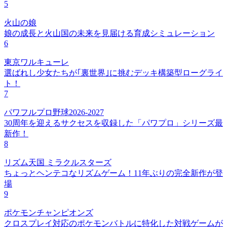
5
火山の娘
娘の成長と火山国の未来を見届ける育成シミュレーション
6
東京ワルキューレ
選ばれし少女たちが｢裏世界｣に挑むデッキ構築型ローグライ
ト！
7
パワフルプロ野球2026-2027
30周年を迎えるサクセスを収録した「パワプロ」シリーズ最
新作！
8
リズム天国 ミラクルスターズ
ちょっとヘンテコなリズムゲーム！11年ぶりの完全新作が登
場
9
ポケモンチャンピオンズ
クロスプレイ対応のポケモンバトルに特化した対戦ゲームが