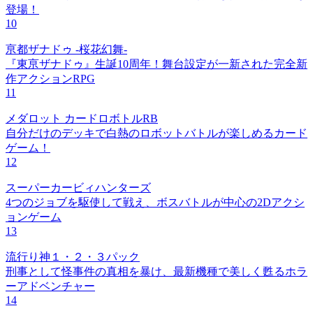
登場！
10
亰都ザナドゥ -桜花幻舞-
『東亰ザナドゥ』生誕10周年！舞台設定が一新された完全新
作アクションRPG
11
メダロット カードロボトルRB
自分だけのデッキで白熱のロボットバトルが楽しめるカード
ゲーム！
12
スーパーカービィハンターズ
4つのジョブを駆使して戦え、ボスバトルが中心の2Dアクシ
ョンゲーム
13
流行り神１・２・３パック
刑事として怪事件の真相を暴け、最新機種で美しく甦るホラ
ーアドベンチャー
14