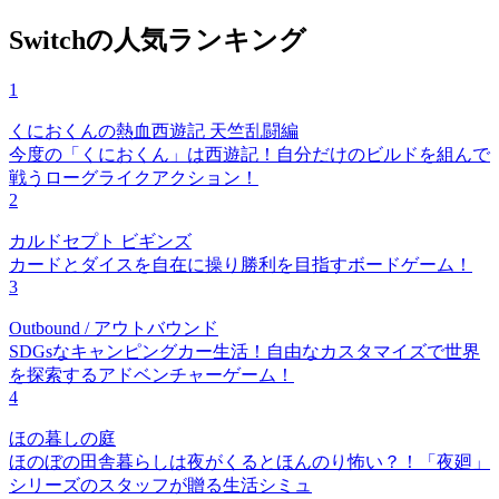
Switchの人気ランキング
1
くにおくんの熱血西遊記 天竺乱闘編
今度の「くにおくん」は西遊記！自分だけのビルドを組んで
戦うローグライクアクション！
2
カルドセプト ビギンズ
カードとダイスを自在に操り勝利を目指すボードゲーム！
3
Outbound / アウトバウンド
SDGsなキャンピングカー生活！自由なカスタマイズで世界
を探索するアドベンチャーゲーム！
4
ほの暮しの庭
ほのぼの田舎暮らしは夜がくるとほんのり怖い？！「夜廻」
シリーズのスタッフが贈る生活シミュ