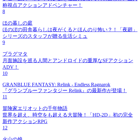
称視点アクションアドベンチャー！
8
ほの暮しの庭
ほのぼの田舎暮らしは夜がくるとほんのり怖い？！「夜廻」
シリーズのスタッフが贈る生活シミュ
9
プラグマタ
月面施設を巡る人間とアンドロイドの重厚なSFアクション
ADV！
10
GRANBLUE FANTASY: Relink - Endless Ragnarok
『グランブルーファンタジー Relink』の最新作が登場！
11
冒険家エリオットの千年物語
世界を超え、時空をも超える大冒険！「HD-2D」初の完全
新作アクションRPG
12
火山の娘