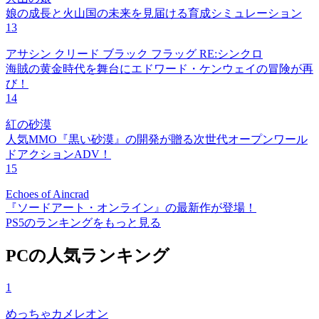
娘の成長と火山国の未来を見届ける育成シミュレーション
13
アサシン クリード ブラック フラッグ RE:シンクロ
海賊の黄金時代を舞台にエドワード・ケンウェイの冒険が再
び！
14
紅の砂漠
人気MMO『黒い砂漠』の開発が贈る次世代オープンワール
ドアクションADV！
15
Echoes of Aincrad
『ソードアート・オンライン』の最新作が登場！
PS5のランキングをもっと見る
PCの人気ランキング
1
めっちゃカメレオン