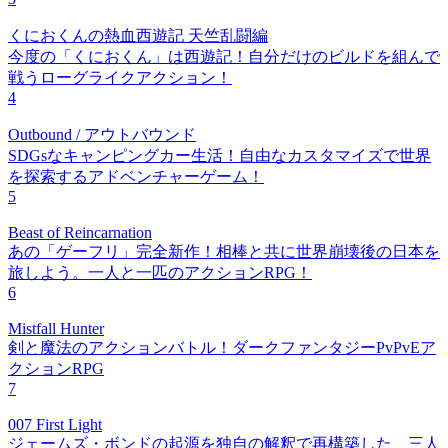
くにおくんの熱血西遊記 天竺乱闘編
今度の「くにおくん」は西遊記！自分だけのビルドを組んで
戦うローグライクアクション！
4
Outbound / アウトバウンド
SDGsなキャンピングカー生活！自由なカスタマイズで世界
を探索するアドベンチャーゲーム！
5
Beast of Reincarnation
あの「ゲーフリ」完全新作！相棒と共に世界崩壊後の日本を
旅しよう。一人と一匹のアクションRPG！
6
Mistfall Hunter
剣と魔法のアクションバトル！ダークファンタジーPvPvEア
クションRPG
7
007 First Light
ジェームズ・ボンドの起源を独自の解釈で再構築した、三人