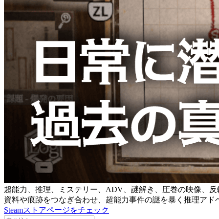
超能力、推理、ミステリー、ADV、謎解き、圧巻の映像、反
資料や痕跡をつなぎ合わせ、超能力事件の謎を暴く推理アド
Steamストアページをチェック