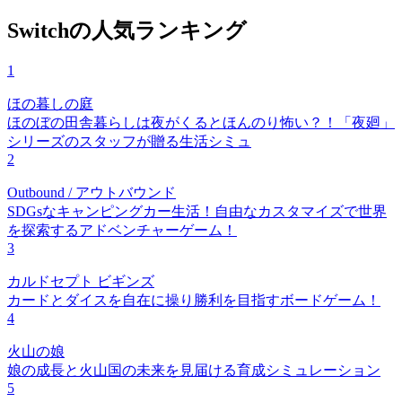
Switchの人気ランキング
1
ほの暮しの庭
ほのぼの田舎暮らしは夜がくるとほんのり怖い？！「夜廻」
シリーズのスタッフが贈る生活シミュ
2
Outbound / アウトバウンド
SDGsなキャンピングカー生活！自由なカスタマイズで世界
を探索するアドベンチャーゲーム！
3
カルドセプト ビギンズ
カードとダイスを自在に操り勝利を目指すボードゲーム！
4
火山の娘
娘の成長と火山国の未来を見届ける育成シミュレーション
5