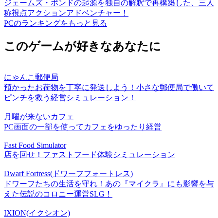
ジェームズ・ボンドの起源を独自の解釈で再構築した、三人
称視点アクションアドベンチャー！
PCのランキングをもっと見る
このゲームが好きなあなたに
にゃんこ郵便局
預かったお荷物を丁寧に発送しよう！小さな郵便局で働いて
ピンチを救う経営シミュレーション！
月曜が来ないカフェ
PC画面の一部を使ってカフェをゆったり経営
Fast Food Simulator
店を回せ！ファストフード体験シミュレーション
Dwarf Fortress(ドワーフフォートレス)
ドワーフたちの生活を守れ！あの『マイクラ』にも影響を与
えた伝説のコロニー運営SLG！
IXION(イクシオン)