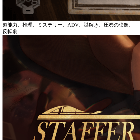
超能力、推理、ミステリー、ADV、謎解き、圧巻の映像、
反転劇