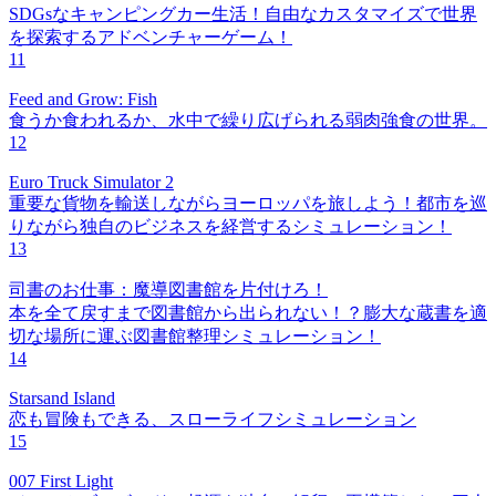
SDGsなキャンピングカー生活！自由なカスタマイズで世界
を探索するアドベンチャーゲーム！
11
Feed and Grow: Fish
食うか食われるか、水中で繰り広げられる弱肉強食の世界。
12
Euro Truck Simulator 2
重要な貨物を輸送しながらヨーロッパを旅しよう！都市を巡
りながら独自のビジネスを経営するシミュレーション！
13
司書のお仕事：魔導図書館を片付けろ！
本を全て戻すまで図書館から出られない！？膨大な蔵書を適
切な場所に運ぶ図書館整理シミュレーション！
14
Starsand Island
恋も冒険もできる、スローライフシミュレーション
15
007 First Light