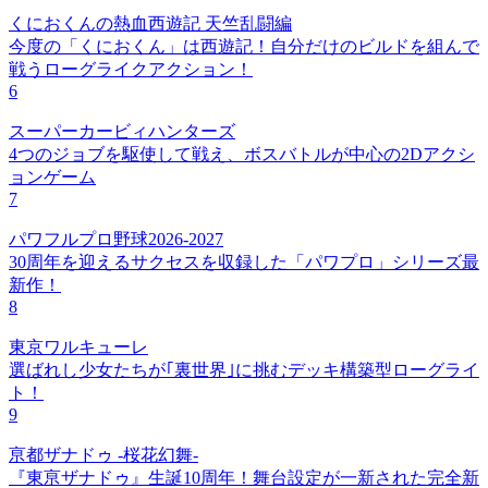
くにおくんの熱血西遊記 天竺乱闘編
今度の「くにおくん」は西遊記！自分だけのビルドを組んで
戦うローグライクアクション！
6
スーパーカービィハンターズ
4つのジョブを駆使して戦え、ボスバトルが中心の2Dアクシ
ョンゲーム
7
パワフルプロ野球2026-2027
30周年を迎えるサクセスを収録した「パワプロ」シリーズ最
新作！
8
東京ワルキューレ
選ばれし少女たちが｢裏世界｣に挑むデッキ構築型ローグライ
ト！
9
亰都ザナドゥ -桜花幻舞-
『東亰ザナドゥ』生誕10周年！舞台設定が一新された完全新