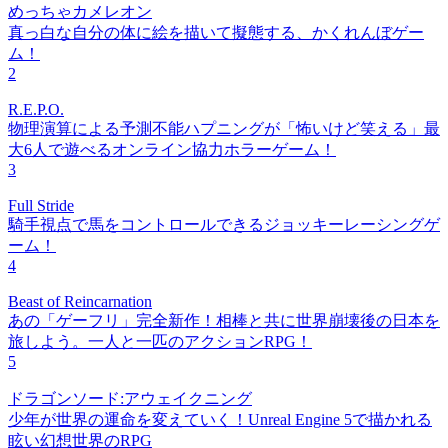
めっちゃカメレオン
真っ白な自分の体に絵を描いて擬態する、かくれんぼゲー
ム！
2
R.E.P.O.
物理演算による予測不能ハプニングが「怖いけど笑える」最
大6人で遊べるオンライン協力ホラーゲーム！
3
Full Stride
騎手視点で馬をコントロールできるジョッキーレーシングゲ
ーム！
4
Beast of Reincarnation
あの「ゲーフリ」完全新作！相棒と共に世界崩壊後の日本を
旅しよう。一人と一匹のアクションRPG！
5
ドラゴンソード:アウェイクニング
少年が世界の運命を変えていく！Unreal Engine 5で描かれる
眩い幻想世界のRPG