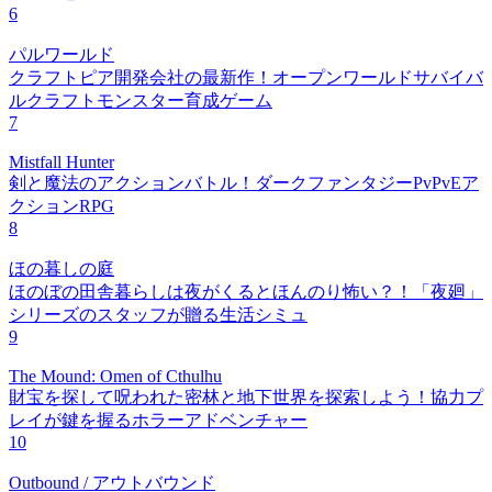
6
パルワールド
クラフトピア開発会社の最新作！オープンワールドサバイバ
ルクラフトモンスター育成ゲーム
7
Mistfall Hunter
剣と魔法のアクションバトル！ダークファンタジーPvPvEア
クションRPG
8
ほの暮しの庭
ほのぼの田舎暮らしは夜がくるとほんのり怖い？！「夜廻」
シリーズのスタッフが贈る生活シミュ
9
The Mound: Omen of Cthulhu
財宝を探して呪われた密林と地下世界を探索しよう！協力プ
レイが鍵を握るホラーアドベンチャー
10
Outbound / アウトバウンド