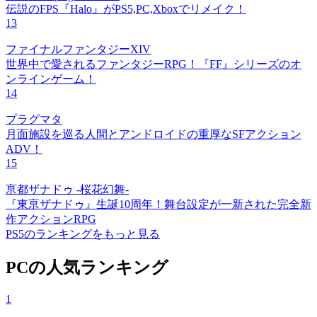
伝説のFPS『Halo』がPS5,PC,Xboxでリメイク！
13
ファイナルファンタジーXIV
世界中で愛されるファンタジーRPG！『FF』シリーズのオ
ンラインゲーム！
14
プラグマタ
月面施設を巡る人間とアンドロイドの重厚なSFアクション
ADV！
15
亰都ザナドゥ -桜花幻舞-
『東亰ザナドゥ』生誕10周年！舞台設定が一新された完全新
作アクションRPG
PS5のランキングをもっと見る
PCの人気ランキング
1