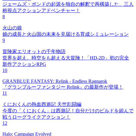
ジェームズ・ボンドの起源を独自の解釈で再構築した、三人
称視点アクションアドベンチャー！
8
火山の娘
娘の成長と火山国の未来を見届ける育成シミュレーション
9
冒険家エリオットの千年物語
世界を超え、時空をも超える大冒険！「HD-2D」初の完全
新作アクションRPG
10
GRANBLUE FANTASY: Relink - Endless Ragnarok
『グランブルーファンタジー Relink』の最新作が登場！
11
くにおくんの熱血西遊記 天竺乱闘編
今度の「くにおくん」は西遊記！自分だけのビルドを組んで
戦うローグライクアクション！
12
Halo: Campaign Evolved