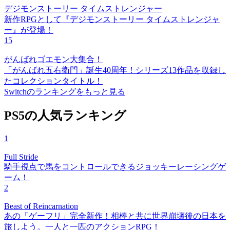
デジモンストーリー タイムストレンジャー
新作RPGとして『デジモンストーリー タイムストレンジャ
ー』が登場！
15
がんばれゴエモン大集合！
「がんばれ五右衛門」誕生40周年！シリーズ13作品を収録し
たコレクションタイトル！
Switchのランキングをもっと見る
PS5の人気ランキング
1
Full Stride
騎手視点で馬をコントロールできるジョッキーレーシングゲ
ーム！
2
Beast of Reincarnation
あの「ゲーフリ」完全新作！相棒と共に世界崩壊後の日本を
旅しよう。一人と一匹のアクションRPG！