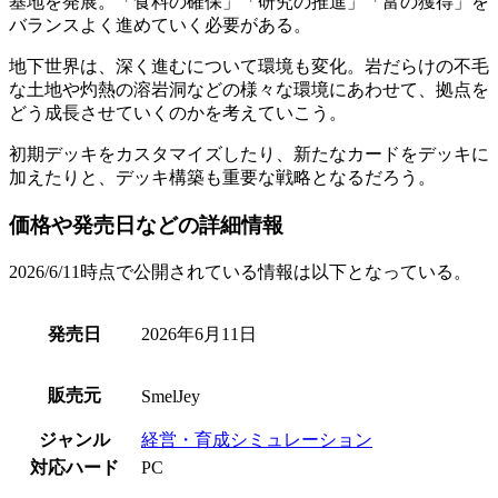
基地を発展。
「食料の確保」「研究の推進」「富の獲得」
を
バランスよく進めていく必要がある。
地下世界は、深く進むについて
環境も変化。
岩だらけの不毛
な土地や灼熱の溶岩洞などの様々な環境にあわせて、拠点を
どう成長させていくのかを考えていこう。
初期デッキをカスタマイズしたり、新たなカードをデッキに
加えたりと、
デッキ構築
も重要な戦略となるだろう。
価格や発売日などの詳細情報
2026/6/11時点で公開されている情報は以下となっている。
発売日
2026年6月11日
販売元
SmelJey
ジャンル
経営・育成シミュレーション
対応ハード
PC