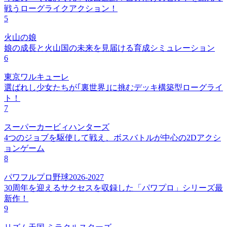
戦うローグライクアクション！
5
火山の娘
娘の成長と火山国の未来を見届ける育成シミュレーション
6
東京ワルキューレ
選ばれし少女たちが｢裏世界｣に挑むデッキ構築型ローグライ
ト！
7
スーパーカービィハンターズ
4つのジョブを駆使して戦え、ボスバトルが中心の2Dアクシ
ョンゲーム
8
パワフルプロ野球2026-2027
30周年を迎えるサクセスを収録した「パワプロ」シリーズ最
新作！
9