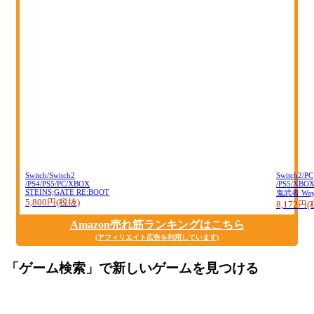
Switch/Switch2
Switch2/PC
/PS4/PS5/PC/XBOX
/PS5/XBO
STEINS;GATE RE:BOOT
鬼武者 Way o
5,800円(税抜)
8,172円
Amazon売れ筋ランキングはこちら
(アフィリエイト広告を利用しています)
「ゲーム検索」で新しいゲームを見つける