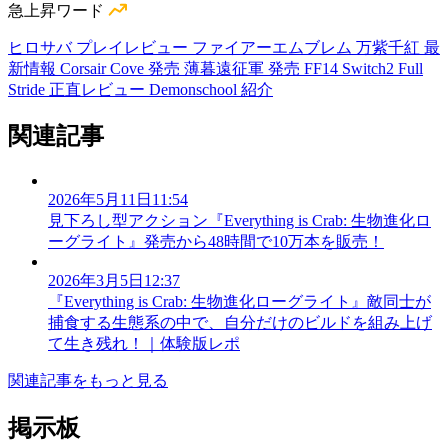
急上昇ワード
ヒロサバ プレイレビュー
ファイアーエムブレム 万紫千紅 最
新情報
Corsair Cove 発売
薄暮遠征軍 発売
FF14 Switch2
Full
Stride 正直レビュー
Demonschool 紹介
関連記事
2026年5月11日11:54
見下ろし型アクション『Everything is Crab: 生物進化ロ
ーグライト』発売から48時間で10万本を販売！
2026年3月5日12:37
『Everything is Crab: 生物進化ローグライト』敵同士が
捕食する生態系の中で、自分だけのビルドを組み上げ
て生き残れ！｜体験版レポ
関連記事をもっと見る
掲示板