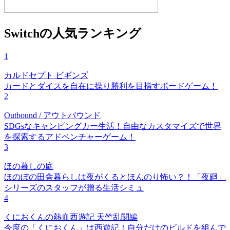
Switchの人気ランキング
1
カルドセプト ビギンズ
カードとダイスを自在に操り勝利を目指すボードゲーム！
2
Outbound / アウトバウンド
SDGsなキャンピングカー生活！自由なカスタマイズで世界
を探索するアドベンチャーゲーム！
3
ほの暮しの庭
ほのぼの田舎暮らしは夜がくるとほんのり怖い？！「夜廻」
シリーズのスタッフが贈る生活シミュ
4
くにおくんの熱血西遊記 天竺乱闘編
今度の「くにおくん」は西遊記！自分だけのビルドを組んで