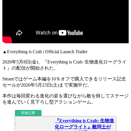
▲Everything is Crab | Official Launch Trailer
2026年5月8日(金)、『
Everything is Crab: 生物進化ローグライ
ト
』の
配信が開始
された。
Steamではゲーム本編を
10％オフ
で購入できるリリース記念
セールが
2026年5月23日(土)
まで実施中だ。
本作は毎回変わる
進化の姿
を選びながら敵を倒してステージ
を進んでいく
見下ろし型アクションゲーム
。
関連記事
『Everything is Crab: 生物進
化ローグライト』敵同士が