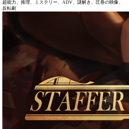
超能力、推理、ミステリー、ADV、謎解き、圧巻の映像、
反転劇