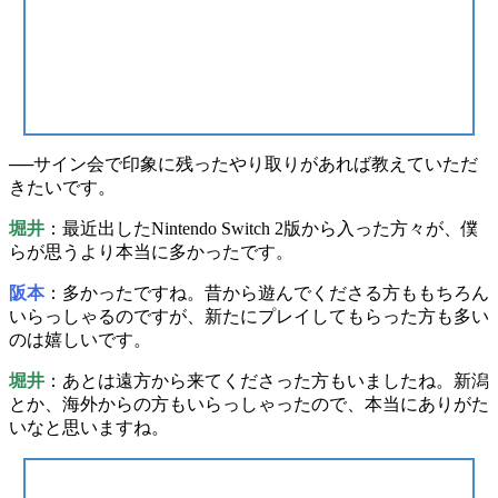
──サイン会で
印象に残ったやり取り
があれば教えていただ
きたいです。
堀井
：最近出した
Nintendo Switch 2版から入った方々
が、僕
らが思うより
本当に多かった
です。
阪本
：多かったですね。昔から遊んでくださる方ももちろん
いらっしゃるのですが、
新たにプレイしてもらった方
も多い
のは嬉しいです。
堀井
：あとは
遠方
から来てくださった方もいましたね。新潟
とか、
海外
からの方もいらっしゃったので、本当にありがた
いなと思いますね。