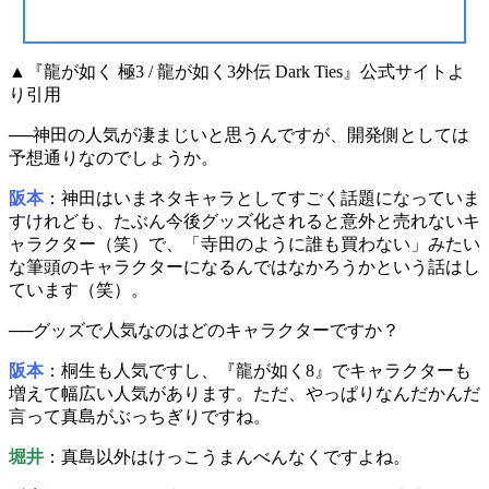
▲『龍が如く 極3 / 龍が如く3外伝 Dark Ties』公式サイトよ
り引用
──
神田
の人気が凄まじいと思うんですが、開発側としては
予想通りなのでしょうか。
阪本
：神田はいまネタキャラとしてすごく話題になっていま
すけれども、たぶん今後
グッズ化されると意外と売れないキ
ャラクター（笑）
で、「寺田のように誰も買わない」みたい
な筆頭のキャラクターになるんではなかろうかという話はし
ています（笑）。
──
グッズで人気
なのはどのキャラクターですか？
阪本
：桐生も人気ですし、『龍が如く8』でキャラクターも
増えて幅広い人気があります。ただ、やっぱりなんだかんだ
言って
真島がぶっちぎり
ですね。
堀井
：真島以外はけっこう
まんべんなく
ですよね。