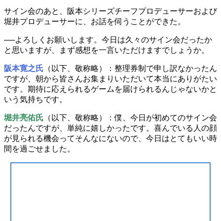
サイン会のあと、
阪本シリーズチーフプロデューサー
および
堀井プロデューサー
に、お話を伺うことができた。
──よろしくお願いします。今日は久々のサイン会だったか
と思いますが、まず
感想
を一言いただけますでしょうか。
阪本寛之氏
（以下、敬称略）：整理券制で申し訳なかったん
ですが、朝から皆さんお集まりいただいて本当にありがたい
です。
期待に応えられるゲーム
を届けられるんじゃないかと
いう気持ちです。
堀井亮佑氏
（以下、敬称略）：僕、今日が
初めてのサイン会
だったんですが、単純に嬉しかったです。喜んでいる人の顔
が見られる機会ってそんなにないので、今日は
とてもいい時
間
を過ごせました。