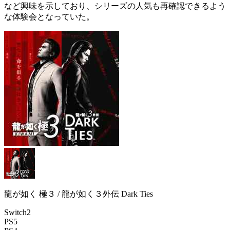
など興味を示しており、シリーズの
人気
も再確認できるよう
な体験会となっていた。
龍が如く 極３ / 龍が如く３外伝 Dark Ties
Switch2
PS5