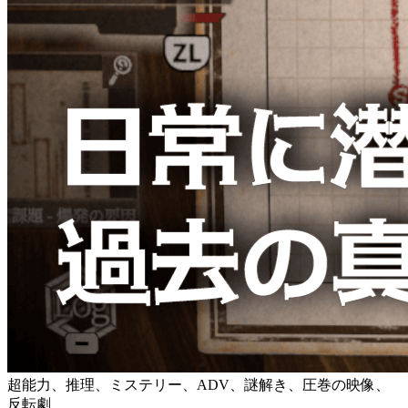
超能力、推理、ミステリー、ADV、謎解き、圧巻の映像、
反転劇