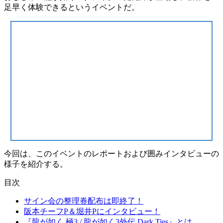
足早く体験できるというイベントだ。
今回は、この
イベントのレポート
および
囲みインタビュー
の
様子を紹介する。
目次
サイン会の整理券配布は即終了！
阪本チーフP＆堀井Pにインタビュー！
『龍が如く 極3 / 龍が如く3外伝 Dark Ties』とは