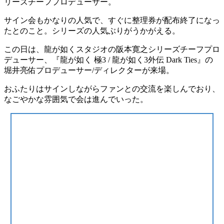
リーズチーフプロデューサー。
サイン会もかなりの人気で、
すぐに整理券が配布終了
になっ
たとのこと。シリーズの
人気
ぶりがうかがえる。
この日は、龍が如くスタジオの
阪本寛之シリーズチーフプロ
デューサー
、『龍が如く 極3 / 龍が如く3外伝 Dark Ties』の
堀井亮佑プロデューサー/ディレクター
が来場。
おふたりはサインしながら
ファンとの交流
を楽しんでおり、
なごやかな雰囲気で会は進んでいった。