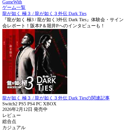
GameWith
ゲーム一覧
龍が如く 極３ / 龍が如く３外伝 Dark Ties
『龍が如く 極3 / 龍が如く3外伝 Dark Ties』体験会・サイン
会レポート！阪本P＆堀井Pへのインタビューも！
龍が如く 極３ / 龍が如く３外伝 Dark Tiesの関連記事
Switch2
PS5
PS4
PC
XBOX
2026年2月12日
発売中
レビュー
総合点
カジュアル