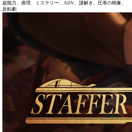
超能力、推理、ミステリー、ADV、謎解き、圧巻の映像、
反転劇