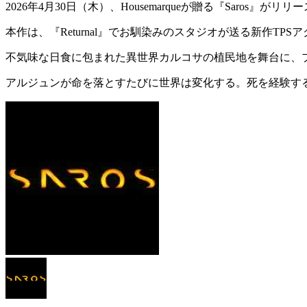
2026年4月30日（木）、Housemarqueが贈る
『Saros』
が
リリー
本作は、『Returnal』でお馴染みのスタジオが送る
新作TPS
不気味な日食に包まれた
異世界カルコサの植民地
を舞台に、
アルジュンが
命を落とすたびに世界は変化
する。死を経験す