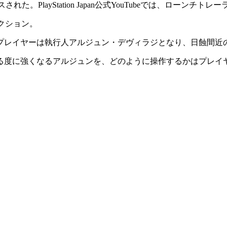
ス
された。PlayStation Japan公式YouTubeでは、
ローンチトレー
アクション
。
プレイヤーは
執行人アルジュン・デヴィラジ
となり、日蝕間近
る度に強くなるアルジュンを、どのように操作するかはプレイ