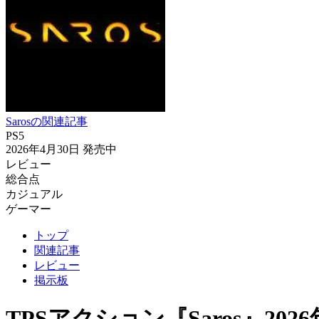
Sarosの関連記事
PS5
2026年4月30日
発売中
レビュー
総合点
カジュアル
ゲーマー
トップ
関連記事
レビュー
掲示板
TPSアクション『Saros』20