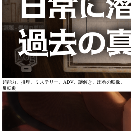
超能力、推理、ミステリー、ADV、謎解き、圧巻の映像、
反転劇