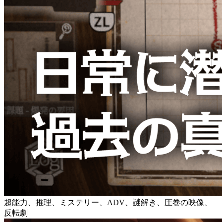
超能力、推理、ミステリー、ADV、謎解き、圧巻の映像、
反転劇