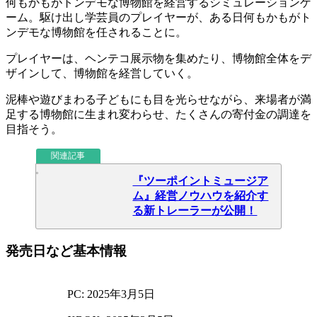
何もかもがトンデモな博物館を経営する
シミュレーション
ゲ
ーム。駆け出し学芸員のプレイヤーが、ある日
何もかもがト
ンデモな博物館
を任されることに。
プレイヤーは、ヘンテコ展示物を集めたり、博物館全体をデ
ザインして、
博物館を経営
していく。
泥棒や遊びまわる子どもにも目を光らせながら、来場者が満
足する博物館に生まれ変わらせ、
たくさんの寄付金の調達を
目指そう
。
関連記事
『ツーポイントミュージア
ム』経営ノウハウを紹介す
る新トレーラーが公開！
発売日など基本情報
PC: 2025年3月5日