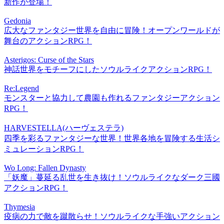
新作が登場！
Gedonia
広大なファンタジー世界を自由に冒険！オープンワールドが
舞台のアクションRPG！
Asterigos: Curse of the Stars
神話世界をモチーフにしたソウルライクアクションRPG！
Re:Legend
モンスターと協力して農園も作れるファンタジーアクション
RPG！
HARVESTELLA(ハーヴェステラ)
四季を彩るファンタジーな世界！世界各地を冒険する生活シ
ミュレーションRPG！
Wo Long: Fallen Dynasty
「妖魔」蔓延る乱世を生き抜け！ソウルライクなダーク三國
アクションRPG！
Thymesia
疫病の力で敵を蹴散らせ！ソウルライクな手強いアクション