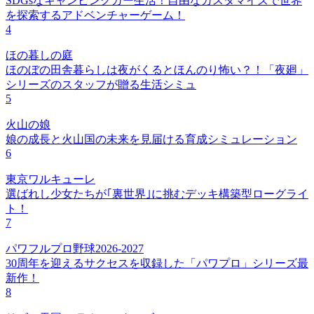
SDGsなキャンピングカー生活！自由なカスタマイズで世界
を探索するアドベンチャーゲーム！
4
ほの暮しの庭
ほのぼの田舎暮らしは夜がくるとほんのり怖い？！「夜廻」
シリーズのスタッフが贈る生活シミュ
5
火山の娘
娘の成長と火山国の未来を見届ける育成シミュレーション
6
東京ワルキューレ
選ばれし少女たちが｢裏世界｣に挑むデッキ構築型ローグライ
ト！
7
パワフルプロ野球2026-2027
30周年を迎えるサクセスを収録した「パワプロ」シリーズ最
新作！
8