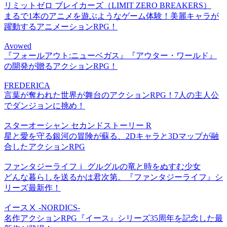
リミットゼロ ブレイカーズ（LIMIT ZERO BREAKERS）
まるで1本のアニメを遊ぶようなゲーム体験！美麗キャラが
躍動するアニメーションRPG！
Avowed
『フォールアウト:ニューベガス』『アウター・ワールド』
の開発が贈るアクションRPG！
FREDERICA
言葉が奪われた世界が舞台のアクションRPG！7人の主人公
でダンジョンに挑め！
スターオーシャン セカンドストーリー R
星と愛を守る銀河の冒険が蘇る、2Dキャラと3Dマップが融
合したアクションRPG
ファンタジーライフｉ グルグルの竜と時をぬすむ少女
どんな暮らしを送るかは君次第。『ファンタジーライフ』シ
リーズ最新作！
イースⅩ -NORDICS-
名作アクションRPG『イース』シリーズ35周年を記念した最