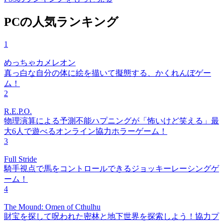
PCの人気ランキング
1
めっちゃカメレオン
真っ白な自分の体に絵を描いて擬態する、かくれんぼゲー
ム！
2
R.E.P.O.
物理演算による予測不能ハプニングが「怖いけど笑える」最
大6人で遊べるオンライン協力ホラーゲーム！
3
Full Stride
騎手視点で馬をコントロールできるジョッキーレーシングゲ
ーム！
4
The Mound: Omen of Cthulhu
財宝を探して呪われた密林と地下世界を探索しよう！協力プ