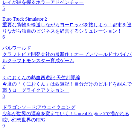
レイが鍵を握るホラーアドベンチャー
5
Euro Truck Simulator 2
重要な貨物を輸送しながらヨーロッパを旅しよう！都市を巡
りながら独自のビジネスを経営するシミュレーション！
6
パルワールド
クラフトピア開発会社の最新作！オープンワールドサバイバ
ルクラフトモンスター育成ゲーム
7
くにおくんの熱血西遊記 天竺乱闘編
今度の「くにおくん」は西遊記！自分だけのビルドを組んで
戦うローグライクアクション！
8
ドラゴンソード:アウェイクニング
少年が世界の運命を変えていく！Unreal Engine 5で描かれる
眩い幻想世界のRPG
9