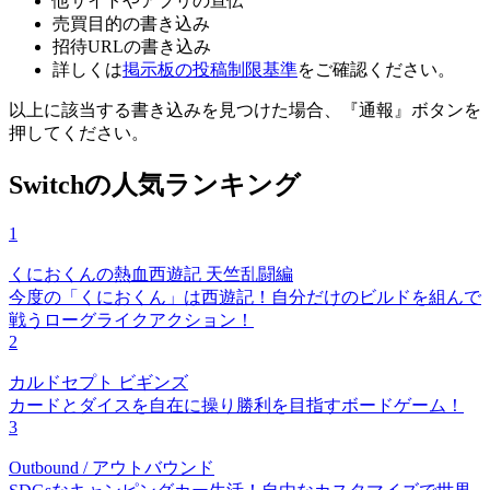
他サイトやアプリの宣伝
売買目的の書き込み
招待URLの書き込み
詳しくは
掲示板の投稿制限基準
をご確認ください。
以上に該当する書き込みを見つけた場合、
『通報』ボタンを
押してください。
Switchの人気ランキング
1
くにおくんの熱血西遊記 天竺乱闘編
今度の「くにおくん」は西遊記！自分だけのビルドを組んで
戦うローグライクアクション！
2
カルドセプト ビギンズ
カードとダイスを自在に操り勝利を目指すボードゲーム！
3
Outbound / アウトバウンド