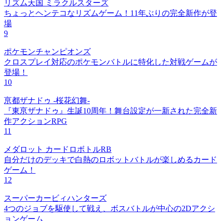
リズム天国 ミラクルスターズ
ちょっとヘンテコなリズムゲーム！11年ぶりの完全新作が登
場
9
ポケモンチャンピオンズ
クロスプレイ対応のポケモンバトルに特化した対戦ゲームが
登場！
10
亰都ザナドゥ -桜花幻舞-
『東亰ザナドゥ』生誕10周年！舞台設定が一新された完全新
作アクションRPG
11
メダロット カードロボトルRB
自分だけのデッキで白熱のロボットバトルが楽しめるカード
ゲーム！
12
スーパーカービィハンターズ
4つのジョブを駆使して戦え、ボスバトルが中心の2Dアクシ
ョンゲーム