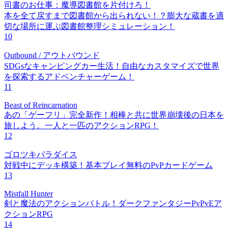
司書のお仕事：魔導図書館を片付けろ！
本を全て戻すまで図書館から出られない！？膨大な蔵書を適
切な場所に運ぶ図書館整理シミュレーション！
10
Outbound / アウトバウンド
SDGsなキャンピングカー生活！自由なカスタマイズで世界
を探索するアドベンチャーゲーム！
11
Beast of Reincarnation
あの「ゲーフリ」完全新作！相棒と共に世界崩壊後の日本を
旅しよう。一人と一匹のアクションRPG！
12
ゴロツキパラダイス
対戦中にデッキ構築！基本プレイ無料のPvPカードゲーム
13
Mistfall Hunter
剣と魔法のアクションバトル！ダークファンタジーPvPvEア
クションRPG
14