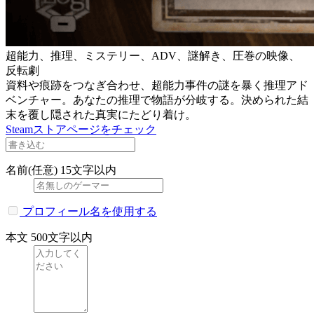
超能力、推理、ミステリー、ADV、謎解き、圧巻の映像、
反転劇
資料や痕跡をつなぎ合わせ、超能力事件の謎を暴く推理アド
ベンチャー。あなたの推理で物語が分岐する。決められた結
末を覆し隠された真実にたどり着け。
Steamストアページをチェック
名前(任意)
15文字以内
プロフィール名を使用する
本文
500文字以内