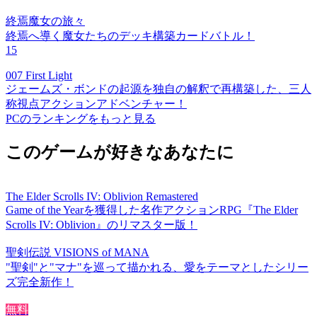
終焉魔女の旅々
終焉へ導く魔女たちのデッキ構築カードバトル！
15
007 First Light
ジェームズ・ボンドの起源を独自の解釈で再構築した、三人
称視点アクションアドベンチャー！
PCのランキングをもっと見る
このゲームが好きなあなたに
The Elder Scrolls IV: Oblivion Remastered
Game of the Yearを獲得した名作アクションRPG『The Elder
Scrolls IV: Oblivion』のリマスター版！
聖剣伝説 VISIONS of MANA
"聖剣"と"マナ"を巡って描かれる、愛をテーマとしたシリー
ズ完全新作！
無料