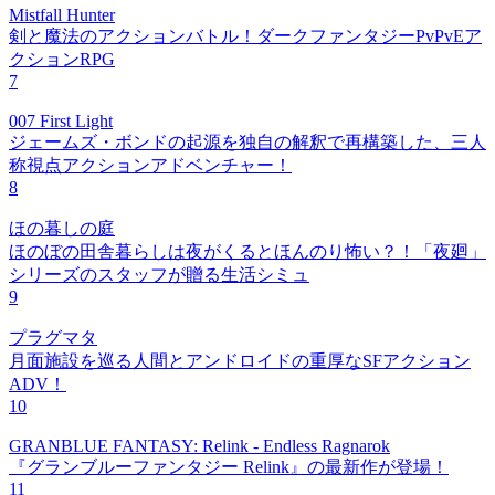
Mistfall Hunter
剣と魔法のアクションバトル！ダークファンタジーPvPvEア
クションRPG
7
007 First Light
ジェームズ・ボンドの起源を独自の解釈で再構築した、三人
称視点アクションアドベンチャー！
8
ほの暮しの庭
ほのぼの田舎暮らしは夜がくるとほんのり怖い？！「夜廻」
シリーズのスタッフが贈る生活シミュ
9
プラグマタ
月面施設を巡る人間とアンドロイドの重厚なSFアクション
ADV！
10
GRANBLUE FANTASY: Relink - Endless Ragnarok
『グランブルーファンタジー Relink』の最新作が登場！
11