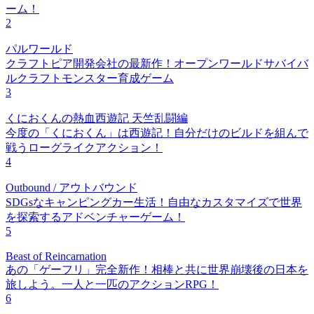
ーム！
2
パルワールド
クラフトピア開発会社の最新作！オープンワールドサバイバ
ルクラフトモンスター育成ゲーム
3
くにおくんの熱血西遊記 天竺乱闘編
今度の「くにおくん」は西遊記！自分だけのビルドを組んで
戦うローグライクアクション！
4
Outbound / アウトバウンド
SDGsなキャンピングカー生活！自由なカスタマイズで世界
を探索するアドベンチャーゲーム！
5
Beast of Reincarnation
あの「ゲーフリ」完全新作！相棒と共に世界崩壊後の日本を
旅しよう。一人と一匹のアクションRPG！
6