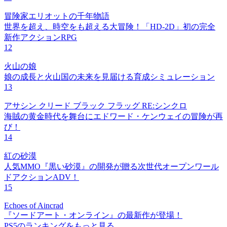
冒険家エリオットの千年物語
世界を超え、時空をも超える大冒険！「HD-2D」初の完全
新作アクションRPG
12
火山の娘
娘の成長と火山国の未来を見届ける育成シミュレーション
13
アサシン クリード ブラック フラッグ RE:シンクロ
海賊の黄金時代を舞台にエドワード・ケンウェイの冒険が再
び！
14
紅の砂漠
人気MMO『黒い砂漠』の開発が贈る次世代オープンワール
ドアクションADV！
15
Echoes of Aincrad
『ソードアート・オンライン』の最新作が登場！
PS5のランキングをもっと見る