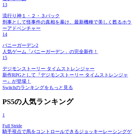
13
流行り神１・２・３パック
刑事として怪事件の真相を暴け、最新機種で美しく甦るホラ
ーアドベンチャー
14
バニーガーデン2
人気ゲーム「バニーガーデン」の完全新作！
15
デジモンストーリー タイムストレンジャー
新作RPGとして『デジモンストーリー タイムストレンジャ
ー』が登場！
Switchのランキングをもっと見る
PS5の人気ランキング
1
Full Stride
騎手視点で馬をコントロールできるジョッキーレーシングゲ