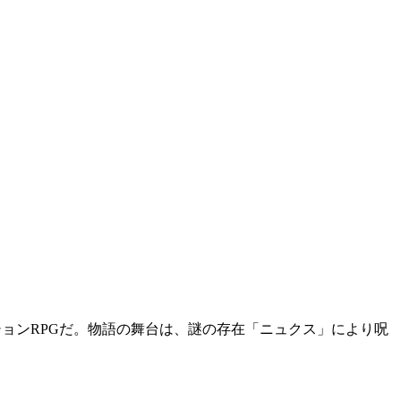
ョンRPG
だ。物語の舞台は、
謎の存在「ニュクス」により呪