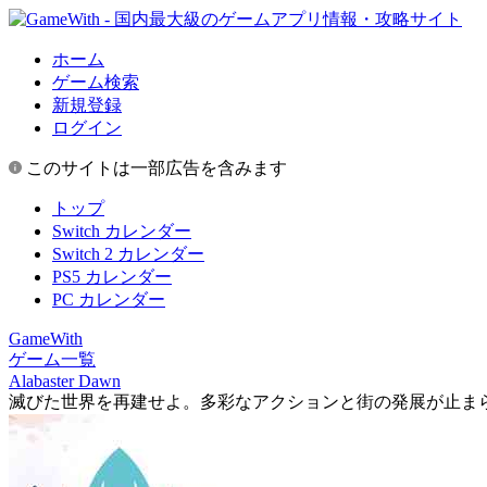
ホーム
ゲーム検索
新規登録
ログイン
このサイトは一部広告を含みます
トップ
Switch カレンダー
Switch 2 カレンダー
PS5 カレンダー
PC カレンダー
GameWith
ゲーム一覧
Alabaster Dawn
滅びた世界を再建せよ。多彩なアクションと街の発展が止まらないドッ