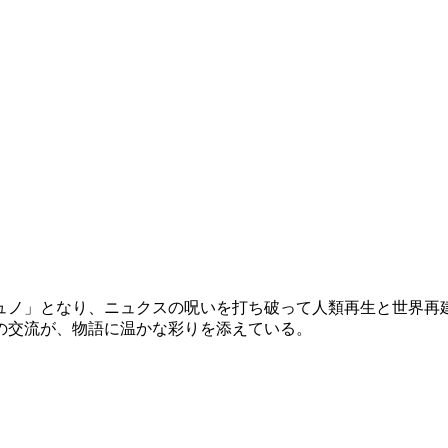
ュノ」
となり、ニュクスの呪いを打ち破って
人類再生と世界再
の交流が、物語に温かな彩りを添えている。