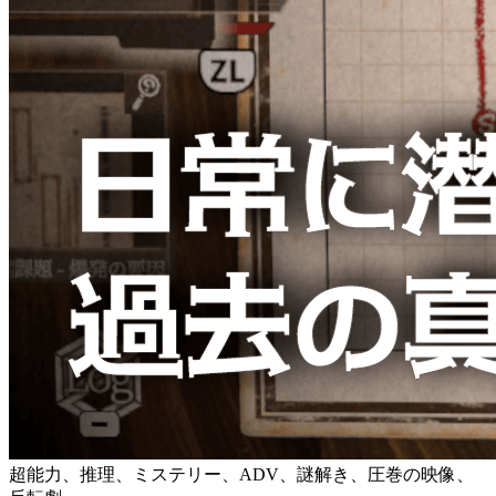
超能力、推理、ミステリー、ADV、謎解き、圧巻の映像、