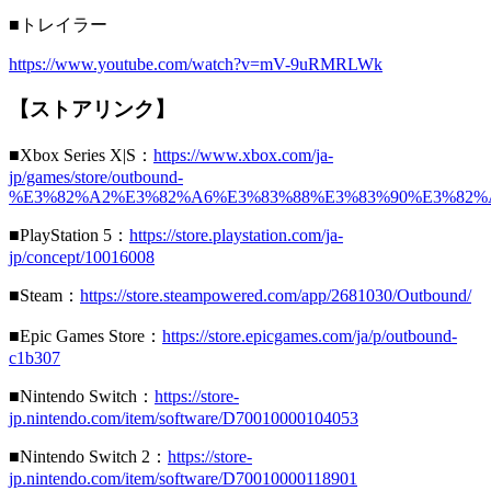
■トレイラー
https://www.youtube.com/watch?v=mV-9uRMRLWk
【ストアリンク】
■Xbox Series X|S：
https://www.xbox.com/ja-
jp/games/store/outbound-
%E3%82%A2%E3%82%A6%E3%83%88%E3%83%90%E3%82%A6
■PlayStation 5：
https://store.playstation.com/ja-
jp/concept/10016008
■Steam：
https://store.steampowered.com/app/2681030/Outbound/
■Epic Games Store：
https://store.epicgames.com/ja/p/outbound-
c1b307
■Nintendo Switch：
https://store-
jp.nintendo.com/item/software/D70010000104053
■Nintendo Switch 2：
https://store-
jp.nintendo.com/item/software/D70010000118901