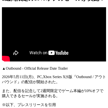
▲Outbound - Official Release Date Trailer
2026年5月11日(月)、
PC,Xbox Series X|S版『Outbound / アウト
バウンド』
の
配信が開始
された。
また、配信を記念して
2週間限定
でゲーム本編が
10%オフ
で
購入できる
セール
が実施される。
※以下、プレスリリースを引用