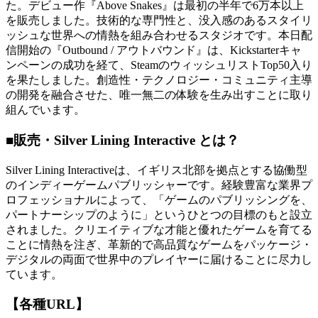
た。デビュー作『Above Snakes』は最初の半年で6万本以上
を販売しました。技術的な専門性と、没入感のあるスタイリ
ッシュな世界への情熱を組み合わせるスタジオです。本日配
信開始の『Outbound / アウトバウンド』は、Kickstarterキャ
ンペーンの成功を経て、SteamのウィッシュリストTop50入り
を果たしました。創造性・テクノロジー・コミュニティ主導
の開発を融合させた、唯一無二の体験を生み出すことに取り
組んでいます。
■販売・Silver Lining Interactive とは？
Silver Lining Interactiveは、イギリス北部を拠点とする協働型
のインディーゲームパブリッシャーです。経験豊富な業界プ
ロフェッショナルによって、「ゲームのパブリッシングを、
パートナーシップのように」というひとつの目標のもと設立
されました。クリエイティブな才能と優れたゲームを育てる
ことに情熱を注ぎ、革新的で高品質なゲームをパッケージ・
デジタルの両面で世界中のプレイヤーに届けることに尽力し
ています。
【各種URL】