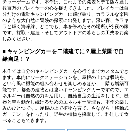
チャーゲームです。本作は、これまでの発表とデモ版を通し
数百万のプレイヤーの心を捉えてきました。プレイヤーは自
分だけの電動キャンピングカーに飛び乗り、カラフルな楽園
のような大自然に冒険の探索に出発します。深い森、キラキ
ラと輝く海岸線、どこでも、車を停めたその場所が今夜の家
です。採取・建造・そしてアウトドアの暮らしの工夫をお楽
しみください。
■ キャンピングカーを二階建てに？屋上菜園で自
給自足！？
本作では自分のキャンピングカーを心行くまでカスタムでき
ます。車内にワークステーションを、屋根の上には収納を、
という風に機能の組み合わせを楽しめるほか、二階も増築可
能です。都会の建物とは違いキャンピングカーですので、エ
ネルギーは自然の力を活用し、自給自足の生活をします。機
器と車を動かし続けるためのエネルギー管理も、本作の楽し
みのひとつです。屋根の上で植物を育て、さながら「移動式
ガーデン」を作ったり、野生の植物を採取して、料理して食
べることもできます。