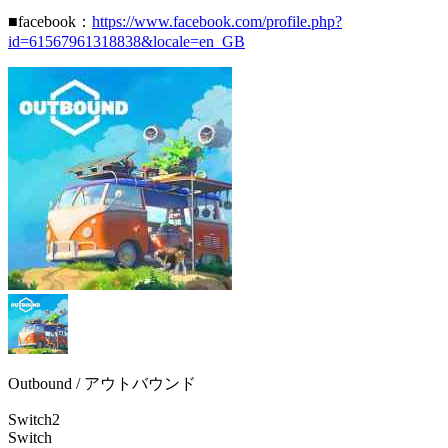
■facebook：
https://www.facebook.com/profile.php?
id=61567961318838&locale=en_GB
Outbound / アウトバウンド
Switch2
Switch