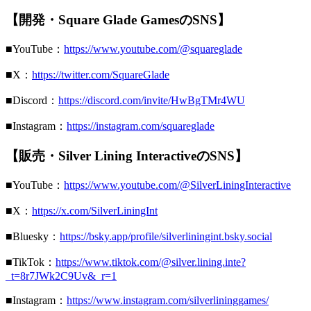
【開発・Square Glade GamesのSNS】
■YouTube：
https://www.youtube.com/@squareglade
■X：
https://twitter.com/SquareGlade
■Discord：
https://discord.com/invite/HwBgTMr4WU
■Instagram：
https://instagram.com/squareglade
【販売・Silver Lining InteractiveのSNS】
■YouTube：
https://www.youtube.com/@SilverLiningInteractive
■X：
https://x.com/SilverLiningInt
■Bluesky：
https://bsky.app/profile/silverliningint.bsky.social
■TikTok：
https://www.tiktok.com/@silver.lining.inte?
_t=8r7JWk2C9Uv&_r=1
■Instagram：
https://www.instagram.com/silverlininggames/