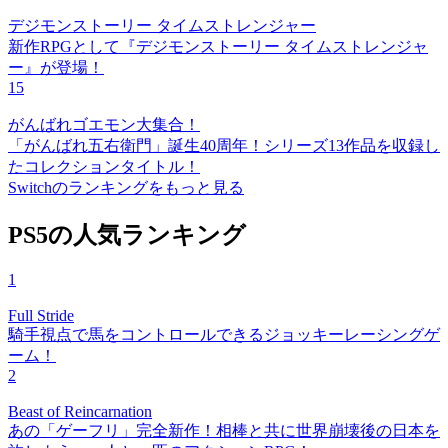
デジモンストーリー タイムストレンジャー
新作RPGとして『デジモンストーリー タイムストレンジャ
ー』が登場！
15
がんばれゴエモン大集合！
「がんばれ五右衛門」誕生40周年！シリーズ13作品を収録し
たコレクションタイトル！
Switchのランキングをもっと見る
PS5の人気ランキング
1
Full Stride
騎手視点で馬をコントロールできるジョッキーレーシングゲ
ーム！
2
Beast of Reincarnation
あの「ゲーフリ」完全新作！相棒と共に世界崩壊後の日本を