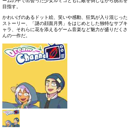
ームの中で出会った少女ルミコともに
敵を倒しながら脱出
を
目指す。
かわいげのある
ドット絵
、笑いや感動、
狂気
が入り混じった
ストーリー、
「謎の顔面月男」
をはじめとした独特なサブキ
ャラ、それらに花を添えるゲーム音楽など魅力が盛りだくさ
んの一作だ。