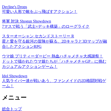
Decline's Drops
可愛い人形で敵をぶっ飛ばすアクション！
将軍 対決 Shogun Showdown
7マスで戦う「武士×デッキ構築」のローグライク
スターオーシャン セカンドストーリー R
星と愛を守る銀河の冒険が蘇る、2Dキャラと3Dマップが融
合したアクションRPG
ウマ娘 プリティーダービー 熱血ハチャメチャ大感謝祭！
ドットで描かれたウマ娘たちが「ハチャメチャGP」に挑む
カジュアルアクションゲーム！
Idol Showdown
人気ライバー達が戦いあう、ファンメイドの2D格闘対戦ゲ
ーム！
メニュー
総合トップ