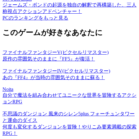
ジェームズ・ボンドの起源を独自の解釈で再構築した、三人
称視点アクションアドベンチャー！
PCのランキングをもっと見る
このゲームが好きなあなたに
ファイナルファンタジーV(ピクセルリマスター)
原作の雰囲気そのままに『FF5』が復活！
ファイナルファンタジーIV(ピクセルリマスター)
あの『FF4』が当時の雰囲気そのままに蘇る！
Noita
自分で魔法を組み合わせてユニークな世界を冒険するアクシ
ョンRPG
不思議のダンジョン 風来のシレン5plus フォーチュンタワー
と運命のダイス
何度も変化するダンジョンを冒険！やりこみ要素満載の探索
RPG！