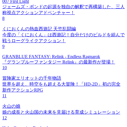
007 First Light
ジェームズ・ボンドの起源を独自の解釈で再構築した、三人
称視点アクションアドベンチャー！
8
くにおくんの熱血西遊記 天竺乱闘編
今度の「くにおくん」は西遊記！自分だけのビルドを組んで
戦うローグライクアクション！
9
GRANBLUE FANTASY: Relink - Endless Ragnarok
『グランブルーファンタジー Relink』の最新作が登場！
10
冒険家エリオットの千年物語
世界を超え、時空をも超える大冒険！「HD-2D」初の完全
新作アクションRPG
11
火山の娘
娘の成長と火山国の未来を見届ける育成シミュレーション
12