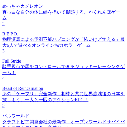
めっちゃカメレオン
真っ白な自分の体に絵を描いて擬態する、かくれんぼゲー
ム！
2
R.E.P.O.
物理演算による予測不能ハプニングが「怖いけど笑える」最
大6人で遊べるオンライン協力ホラーゲーム！
3
Full Stride
騎手視点で馬をコントロールできるジョッキーレーシングゲ
ーム！
4
Beast of Reincarnation
あの「ゲーフリ」完全新作！相棒と共に世界崩壊後の日本を
旅しよう。一人と一匹のアクションRPG！
5
パルワールド
クラフトピア開発会社の最新作！オープンワールドサバイバ