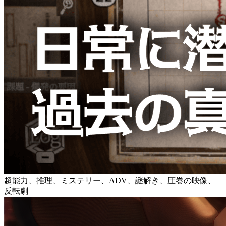
超能力、推理、ミステリー、ADV、謎解き、圧巻の映像、
反転劇