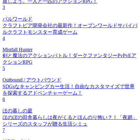
旅しよう。一人と一匹のアクションRPG！
3
パルワールド
クラフトピア開発会社の最新作！オープンワールドサバイバ
ルクラフトモンスター育成ゲーム
4
Mistfall Hunter
剣と魔法のアクションバトル！ダークファンタジーPvPvEア
クションRPG
5
Outbound / アウトバウンド
SDGsなキャンピングカー生活！自由なカスタマイズで世界
を探索するアドベンチャーゲーム！
6
ほの暮しの庭
ほのぼの田舎暮らしは夜がくるとほんのり怖い？！「夜廻」
シリーズのスタッフが贈る生活シミュ
7