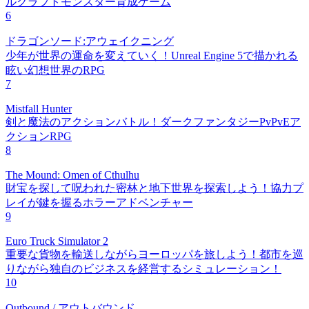
ルクラフトモンスター育成ゲーム
6
ドラゴンソード:アウェイクニング
少年が世界の運命を変えていく！Unreal Engine 5で描かれる
眩い幻想世界のRPG
7
Mistfall Hunter
剣と魔法のアクションバトル！ダークファンタジーPvPvEア
クションRPG
8
The Mound: Omen of Cthulhu
財宝を探して呪われた密林と地下世界を探索しよう！協力プ
レイが鍵を握るホラーアドベンチャー
9
Euro Truck Simulator 2
重要な貨物を輸送しながらヨーロッパを旅しよう！都市を巡
りながら独自のビジネスを経営するシミュレーション！
10
Outbound / アウトバウンド