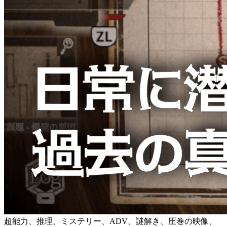
超能力、推理、ミステリー、ADV、謎解き、圧巻の映像、