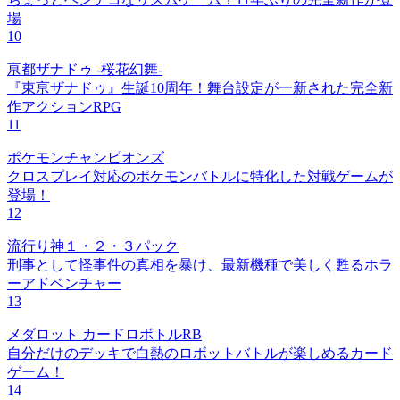
場
10
亰都ザナドゥ -桜花幻舞-
『東亰ザナドゥ』生誕10周年！舞台設定が一新された完全新
作アクションRPG
11
ポケモンチャンピオンズ
クロスプレイ対応のポケモンバトルに特化した対戦ゲームが
登場！
12
流行り神１・２・３パック
刑事として怪事件の真相を暴け、最新機種で美しく甦るホラ
ーアドベンチャー
13
メダロット カードロボトルRB
自分だけのデッキで白熱のロボットバトルが楽しめるカード
ゲーム！
14