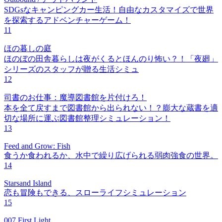
SDGsなキャンピングカー生活！自由なカスタマイズで世界
を探索するアドベンチャーゲーム！
11
ほの暮しの庭
ほのぼの田舎暮らしは夜がくるとほんのり怖い？！「夜廻」
シリーズのスタッフが贈る生活シミュ
12
司書のお仕事：魔導図書館を片付けろ！
本を全て戻すまで図書館から出られない！？膨大な蔵書を適
切な場所に運ぶ図書館整理シミュレーション！
13
Feed and Grow: Fish
食うか食われるか、水中で繰り広げられる弱肉強食の世界。
14
Starsand Island
恋も冒険もできる、スローライフシミュレーション
15
007 First Light