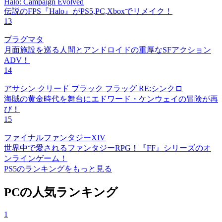
Halo: Campaign Evolved
伝説のFPS『Halo』がPS5,PC,Xboxでリメイク！
13
プラグマタ
月面施設を巡る人間とアンドロイドの重厚なSFアクション
ADV！
14
アサシン クリード ブラック フラッグ RE:シンクロ
海賊の黄金時代を舞台にエドワード・ケンウェイの冒険が再
び！
15
ファイナルファンタジーXIV
世界中で愛されるファンタジーRPG！『FF』シリーズのオ
ンラインゲーム！
PS5のランキングをもっと見る
PCの人気ランキング
1