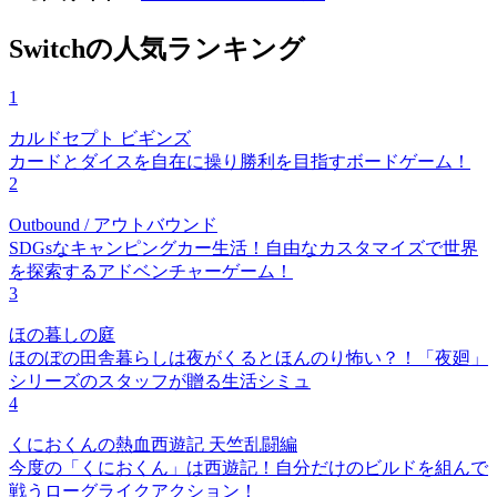
Switchの人気ランキング
1
カルドセプト ビギンズ
カードとダイスを自在に操り勝利を目指すボードゲーム！
2
Outbound / アウトバウンド
SDGsなキャンピングカー生活！自由なカスタマイズで世界
を探索するアドベンチャーゲーム！
3
ほの暮しの庭
ほのぼの田舎暮らしは夜がくるとほんのり怖い？！「夜廻」
シリーズのスタッフが贈る生活シミュ
4
くにおくんの熱血西遊記 天竺乱闘編
今度の「くにおくん」は西遊記！自分だけのビルドを組んで
戦うローグライクアクション！