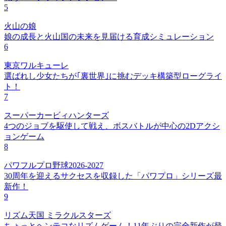
5
火山の娘
娘の成長と火山国の未来を見届ける育成シミュレーション
6
東京ワルキューレ
選ばれし少女たちが｢裏世界｣に挑むデッキ構築型ローグライ
ト！
7
スーパーカービィハンターズ
4つのジョブを駆使して戦え、ボスバトルが中心の2Dアクシ
ョンゲーム
8
パワフルプロ野球2026-2027
30周年を迎えるサクセスを収録した「パワプロ」シリーズ最
新作！
9
リズム天国 ミラクルスターズ
ちょっとヘンテコなリズムゲーム！11年ぶりの完全新作が登