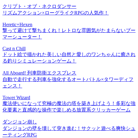
クリプト・オブ・ネクロダンサー
リズムアクション×ローグライクRPGの人気作！
Heretic+Hexen
撃って避けて撃ちまくれ！レトロな雰囲気がたまらないブー
マーシューター！
Cast n Chill
ドット絵で描かれた美しい自然と愛しのワンちゃんに癒され
る釣りシミュレーションゲーム！
All Aboard! 列車防衛エクスプレス
自動で走行する列車を強化するオートバトル×タワーディフ
ェンス！
Tower Wizard
魔法使いになって究極の魔法の塔を築き上げよう！多彩な強
化要素と直感的な操作で楽しめる放置系クリッカーゲーム
ダンジョン崩し
ダンジョンの壁を壊して突き進む！サクッと遊べる爽快シュ
ーティングRPG