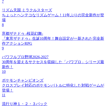
7
リズム天国 ミラクルスターズ
ちょっとヘンテコなリズムゲーム！11年ぶりの完全新作が登
場
8
亰都ザナドゥ -桜花幻舞-
『東亰ザナドゥ』生誕10周年！舞台設定が一新された完全新
作アクションRPG
9
パワフルプロ野球2026-2027
30周年を迎えるサクセスを収録した「パワプロ」シリーズ最
新作！
10
ポケモンチャンピオンズ
クロスプレイ対応のポケモンバトルに特化した対戦ゲームが
登場！
11
流行り神１・２・３パック