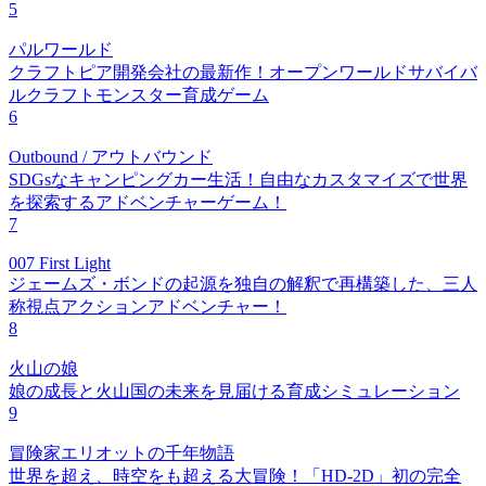
5
パルワールド
クラフトピア開発会社の最新作！オープンワールドサバイバ
ルクラフトモンスター育成ゲーム
6
Outbound / アウトバウンド
SDGsなキャンピングカー生活！自由なカスタマイズで世界
を探索するアドベンチャーゲーム！
7
007 First Light
ジェームズ・ボンドの起源を独自の解釈で再構築した、三人
称視点アクションアドベンチャー！
8
火山の娘
娘の成長と火山国の未来を見届ける育成シミュレーション
9
冒険家エリオットの千年物語
世界を超え、時空をも超える大冒険！「HD-2D」初の完全