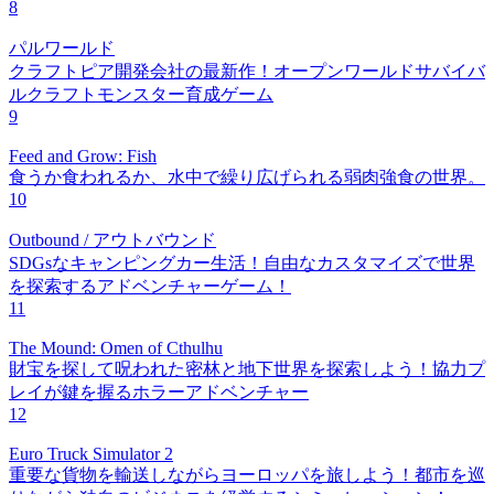
8
パルワールド
クラフトピア開発会社の最新作！オープンワールドサバイバ
ルクラフトモンスター育成ゲーム
9
Feed and Grow: Fish
食うか食われるか、水中で繰り広げられる弱肉強食の世界。
10
Outbound / アウトバウンド
SDGsなキャンピングカー生活！自由なカスタマイズで世界
を探索するアドベンチャーゲーム！
11
The Mound: Omen of Cthulhu
財宝を探して呪われた密林と地下世界を探索しよう！協力プ
レイが鍵を握るホラーアドベンチャー
12
Euro Truck Simulator 2
重要な貨物を輸送しながらヨーロッパを旅しよう！都市を巡