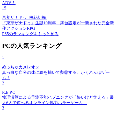
ADV！
15
亰都ザナドゥ -桜花幻舞-
『東亰ザナドゥ』生誕10周年！舞台設定が一新された完全新
作アクションRPG
PS5のランキングをもっと見る
PCの人気ランキング
1
めっちゃカメレオン
真っ白な自分の体に絵を描いて擬態する、かくれんぼゲー
ム！
2
R.E.P.O.
物理演算による予測不能ハプニングが「怖いけど笑える」最
大6人で遊べるオンライン協力ホラーゲーム！
3