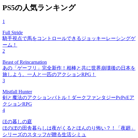
PS5の人気ランキング
1
Full Stride
騎手視点で馬をコントロールできるジョッキーレーシングゲ
ーム！
2
Beast of Reincarnation
あの「ゲーフリ」完全新作！相棒と共に世界崩壊後の日本を
旅しよう。一人と一匹のアクションRPG！
3
Mistfall Hunter
剣と魔法のアクションバトル！ダークファンタジーPvPvEア
クションRPG
4
ほの暮しの庭
ほのぼの田舎暮らしは夜がくるとほんのり怖い？！「夜廻」
シリーズのスタッフが贈る生活シミュ