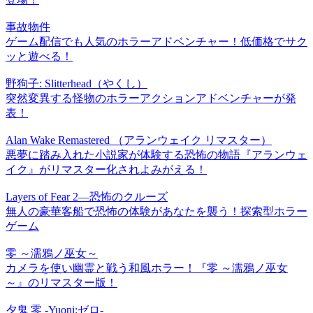
事故物件
ゲーム配信でも人気のホラーアドベンチャー！低価格でサク
ッと遊べる！
野狗子: Slitterhead（やくし）
突然変異する怪物のホラーアクションアドベンチャーが発
表！
Alan Wake Remastered （アランウェイク リマスター）
悪夢に踏み入れた小説家が体験する恐怖の物語『アランウェ
イク』がリマスター化されよみがえる！
Layers of Fear 2―恐怖のクルーズ
無人の豪華客船で恐怖の体験があなたを襲う！探索型ホラー
ゲーム
零 ～濡鴉ノ巫女～
カメラを使い幽霊と戦う和風ホラー！『零 ～濡鴉ノ巫女
～』のリマスター版！
夕鬼 零 -Yuoni:ゼロ-