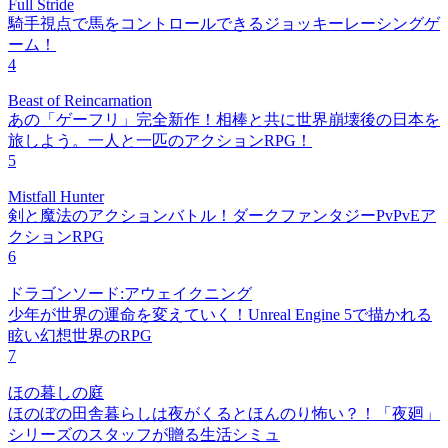
Full Stride
騎手視点で馬をコントロールできるジョッキーレーシングゲ
ーム！
4
Beast of Reincarnation
あの「ゲーフリ」完全新作！相棒と共に世界崩壊後の日本を
旅しよう。一人と一匹のアクションRPG！
5
Mistfall Hunter
剣と魔法のアクションバトル！ダークファンタジーPvPvEア
クションRPG
6
ドラゴンソード:アウェイクニング
少年が世界の運命を変えていく！Unreal Engine 5で描かれる
眩い幻想世界のRPG
7
ほの暮しの庭
ほのぼの田舎暮らしは夜がくるとほんのり怖い？！「夜廻」
シリーズのスタッフが贈る生活シミュ