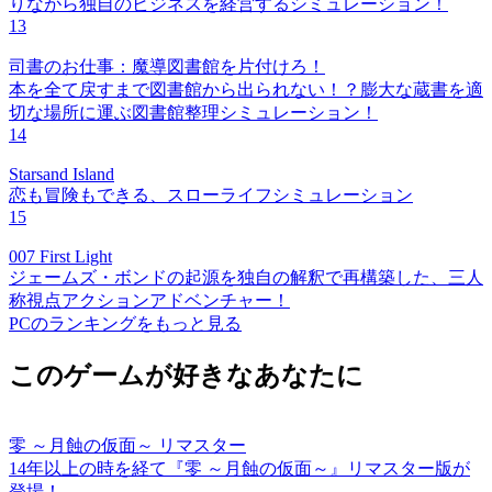
りながら独自のビジネスを経営するシミュレーション！
13
司書のお仕事：魔導図書館を片付けろ！
本を全て戻すまで図書館から出られない！？膨大な蔵書を適
切な場所に運ぶ図書館整理シミュレーション！
14
Starsand Island
恋も冒険もできる、スローライフシミュレーション
15
007 First Light
ジェームズ・ボンドの起源を独自の解釈で再構築した、三人
称視点アクションアドベンチャー！
PCのランキングをもっと見る
このゲームが好きなあなたに
零 ～月蝕の仮面～ リマスター
14年以上の時を経て『零 ～月蝕の仮面～』リマスター版が
登場！