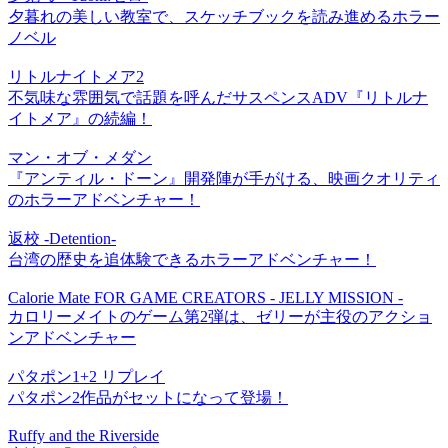
夕暮れの美しい教室で、スケッチブックを読み進めるホラー
ノベル
リトルナイトメア2
不気味な雰囲気で話題を呼んだサスペンスADV『リトルナ
イトメア』の続編！
マン・オブ・メダン
『アンティル・ドーン』開発陣が手がける、映画クオリティ
のホラーアドベンチャー！
返校 -Detention-
台湾の歴史を追体験できるホラーアドベンチャー！
Calorie Mate FOR GAME CREATORS - JELLY MISSION -
カロリーメイトのゲーム第2弾は、ゼリーが主役のアクショ
ンアドベンチャー
パタポン1+2 リプレイ
パタポン2作品がセットになって登場！
Ruffy and the Riverside