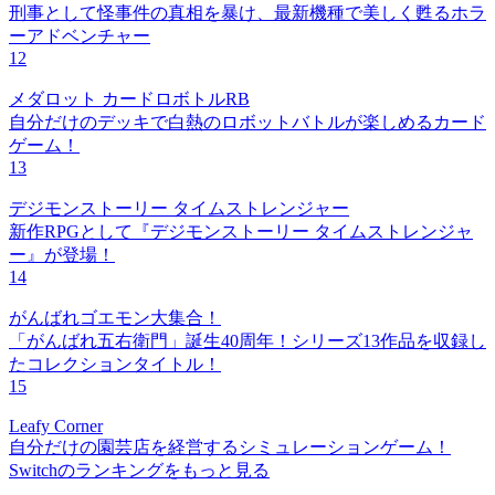
刑事として怪事件の真相を暴け、最新機種で美しく甦るホラ
ーアドベンチャー
12
メダロット カードロボトルRB
自分だけのデッキで白熱のロボットバトルが楽しめるカード
ゲーム！
13
デジモンストーリー タイムストレンジャー
新作RPGとして『デジモンストーリー タイムストレンジャ
ー』が登場！
14
がんばれゴエモン大集合！
「がんばれ五右衛門」誕生40周年！シリーズ13作品を収録し
たコレクションタイトル！
15
Leafy Corner
自分だけの園芸店を経営するシミュレーションゲーム！
Switchのランキングをもっと見る