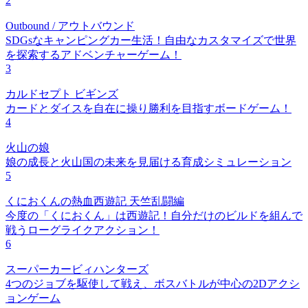
2
Outbound / アウトバウンド
SDGsなキャンピングカー生活！自由なカスタマイズで世界
を探索するアドベンチャーゲーム！
3
カルドセプト ビギンズ
カードとダイスを自在に操り勝利を目指すボードゲーム！
4
火山の娘
娘の成長と火山国の未来を見届ける育成シミュレーション
5
くにおくんの熱血西遊記 天竺乱闘編
今度の「くにおくん」は西遊記！自分だけのビルドを組んで
戦うローグライクアクション！
6
スーパーカービィハンターズ
4つのジョブを駆使して戦え、ボスバトルが中心の2Dアクシ
ョンゲーム