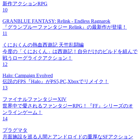
新作アクションRPG
10
GRANBLUE FANTASY: Relink - Endless Ragnarok
『グランブルーファンタジー Relink』の最新作が登場！
11
くにおくんの熱血西遊記 天竺乱闘編
今度の「くにおくん」は西遊記！自分だけのビルドを組んで
戦うローグライクアクション！
12
Halo: Campaign Evolved
伝説のFPS『Halo』がPS5,PC,Xboxでリメイク！
13
ファイナルファンタジーXIV
世界中で愛されるファンタジーRPG！『FF』シリーズのオ
ンラインゲーム！
14
プラグマタ
月面施設を巡る人間とアンドロイドの重厚なSFアクション