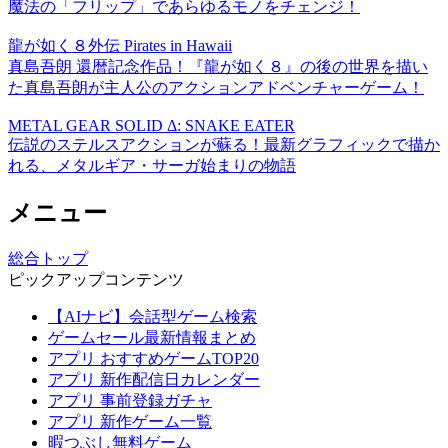
魔法の「フリップ」であらゆるモノをチェンジ！
龍が如く８外伝 Pirates in Hawaii
真島吾朗 還暦記念作品！『龍が如く８』の後の世界を描い
た真島吾朗が主人公のアクションアドベンチャーゲーム！
METAL GEAR SOLID Δ: SNAKE EATER
伝説のステルスアクションが蘇る！最新グラフィックで描か
れる、メタルギア・サーガ始まりの物語
メニュー
総合トップ
ピックアップコンテンツ
【AIナビ】会話型ゲーム検索
ゲームセール最新情報まとめ
アプリ おすすめゲームTOP20
アプリ 新作配信日カレンダー
アプリ 事前登録ガチャ
アプリ 新作ゲーム一覧
暇つぶし無料ゲーム