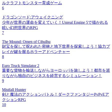
ルクラフトモンスター育成ゲーム
6
ドラゴンソード:アウェイクニング
少年が世界の運命を変えていく！Unreal Engine 5で描かれる
眩い幻想世界のRPG
7
The Mound: Omen of Cthulhu
財宝を探して呪われた密林と地下世界を探索しよう！協力プ
レイが鍵を握るホラーアドベンチャー
8
Euro Truck Simulator 2
重要な貨物を輸送しながらヨーロッパを旅しよう！都市を巡
りながら独自のビジネスを経営するシミュレーション！
9
Mistfall Hunter
剣と魔法のアクションバトル！ダークファンタジーPvPvEア
クションRPG
10