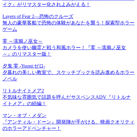
イク』がリマスター化されよみがえる！
Layers of Fear 2―恐怖のクルーズ
無人の豪華客船で恐怖の体験があなたを襲う！探索型ホラー
ゲーム
零 ～濡鴉ノ巫女～
カメラを使い幽霊と戦う和風ホラー！『零 ～濡鴉ノ巫女
～』のリマスター版！
夕鬼 零 -Yuoni:ゼロ-
夕暮れの美しい教室で、スケッチブックを読み進めるホラー
ノベル
リトルナイトメア2
不気味な雰囲気で話題を呼んだサスペンスADV『リトルナ
イトメア』の続編！
マン・オブ・メダン
『アンティル・ドーン』開発陣が手がける、映画クオリティ
のホラーアドベンチャー！