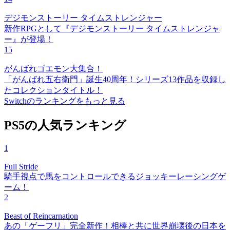
デジモンストーリー タイムストレンジャー
新作RPGとして『デジモンストーリー タイムストレンジャ
ー』が登場！
15
がんばれゴエモン大集合！
「がんばれ五右衛門」誕生40周年！シリーズ13作品を収録し
たコレクションタイトル！
Switchのランキングをもっと見る
PS5の人気ランキング
1
Full Stride
騎手視点で馬をコントロールできるジョッキーレーシングゲ
ーム！
2
Beast of Reincarnation
あの「ゲーフリ」完全新作！相棒と共に世界崩壊後の日本を