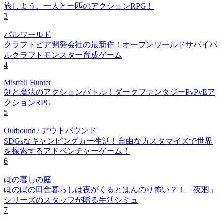
旅しよう。一人と一匹のアクションRPG！
3
パルワールド
クラフトピア開発会社の最新作！オープンワールドサバイバ
ルクラフトモンスター育成ゲーム
4
Mistfall Hunter
剣と魔法のアクションバトル！ダークファンタジーPvPvEア
クションRPG
5
Outbound / アウトバウンド
SDGsなキャンピングカー生活！自由なカスタマイズで世界
を探索するアドベンチャーゲーム！
6
ほの暮しの庭
ほのぼの田舎暮らしは夜がくるとほんのり怖い？！「夜廻」
シリーズのスタッフが贈る生活シミュ
7