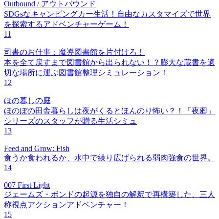
Outbound / アウトバウンド
SDGsなキャンピングカー生活！自由なカスタマイズで世界
を探索するアドベンチャーゲーム！
11
司書のお仕事：魔導図書館を片付けろ！
本を全て戻すまで図書館から出られない！？膨大な蔵書を適
切な場所に運ぶ図書館整理シミュレーション！
12
ほの暮しの庭
ほのぼの田舎暮らしは夜がくるとほんのり怖い？！「夜廻」
シリーズのスタッフが贈る生活シミュ
13
Feed and Grow: Fish
食うか食われるか、水中で繰り広げられる弱肉強食の世界。
14
007 First Light
ジェームズ・ボンドの起源を独自の解釈で再構築した、三人
称視点アクションアドベンチャー！
15