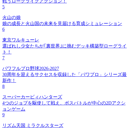
戦うローグライクアクション！
5
火山の娘
娘の成長と火山国の未来を見届ける育成シミュレーション
6
東京ワルキューレ
選ばれし少女たちが｢裏世界｣に挑むデッキ構築型ローグライ
ト！
7
パワフルプロ野球2026-2027
30周年を迎えるサクセスを収録した「パワプロ」シリーズ最
新作！
8
スーパーカービィハンターズ
4つのジョブを駆使して戦え、ボスバトルが中心の2Dアクシ
ョンゲーム
9
リズム天国 ミラクルスターズ