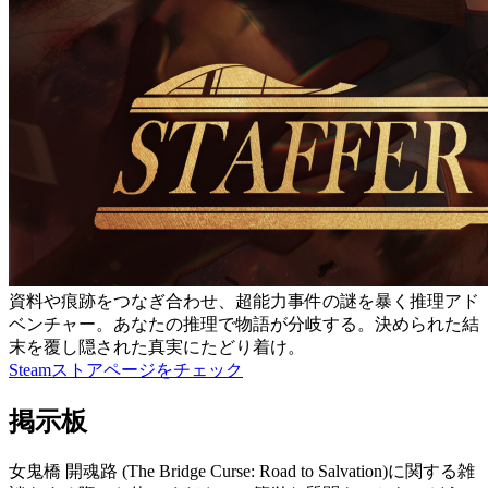
資料や痕跡をつなぎ合わせ、超能力事件の謎を暴く推理アド
ベンチャー。あなたの推理で物語が分岐する。決められた結
末を覆し隠された真実にたどり着け。
Steamストアページをチェック
掲示板
女鬼橋 開魂路 (The Bridge Curse: Road to Salvation)に関する雑