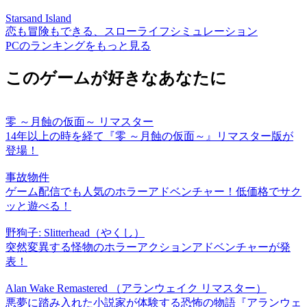
Starsand Island
恋も冒険もできる、スローライフシミュレーション
PCのランキングをもっと見る
このゲームが好きなあなたに
零 ～月蝕の仮面～ リマスター
14年以上の時を経て『零 ～月蝕の仮面～』リマスター版が
登場！
事故物件
ゲーム配信でも人気のホラーアドベンチャー！低価格でサク
ッと遊べる！
野狗子: Slitterhead（やくし）
突然変異する怪物のホラーアクションアドベンチャーが発
表！
Alan Wake Remastered （アランウェイク リマスター）
悪夢に踏み入れた小説家が体験する恐怖の物語『アランウェ