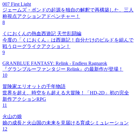
007 First Light
ジェームズ・ボンドの起源を独自の解釈で再構築した、三人
称視点アクションアドベンチャー！
8
くにおくんの熱血西遊記 天竺乱闘編
今度の「くにおくん」は西遊記！自分だけのビルドを組んで
戦うローグライクアクション！
9
GRANBLUE FANTASY: Relink - Endless Ragnarok
『グランブルーファンタジー Relink』の最新作が登場！
10
冒険家エリオットの千年物語
世界を超え、時空をも超える大冒険！「HD-2D」初の完全
新作アクションRPG
11
火山の娘
娘の成長と火山国の未来を見届ける育成シミュレーション
12