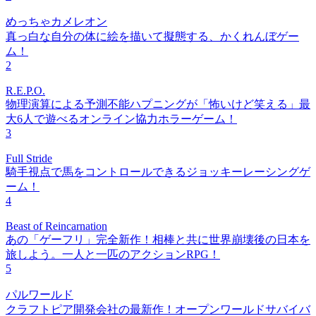
めっちゃカメレオン
真っ白な自分の体に絵を描いて擬態する、かくれんぼゲー
ム！
2
R.E.P.O.
物理演算による予測不能ハプニングが「怖いけど笑える」最
大6人で遊べるオンライン協力ホラーゲーム！
3
Full Stride
騎手視点で馬をコントロールできるジョッキーレーシングゲ
ーム！
4
Beast of Reincarnation
あの「ゲーフリ」完全新作！相棒と共に世界崩壊後の日本を
旅しよう。一人と一匹のアクションRPG！
5
パルワールド
クラフトピア開発会社の最新作！オープンワールドサバイバ