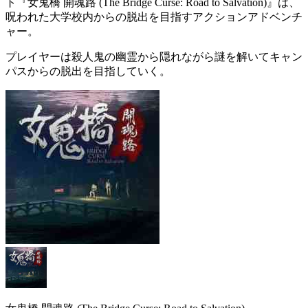
ト『
女鬼橋 開魂路 (The Bridge Curse: Road to Salvation)
』は、
呪われた大学校内からの脱出を目指す
アクションアドベンチ
ャー
。
プレイヤーは
殺人鬼の幽霊
から隠れながら謎を解いてキャン
パスからの脱出を目指していく。