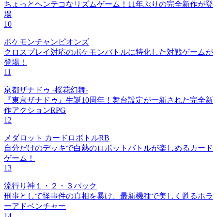
ちょっとヘンテコなリズムゲーム！11年ぶりの完全新作が登
場
10
ポケモンチャンピオンズ
クロスプレイ対応のポケモンバトルに特化した対戦ゲームが
登場！
11
亰都ザナドゥ -桜花幻舞-
『東亰ザナドゥ』生誕10周年！舞台設定が一新された完全新
作アクションRPG
12
メダロット カードロボトルRB
自分だけのデッキで白熱のロボットバトルが楽しめるカード
ゲーム！
13
流行り神１・２・３パック
刑事として怪事件の真相を暴け、最新機種で美しく甦るホラ
ーアドベンチャー
14