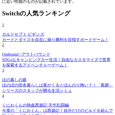
に近い性能のものが記載されています。
Switchの人気ランキング
1
カルドセプト ビギンズ
カードとダイスを自在に操り勝利を目指すボードゲーム！
2
Outbound / アウトバウンド
SDGsなキャンピングカー生活！自由なカスタマイズで世界
を探索するアドベンチャーゲーム！
3
ほの暮しの庭
ほのぼの田舎暮らしは夜がくるとほんのり怖い？！「夜廻」
シリーズのスタッフが贈る生活シミュ
4
くにおくんの熱血西遊記 天竺乱闘編
今度の「くにおくん」は西遊記！自分だけのビルドを組んで