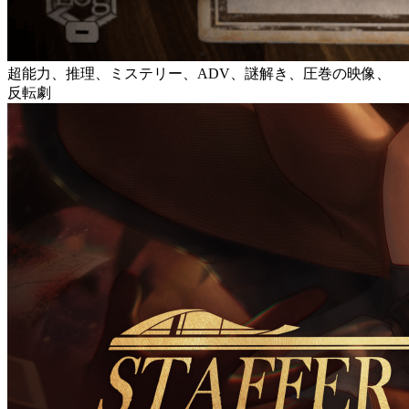
超能力、推理、ミステリー、ADV、謎解き、圧巻の映像、
反転劇