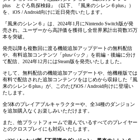
plus とぐろ島探検録』（以下、『風来のシレン６plus』）
を、iOS / Android向けに近日発売いたします。
『風来のシレン６』は、2024年1月にNintendo Switch版が発
売され、ユーザーから高評価を獲得し全世界累計出荷数35万
本を突破。
発売以降も複数回に渡る機能追加アップデートの無料配信
や、有料追加コンテンツ「plusパック」を前編・後編に分け
て配信、2024年12月にはSteam版を発売いたしました。
そして、無料配信の機能追加アップデートや、他機種版では
有料で配信された追加コンテンツをはじめから収録した『風
来のシレン６plus』が、このたびiOS / Android向けに登場い
たします。
全5体のプレイアブルキャラクターや、全34種のダンジョン
を追加購入なくお楽しみいただけます。
また、他プラットフォームで遊んでいるすべてのプレイヤー
とのクロスプレイにも対応いたします。