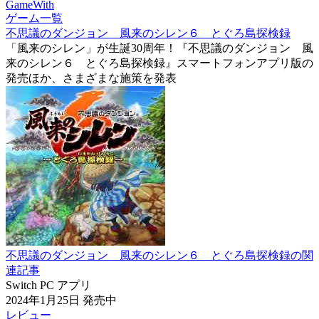
GameWith
ゲーム一覧
不思議のダンジョン 風来のシレン６ とぐろ島探検録
「風来のシレン」が生誕30周年！『不思議のダンジョン 風
来のシレン６ とぐろ島探検録』スマートフォンアプリ版の
発売ほか、さまざまな施策を発表
不思議のダンジョン 風来のシレン６ とぐろ島探検録の関
連記事
Switch
PC
アプリ
2024年1月25日
発売中
レビュー