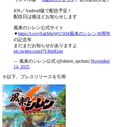
iOS／Android版で配信予定！
配信日は後ほどお知らせします
風来のシレン公式サイト
▼
https://t.co/vSakMmWU5O
#風来のシレン30周年
の記念年
まだまだお知らせがありますよ
pic.twitter.com/t7URptEpiq
— 風来のシレン公式 (@shiren_spchun)
November
14, 2025
※以下、プレスリリースを引用