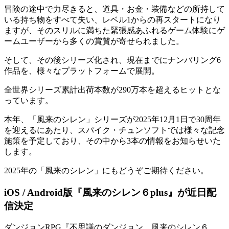
冒険の途中で力尽きると、道具・お金・装備などの所持して
いる持ち物をすべて失い、レベル1からの再スタートになり
ますが、そのスリルに満ちた緊張感あふれるゲーム体験にゲ
ームユーザーから多くの賞賛が寄せられました。
そして、その後シリーズ化され、現在までにナンバリング6
作品を、様々なプラットフォームで展開。
全世界シリーズ累計出荷本数が290万本を超えるヒットとな
っています。
本年、「風来のシレン」シリーズが2025年12月1日で30周年
を迎えるにあたり、スパイク・チュンソフトでは様々な記念
施策を予定しており、その中から3本の情報をお知らせいた
します。
2025年の「風来のシレン」にもどうぞご期待ください。
iOS / Android版『風来のシレン６plus』が近日配
信決定
ダンジョンRPG『不思議のダンジョン 風来のシレン６