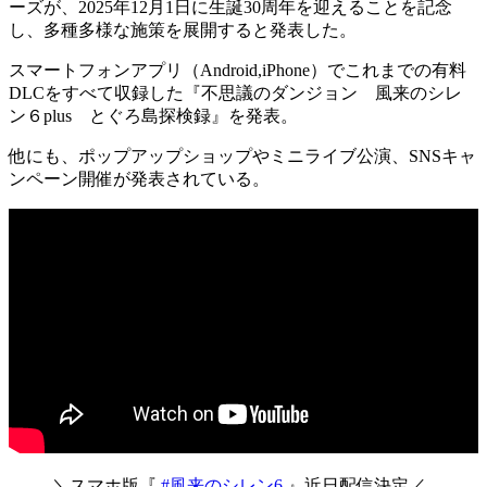
ーズが、2025年12月1日に生誕30周年を迎える
ことを記念
し、多種多様な施策を展開すると発表した。
スマートフォンアプリ（Android,iPhone）でこれまでの有料
DLCをすべて収録した『
不思議のダンジョン 風来のシレ
ン６plus とぐろ島探検録
』を発表。
他にも、
ポップアップショップやミニライブ公演、SNSキャ
ンペーン開催
が発表されている。
＼スマホ版『
#風来のシレン6
』近日配信決定／