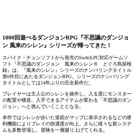
1000回遊べるダンジョンRPG『不思議のダンジョ
ン 風来のシレン』シリーズが帰ってきた！
スパイク・チュンソフトから発売のSwitch,PC対応ゲームソ
フト『
不思議のダンジョン 風来のシレン６ とぐろ島探検
録
』は、『風来のシレン』シリーズのナンバリングタイトル
第6作目にあたる
ダンジョンRPG
。シリーズのナンバリング
タイトルとしては
14年ぶりの完全新作
だ。
プレイヤーは主人公の
シレン
を操作し、入る度にモンスター
の配置や構造、入手できるアイテムが変わる「不思議のダン
ジョン」へと挑んでいくこととなる。
本作ではシレンが歩いた道筋がマップに表示されるなどの便
利機能により
プレイの快適度が向上
。さらに様々な新システ
ムも多数登場し、冒険を一層盛り上げてくれる。