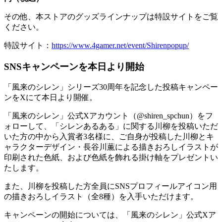
その他、本ストアのグッズラインナップは特設サイトをご覧
ください。
特設サイト：
https://www.4gamer.net/event/Shirenpopup/
SNSキャンペーンを本日より開始
「風来のシレン」シリーズ30周年を記念した投稿キャンペー
ンをXにて本日より開催。
「風来のシレン」公式Xアカウント（@shiren_spchun）をフ
ォローして、「シレンあるある」に関する川柳を投稿いただ
いた方の中から入賞者3名様に、ご自身が投稿した川柳とキ
ャラクターデザイン・長谷川薫による描きおろしイラストが
印刷された色紙、および色紙を飾れる掛け軸をプレゼントい
たします。
また、川柳を投稿した方全員にSNSプロフィールアイコン用
の描きおろしイラスト（全8種）を入手いただけます。
キャンペーンの開始については、「風来のシレン」公式Xア