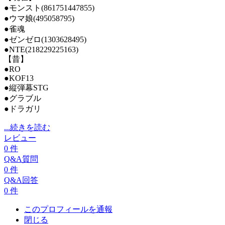
●モンスト(861751447855)
●ウマ娘(495058795)
●雀魂
●ゼンゼロ(1303628495)
●NTE(218229225163)
【昔】
●RO
●KOF13
●縦弾幕STG
●グラブル
●ドラガリ
...続きを読む
レビュー
0
件
Q&A質問
0
件
Q&A回答
0
件
このプロフィールを通報
閉じる