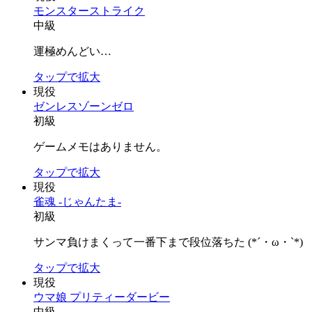
モンスターストライク
中級
運極めんどい…
タップで拡大
現役
ゼンレスゾーンゼロ
初級
ゲームメモはありません。
タップで拡大
現役
雀魂 -じゃんたま-
初級
サンマ負けまくって一番下まで段位落ちた (*´・ω・`*)
タップで拡大
現役
ウマ娘 プリティーダービー
中級