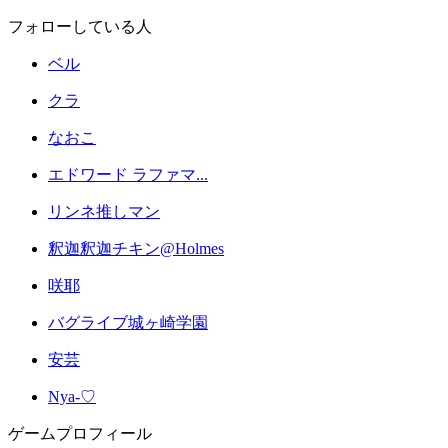
フォローしている人
ベル
クラ
なおこ
エドワード ラファマ...
リンネ推しマン
釈迦釈迦チキン@Holmes
咲耶
バグライブ城ヶ崎学園
安芸
Nya-♡
ゲームプロフィール