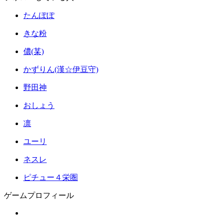
たんぽぽ
きな粉
儂(某)
かずりん(漢☆伊豆守)
野田神
おしょう
凛
ユーリ
ネスレ
ピチュー４栄圏
ゲームプロフィール