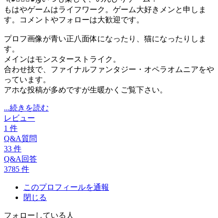
もはやゲームはライフワーク。ゲーム大好きメンと申しま
す。コメントやフォローは大歓迎です。
プロフ画像が青い正八面体になったり、猫になったりしま
す。
メインはモンスターストライク。
合わせ技で、ファイナルファンタジー・オペラオムニアをや
っています。
アホな投稿が多めですが生暖かくご覧下さい。
...続きを読む
レビュー
1
件
Q&A質問
33
件
Q&A回答
3785
件
このプロフィールを通報
閉じる
フォローしている人