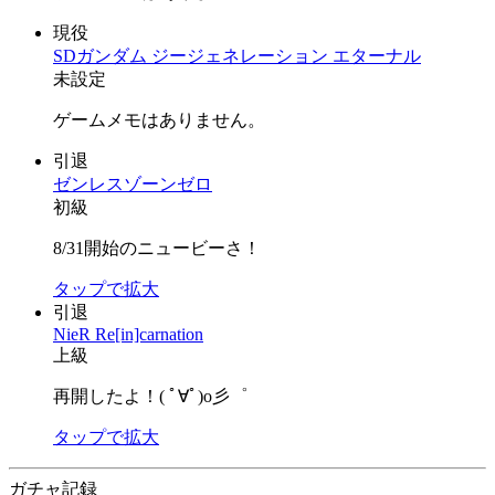
現役
SDガンダム ジージェネレーション エターナル
未設定
ゲームメモはありません。
引退
ゼンレスゾーンゼロ
初級
8/31開始のニュービーさ！
タップで拡大
引退
NieR Re[in]carnation
上級
再開したよ！( ﾟ∀ﾟ)o彡゜
タップで拡大
ガチャ記録