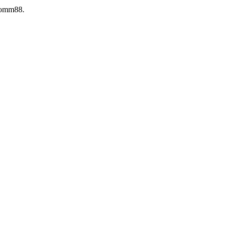
nomm88.