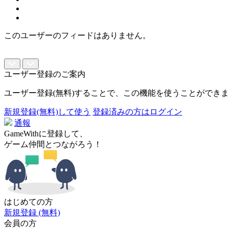
このユーザーのフィードはありません。
ユーザー登録のご案内
ユーザー登録(無料)することで、この機能を使うことができ
新規登録(無料)して使う
登録済みの方はログイン
通報
GameWithに登録して、
ゲーム仲間とつながろう！
はじめての方
新規登録 (無料)
会員の方