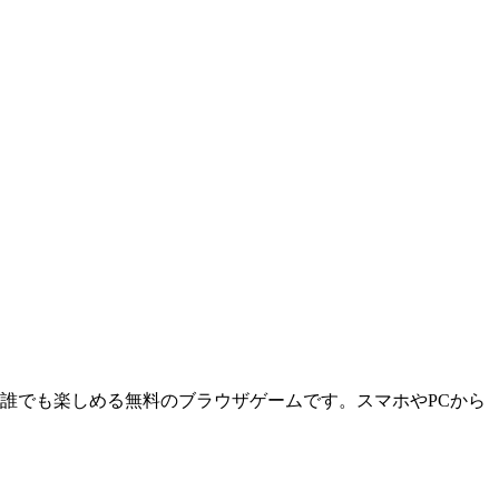
誰でも楽しめる無料のブラウザゲームです。スマホやPCから