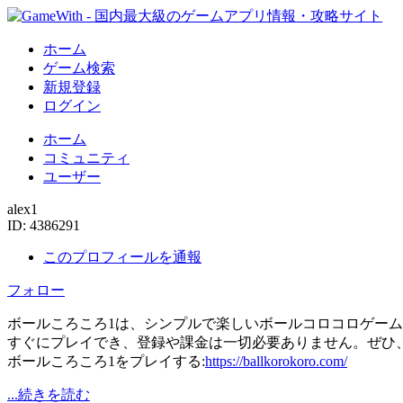
ホーム
ゲーム検索
新規登録
ログイン
ホーム
コミュニティ
ユーザー
alex1
ID: 4386291
このプロフィールを通報
フォロー
ボールころころ1は、シンプルで楽しいボールコロコロゲー
すぐにプレイでき、登録や課金は一切必要ありません。ぜひ
ボールころころ1をプレイする:
https://ballkorokoro.com/
...続きを読む