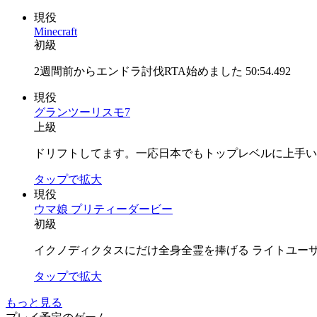
現役
Minecraft
初級
2週間前からエンドラ討伐RTA始めました 50:54.492
現役
グランツーリスモ7
上級
ドリフトしてます。一応日本でもトップレベルに上手いと思
タップで拡大
現役
ウマ娘 プリティーダービー
初級
イクノディクタスにだけ全身全霊を捧げる ライトユー
タップで拡大
もっと見る