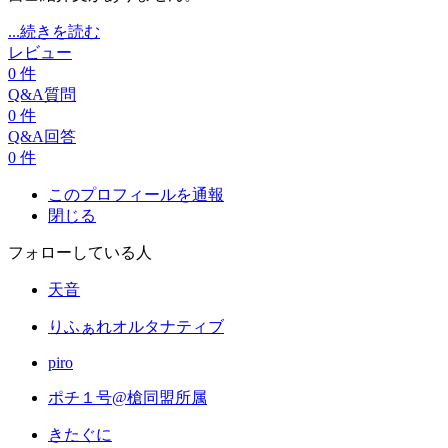
...続きを読む
レビュー
0
件
Q&A質問
0
件
Q&A回答
0
件
このプロフィールを通報
閉じる
フォローしている人
天音
りふぁれオルタナティブ
piro
ポチ１号@槍同盟所属
きたぐに