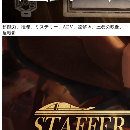
超能力、推理、ミステリー、ADV、謎解き、圧巻の映像、
反転劇