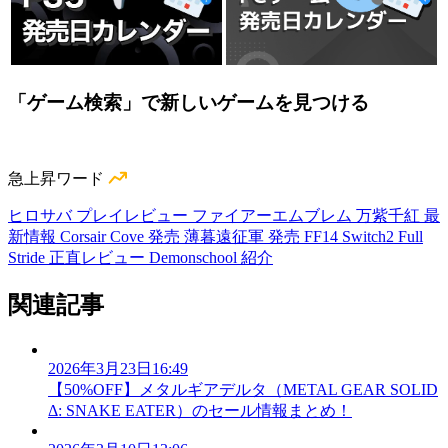
「ゲーム検索」で新しいゲームを見つける
急上昇ワード
ヒロサバ プレイレビュー
ファイアーエムブレム 万紫千紅 最
新情報
Corsair Cove 発売
薄暮遠征軍 発売
FF14 Switch2
Full
Stride 正直レビュー
Demonschool 紹介
関連記事
2026年3月23日16:49
【50%OFF】メタルギアデルタ（METAL GEAR SOLID
Δ: SNAKE EATER）のセール情報まとめ！