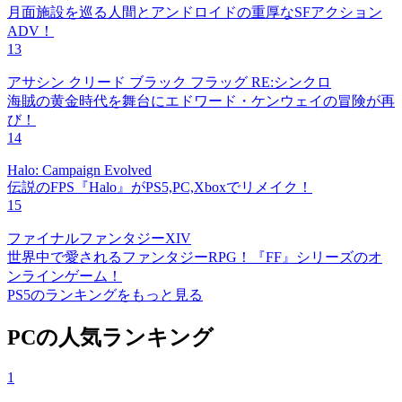
月面施設を巡る人間とアンドロイドの重厚なSFアクション
ADV！
13
アサシン クリード ブラック フラッグ RE:シンクロ
海賊の黄金時代を舞台にエドワード・ケンウェイの冒険が再
び！
14
Halo: Campaign Evolved
伝説のFPS『Halo』がPS5,PC,Xboxでリメイク！
15
ファイナルファンタジーXIV
世界中で愛されるファンタジーRPG！『FF』シリーズのオ
ンラインゲーム！
PS5のランキングをもっと見る
PCの人気ランキング
1