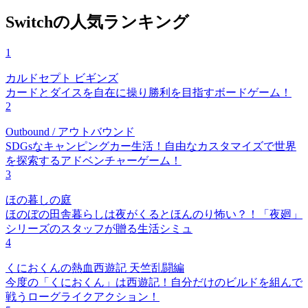
Switchの人気ランキング
1
カルドセプト ビギンズ
カードとダイスを自在に操り勝利を目指すボードゲーム！
2
Outbound / アウトバウンド
SDGsなキャンピングカー生活！自由なカスタマイズで世界
を探索するアドベンチャーゲーム！
3
ほの暮しの庭
ほのぼの田舎暮らしは夜がくるとほんのり怖い？！「夜廻」
シリーズのスタッフが贈る生活シミュ
4
くにおくんの熱血西遊記 天竺乱闘編
今度の「くにおくん」は西遊記！自分だけのビルドを組んで
戦うローグライクアクション！