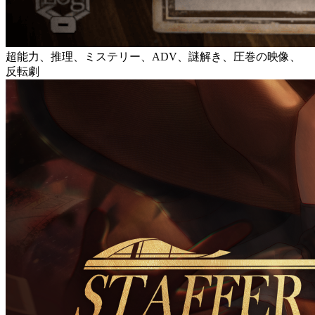
超能力、推理、ミステリー、ADV、謎解き、圧巻の映像、
反転劇