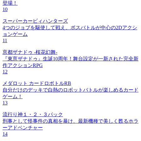
登場！
10
スーパーカービィハンターズ
4つのジョブを駆使して戦え、ボスバトルが中心の2Dアクシ
ョンゲーム
11
亰都ザナドゥ -桜花幻舞-
『東亰ザナドゥ』生誕10周年！舞台設定が一新された完全新
作アクションRPG
12
メダロット カードロボトルRB
自分だけのデッキで白熱のロボットバトルが楽しめるカード
ゲーム！
13
流行り神１・２・３パック
刑事として怪事件の真相を暴け、最新機種で美しく甦るホラ
ーアドベンチャー
14