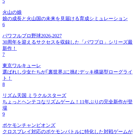
5
火山の娘
娘の成長と火山国の未来を見届ける育成シミュレーション
6
パワフルプロ野球2026-2027
30周年を迎えるサクセスを収録した「パワプロ」シリーズ最
新作！
7
東京ワルキューレ
選ばれし少女たちが｢裏世界｣に挑むデッキ構築型ローグライ
ト！
8
リズム天国 ミラクルスターズ
ちょっとヘンテコなリズムゲーム！11年ぶりの完全新作が登
場
9
ポケモンチャンピオンズ
クロスプレイ対応のポケモンバトルに特化した対戦ゲームが