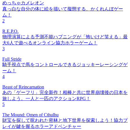
めっちゃカメレオン
真っ白な自分の体に絵を描いて擬態する、かくれんぼゲー
ム！
2
R.E.P.O.
物理演算による予測不能ハプニングが「怖いけど笑える」最
大6人で遊べるオンライン協力ホラーゲーム！
3
Full Stride
騎手視点で馬をコントロールできるジョッキーレーシングゲ
ーム！
4
Beast of Reincarnation
あの「ゲーフリ」完全新作！相棒と共に世界崩壊後の日本を
旅しよう。一人と一匹のアクションRPG！
5
The Mound: Omen of Cthulhu
財宝を探して呪われた密林と地下世界を探索しよう！協力プ
レイが鍵を握るホラーアドベンチャー