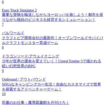
6
Euro Truck Simulator 2
重要な貨物を輸送しながらヨーロッパを旅しよう！都市を巡
りながら独自のビジネスを経営するシミュレーション！
7
パルワールド
クラフトピア開発会社の最新作！オープンワールドサバイバ
ルクラフトモンスター育成ゲーム
8
ドラゴンソード:アウェイクニング
少年が世界の運命を変えていく！Unreal Engine 5で描かれる
眩い幻想世界のRPG
9
Outbound / アウトバウンド
SDGsなキャンピングカー生活！自由なカスタマイズで世界
を探索するアドベンチャーゲーム！
10
司書のお仕事：魔導図書館を片付けろ！