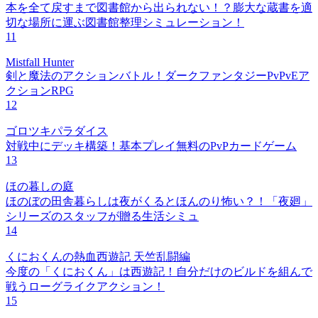
本を全て戻すまで図書館から出られない！？膨大な蔵書を適
切な場所に運ぶ図書館整理シミュレーション！
11
Mistfall Hunter
剣と魔法のアクションバトル！ダークファンタジーPvPvEア
クションRPG
12
ゴロツキパラダイス
対戦中にデッキ構築！基本プレイ無料のPvPカードゲーム
13
ほの暮しの庭
ほのぼの田舎暮らしは夜がくるとほんのり怖い？！「夜廻」
シリーズのスタッフが贈る生活シミュ
14
くにおくんの熱血西遊記 天竺乱闘編
今度の「くにおくん」は西遊記！自分だけのビルドを組んで
戦うローグライクアクション！
15