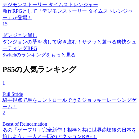
デジモンストーリー タイムストレンジャー
新作RPGとして『デジモンストーリー タイムストレンジャ
ー』が登場！
15
ダンジョン崩し
ダンジョンの壁を壊して突き進む！サクッと遊べる爽快シュ
ーティングRPG
Switchのランキングをもっと見る
PS5の人気ランキング
1
Full Stride
騎手視点で馬をコントロールできるジョッキーレーシングゲ
ーム！
2
Beast of Reincarnation
あの「ゲーフリ」完全新作！相棒と共に世界崩壊後の日本を
旅しよう。一人と一匹のアクションRPG！