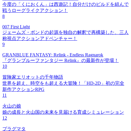
今度の「くにおくん」は西遊記！自分だけのビルドを組んで
戦うローグライクアクション！
8
007 First Light
ジェームズ・ボンドの起源を独自の解釈で再構築した、三人
称視点アクションアドベンチャー！
9
GRANBLUE FANTASY: Relink - Endless Ragnarok
『グランブルーファンタジー Relink』の最新作が登場！
10
冒険家エリオットの千年物語
世界を超え、時空をも超える大冒険！「HD-2D」初の完全
新作アクションRPG
11
火山の娘
娘の成長と火山国の未来を見届ける育成シミュレーション
12
プラグマタ