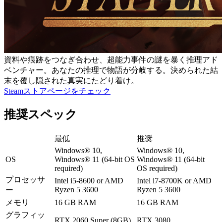
資料や痕跡をつなぎ合わせ、超能力事件の謎を暴く推理アド
ベンチャー。あなたの推理で物語が分岐する。決められた結
末を覆し隠された真実にたどり着け。
Steamストアページをチェック
推奨スペック
最低
推奨
Windows® 10,
Windows® 10,
OS
Windows® 11 (64-bit OS
Windows® 11 (64-bit
required)
OS required)
プロセッサ
Intel i5-8600 or AMD
Intel i7-8700K or AMD
Ryzen 5 3600
Ryzen 5 3600
ー
メモリ
16 GB RAM
16 GB RAM
グラフィッ
RTX 2060 Super (8GB)
RTX 3080