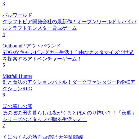
3
パルワールド
クラフトピア開発会社の最新作！オープンワールドサバイバ
ルクラフトモンスター育成ゲーム
4
Outbound / アウトバウンド
SDGsなキャンピングカー生活！自由なカスタマイズで世界
を探索するアドベンチャーゲーム！
5
Mistfall Hunter
剣と魔法のアクションバトル！ダークファンタジーPvPvEア
クションRPG
6
ほの暮しの庭
ほのぼの田舎暮らしは夜がくるとほんのり怖い？！「夜廻」
シリーズのスタッフが贈る生活シミュ
7
くにおくんの熱血西遊記 天竺乱闘編