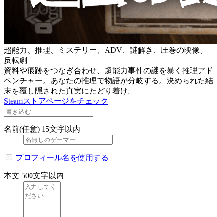
超能力、推理、ミステリー、ADV、謎解き、圧巻の映像、
反転劇
資料や痕跡をつなぎ合わせ、超能力事件の謎を暴く推理アド
ベンチャー。あなたの推理で物語が分岐する。決められた結
末を覆し隠された真実にたどり着け。
Steamストアページをチェック
名前(任意)
15文字以内
プロフィール名を使用する
本文
500文字以内