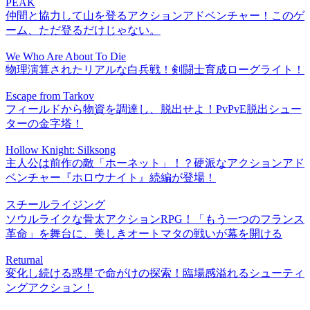
PEAK
仲間と協力して山を登るアクションアドベンチャー！このゲ
ーム、ただ登るだけじゃない。
We Who Are About To Die
物理演算されたリアルな白兵戦！剣闘士育成ローグライト！
Escape from Tarkov
フィールドから物資を調達し、脱出せよ！PvPvE脱出シュー
ターの金字塔！
Hollow Knight: Silksong
主人公は前作の敵「ホーネット」！？硬派なアクションアド
ベンチャー『ホロウナイト』続編が登場！
スチールライジング
ソウルライクな骨太アクションRPG！「もう一つのフランス
革命」を舞台に、美しきオートマタの戦いが幕を開ける
Returnal
変化し続ける惑星で命がけの探索！臨場感溢れるシューティ
ングアクション！