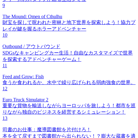
9
The Mound: Omen of Cthulhu
財宝を探して呪われた密林と地下世界を探索しよう！協力プ
レイが鍵を握るホラーアドベンチャー
10
Outbound / アウトバウンド
SDGsなキャンピングカー生活！自由なカスタマイズで世界
を探索するアドベンチャーゲーム！
11
Feed and Grow: Fish
食うか食われるか、水中で繰り広げられる弱肉強食の世界。
12
Euro Truck Simulator 2
重要な貨物を輸送しながらヨーロッパを旅しよう！都市を巡
りながら独自のビジネスを経営するシミュレーション！
13
司書のお仕事：魔導図書館を片付けろ！
本を全て戻すまで図書館から出られない！？膨大な蔵書を適