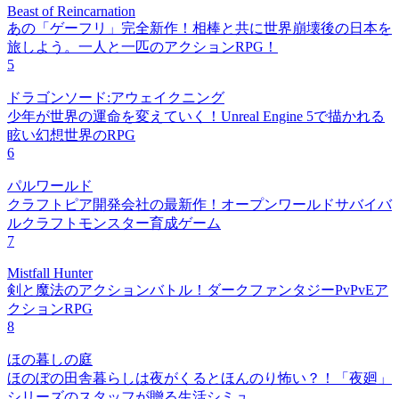
Beast of Reincarnation
あの「ゲーフリ」完全新作！相棒と共に世界崩壊後の日本を
旅しよう。一人と一匹のアクションRPG！
5
ドラゴンソード:アウェイクニング
少年が世界の運命を変えていく！Unreal Engine 5で描かれる
眩い幻想世界のRPG
6
パルワールド
クラフトピア開発会社の最新作！オープンワールドサバイバ
ルクラフトモンスター育成ゲーム
7
Mistfall Hunter
剣と魔法のアクションバトル！ダークファンタジーPvPvEア
クションRPG
8
ほの暮しの庭
ほのぼの田舎暮らしは夜がくるとほんのり怖い？！「夜廻」
シリーズのスタッフが贈る生活シミュ