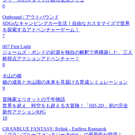
6
Outbound / アウトバウンド
SDGsなキャンピングカー生活！自由なカスタマイズで世界
を探索するアドベンチャーゲーム！
7
007 First Light
ジェームズ・ボンドの起源を独自の解釈で再構築した、三人
称視点アクションアドベンチャー！
8
火山の娘
娘の成長と火山国の未来を見届ける育成シミュレーション
9
冒険家エリオットの千年物語
世界を超え、時空をも超える大冒険！「HD-2D」初の完全
新作アクションRPG
10
GRANBLUE FANTASY: Relink - Endless Ragnarok
『グランブルーファンタジー Relink』の最新作が登場！