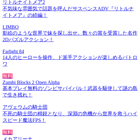
リトルナイトメア2
不気味な雰囲気で話題を呼んだサスペンスADV『リトルナ
イトメア』の続編！
LIMBO
影絵のような世界で妹を探し出せ。数々の賞を受賞した名作
2Dパズルアクション！
Farlight 84
14人のヒーローを操作、ド派手アクションが楽しめるバトロ
ワ
無料
Zumbi Blocks 2 Open Alpha
基本プレイ無料のゾンビサバイバル！武器を駆使して謎の島
で生き残れ！
アヴェウムの騎士団
不死の騎士団の精鋭となり、深淵の危機から世界を救うハイ
スピード魔法FPS！
無料
メカアリーナ