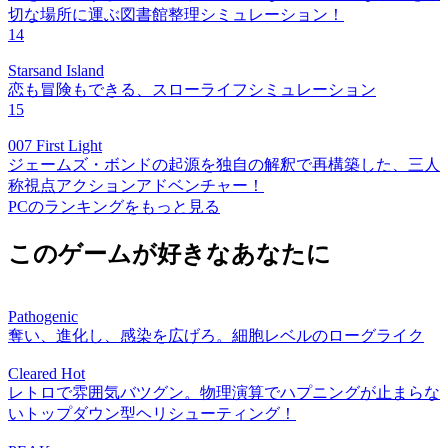
切な場所に運ぶ図書館整理シミュレーション！
14
Starsand Island
恋も冒険もできる、スローライフシミュレーション
15
007 First Light
ジェームズ・ボンドの起源を独自の解釈で再構築した、三人
称視点アクションアドベンチャー！
PCのランキングをもっと見る
このゲームが好きなあなたに
Pathogenic
奪い、進化し、感染を広げろ。細胞レベルのローグライク
Cleared Hot
レトロで雰囲気バツグン。物理演算でハプニングが止まらな
いトップダウン型ヘリシューティング！