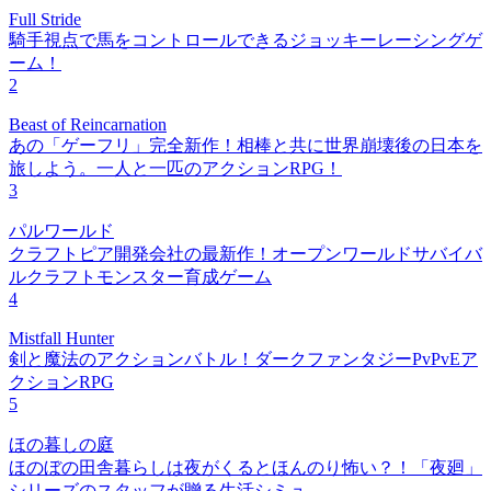
Full Stride
騎手視点で馬をコントロールできるジョッキーレーシングゲ
ーム！
2
Beast of Reincarnation
あの「ゲーフリ」完全新作！相棒と共に世界崩壊後の日本を
旅しよう。一人と一匹のアクションRPG！
3
パルワールド
クラフトピア開発会社の最新作！オープンワールドサバイバ
ルクラフトモンスター育成ゲーム
4
Mistfall Hunter
剣と魔法のアクションバトル！ダークファンタジーPvPvEア
クションRPG
5
ほの暮しの庭
ほのぼの田舎暮らしは夜がくるとほんのり怖い？！「夜廻」
シリーズのスタッフが贈る生活シミュ