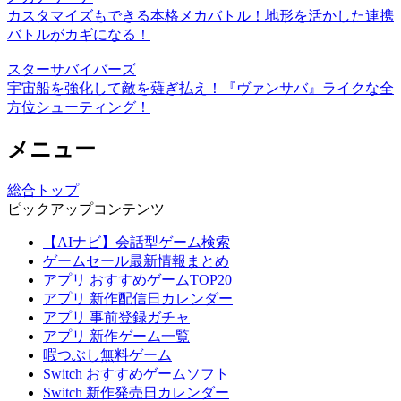
カスタマイズもできる本格メカバトル！地形を活かした連携
バトルがカギになる！
スターサバイバーズ
宇宙船を強化して敵を薙ぎ払え！『ヴァンサバ』ライクな全
方位シューティング！
メニュー
総合トップ
ピックアップコンテンツ
【AIナビ】会話型ゲーム検索
ゲームセール最新情報まとめ
アプリ おすすめゲームTOP20
アプリ 新作配信日カレンダー
アプリ 事前登録ガチャ
アプリ 新作ゲーム一覧
暇つぶし無料ゲーム
Switch おすすめゲームソフト
Switch 新作発売日カレンダー