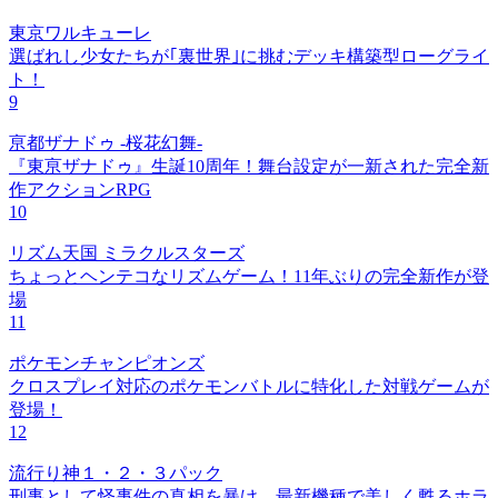
東京ワルキューレ
選ばれし少女たちが｢裏世界｣に挑むデッキ構築型ローグライ
ト！
9
亰都ザナドゥ -桜花幻舞-
『東亰ザナドゥ』生誕10周年！舞台設定が一新された完全新
作アクションRPG
10
リズム天国 ミラクルスターズ
ちょっとヘンテコなリズムゲーム！11年ぶりの完全新作が登
場
11
ポケモンチャンピオンズ
クロスプレイ対応のポケモンバトルに特化した対戦ゲームが
登場！
12
流行り神１・２・３パック
刑事として怪事件の真相を暴け、最新機種で美しく甦るホラ