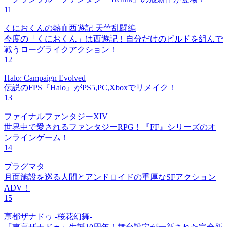
11
くにおくんの熱血西遊記 天竺乱闘編
今度の「くにおくん」は西遊記！自分だけのビルドを組んで
戦うローグライクアクション！
12
Halo: Campaign Evolved
伝説のFPS『Halo』がPS5,PC,Xboxでリメイク！
13
ファイナルファンタジーXIV
世界中で愛されるファンタジーRPG！『FF』シリーズのオ
ンラインゲーム！
14
プラグマタ
月面施設を巡る人間とアンドロイドの重厚なSFアクション
ADV！
15
亰都ザナドゥ -桜花幻舞-