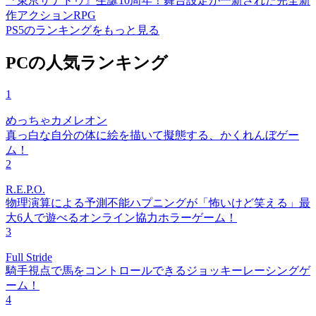
『東亰ザナドゥ』生誕10周年！舞台設定が一新された完全新
作アクションRPG
PS5のランキングをもっと見る
PCの人気ランキング
1
めっちゃカメレオン
真っ白な自分の体に絵を描いて擬態する、かくれんぼゲー
ム！
2
R.E.P.O.
物理演算による予測不能ハプニングが「怖いけど笑える」最
大6人で遊べるオンライン協力ホラーゲーム！
3
Full Stride
騎手視点で馬をコントロールできるジョッキーレーシングゲ
ーム！
4