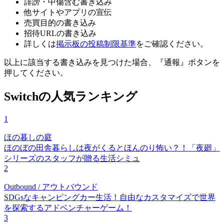
誹謗・中傷含む書き込み
他サイトやアプリの宣伝
売買目的の書き込み
招待URLの書き込み
詳しくは
掲示板の投稿制限基準
をご確認ください。
以上に該当する書き込みを見つけた場合、
『通報』ボタンを
押してください。
Switchの人気ランキング
1
ほの暮しの庭
ほのぼの田舎暮らしは夜がくるとほんのり怖い？！「夜廻」
シリーズのスタッフが贈る生活シミュ
2
Outbound / アウトバウンド
SDGsなキャンピングカー生活！自由なカスタマイズで世界
を探索するアドベンチャーゲーム！
3