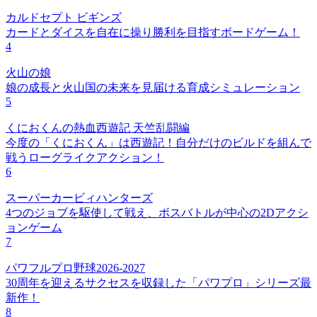
カルドセプト ビギンズ
カードとダイスを自在に操り勝利を目指すボードゲーム！
4
火山の娘
娘の成長と火山国の未来を見届ける育成シミュレーション
5
くにおくんの熱血西遊記 天竺乱闘編
今度の「くにおくん」は西遊記！自分だけのビルドを組んで
戦うローグライクアクション！
6
スーパーカービィハンターズ
4つのジョブを駆使して戦え、ボスバトルが中心の2Dアクシ
ョンゲーム
7
パワフルプロ野球2026-2027
30周年を迎えるサクセスを収録した「パワプロ」シリーズ最
新作！
8