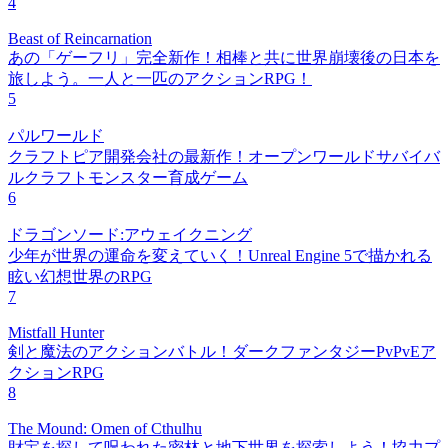
4
Beast of Reincarnation
あの「ゲーフリ」完全新作！相棒と共に世界崩壊後の日本を
旅しよう。一人と一匹のアクションRPG！
5
パルワールド
クラフトピア開発会社の最新作！オープンワールドサバイバ
ルクラフトモンスター育成ゲーム
6
ドラゴンソード:アウェイクニング
少年が世界の運命を変えていく！Unreal Engine 5で描かれる
眩い幻想世界のRPG
7
Mistfall Hunter
剣と魔法のアクションバトル！ダークファンタジーPvPvEア
クションRPG
8
The Mound: Omen of Cthulhu
財宝を探して呪われた密林と地下世界を探索しよう！協力プ