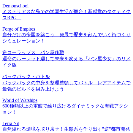
Demonschool
ミステリアスな島での学園生活が舞台！新感覚のタクティク
スRPG！
Forge of Empires
自分だけの帝国を築こう！発展で歴史を刻んでいく街づくり
シミュレーション！
逆コーラップス：パン屋作戦
運命のルーレット廻して未来を変える『パン屋少女』のリメ
イク版！
バックパック・バトル
バックパックの中身を整理整頓してバトル！レアアイテムで
最強のビルドを組み上げよう
World of Warships
600種類以上の軍艦で繰り広げるダイナミックな海戦アクシ
ョン！
Terra Nil
自然溢れる環境を取り戻せ！生態系を作り出す"逆"都市開発