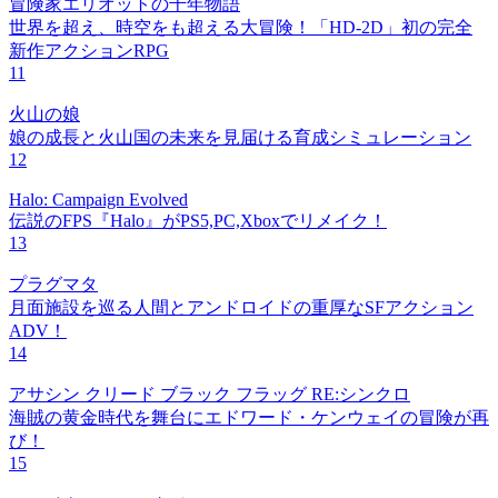
冒険家エリオットの千年物語
世界を超え、時空をも超える大冒険！「HD-2D」初の完全
新作アクションRPG
11
火山の娘
娘の成長と火山国の未来を見届ける育成シミュレーション
12
Halo: Campaign Evolved
伝説のFPS『Halo』がPS5,PC,Xboxでリメイク！
13
プラグマタ
月面施設を巡る人間とアンドロイドの重厚なSFアクション
ADV！
14
アサシン クリード ブラック フラッグ RE:シンクロ
海賊の黄金時代を舞台にエドワード・ケンウェイの冒険が再
び！
15