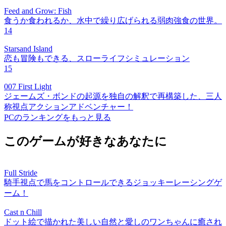
Feed and Grow: Fish
食うか食われるか、水中で繰り広げられる弱肉強食の世界。
14
Starsand Island
恋も冒険もできる、スローライフシミュレーション
15
007 First Light
ジェームズ・ボンドの起源を独自の解釈で再構築した、三人
称視点アクションアドベンチャー！
PCのランキングをもっと見る
このゲームが好きなあなたに
Full Stride
騎手視点で馬をコントロールできるジョッキーレーシングゲ
ーム！
Cast n Chill
ドット絵で描かれた美しい自然と愛しのワンちゃんに癒され