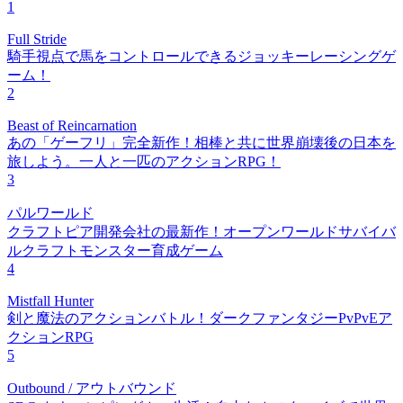
1
Full Stride
騎手視点で馬をコントロールできるジョッキーレーシングゲ
ーム！
2
Beast of Reincarnation
あの「ゲーフリ」完全新作！相棒と共に世界崩壊後の日本を
旅しよう。一人と一匹のアクションRPG！
3
パルワールド
クラフトピア開発会社の最新作！オープンワールドサバイバ
ルクラフトモンスター育成ゲーム
4
Mistfall Hunter
剣と魔法のアクションバトル！ダークファンタジーPvPvEア
クションRPG
5
Outbound / アウトバウンド