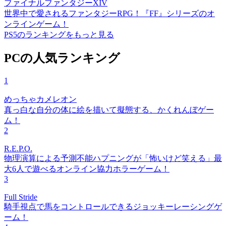
ファイナルファンタジーXIV
世界中で愛されるファンタジーRPG！『FF』シリーズのオ
ンラインゲーム！
PS5のランキングをもっと見る
PCの人気ランキング
1
めっちゃカメレオン
真っ白な自分の体に絵を描いて擬態する、かくれんぼゲー
ム！
2
R.E.P.O.
物理演算による予測不能ハプニングが「怖いけど笑える」最
大6人で遊べるオンライン協力ホラーゲーム！
3
Full Stride
騎手視点で馬をコントロールできるジョッキーレーシングゲ
ーム！