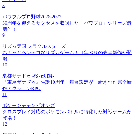
8
パワフルプロ野球2026-2027
30周年を迎えるサクセスを収録した「パワプロ」シリーズ最
新作！
9
リズム天国 ミラクルスターズ
ちょっとヘンテコなリズムゲーム！11年ぶりの完全新作が登
場
10
亰都ザナドゥ -桜花幻舞-
『東亰ザナドゥ』生誕10周年！舞台設定が一新された完全新
作アクションRPG
11
ポケモンチャンピオンズ
クロスプレイ対応のポケモンバトルに特化した対戦ゲームが
登場！
12