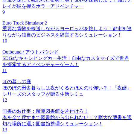
レイが鍵を握るホラーアドベンチャー
9
Euro Truck Simulator 2
重要な貨物を輸送しながらヨーロッパを旅しよう！都市を巡
りながら独自のビジネスを経営するシミュレーション！
10
Outbound / アウトバウンド
SDGsなキャンピングカー生活！自由なカスタマイズで世界
を探索するアドベンチャーゲーム！
11
ほの暮しの庭
ほのぼの田舎暮らしは夜がくるとほんのり怖い？！「夜廻」
シリーズのスタッフが贈る生活シミュ
12
司書のお仕事：魔導図書館を片付けろ！
本を全て戻すまで図書館から出られない！？膨大な蔵書を適
切な場所に運ぶ図書館整理シミュレーション！
13