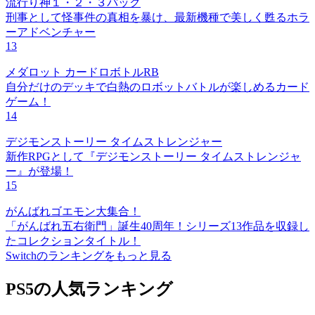
流行り神１・２・３パック
刑事として怪事件の真相を暴け、最新機種で美しく甦るホラ
ーアドベンチャー
13
メダロット カードロボトルRB
自分だけのデッキで白熱のロボットバトルが楽しめるカード
ゲーム！
14
デジモンストーリー タイムストレンジャー
新作RPGとして『デジモンストーリー タイムストレンジャ
ー』が登場！
15
がんばれゴエモン大集合！
「がんばれ五右衛門」誕生40周年！シリーズ13作品を収録し
たコレクションタイトル！
Switchのランキングをもっと見る
PS5の人気ランキング