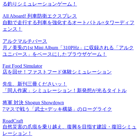
る釣りシミュレーションゲーム！
All Aboard! 列車防衛エクスプレス
自動で走行する列車を強化するオートバトル×タワーディフ
ェンス！
アルクマルチバース
月ノ美兎の1st Mini Album「310PHz」に収録される「アルク
ユニバース」をベースにしたブラウザゲーム！
Fast Food Simulator
店を回せ！ファストフード体験シミュレーション
先生、新刊三冊くださいッ！
「同人作家」シミュレーション！新発想が光るタイトル
将軍 対決 Shogun Showdown
7マスで戦う「武士×デッキ構築」のローグライク
RoadCraft
自然災害の爪痕を乗り越え、復興を目指す建設・復旧シミュ
レーション！