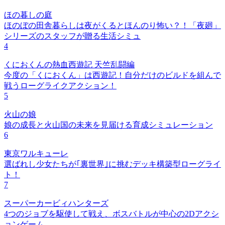
ほの暮しの庭
ほのぼの田舎暮らしは夜がくるとほんのり怖い？！「夜廻」
シリーズのスタッフが贈る生活シミュ
4
くにおくんの熱血西遊記 天竺乱闘編
今度の「くにおくん」は西遊記！自分だけのビルドを組んで
戦うローグライクアクション！
5
火山の娘
娘の成長と火山国の未来を見届ける育成シミュレーション
6
東京ワルキューレ
選ばれし少女たちが｢裏世界｣に挑むデッキ構築型ローグライ
ト！
7
スーパーカービィハンターズ
4つのジョブを駆使して戦え、ボスバトルが中心の2Dアクシ
ョンゲーム