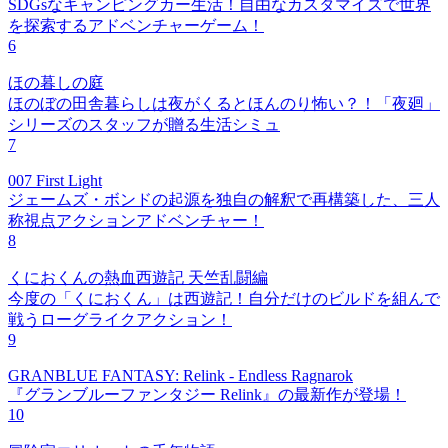
SDGsなキャンピングカー生活！自由なカスタマイズで世界
を探索するアドベンチャーゲーム！
6
ほの暮しの庭
ほのぼの田舎暮らしは夜がくるとほんのり怖い？！「夜廻」
シリーズのスタッフが贈る生活シミュ
7
007 First Light
ジェームズ・ボンドの起源を独自の解釈で再構築した、三人
称視点アクションアドベンチャー！
8
くにおくんの熱血西遊記 天竺乱闘編
今度の「くにおくん」は西遊記！自分だけのビルドを組んで
戦うローグライクアクション！
9
GRANBLUE FANTASY: Relink - Endless Ragnarok
『グランブルーファンタジー Relink』の最新作が登場！
10