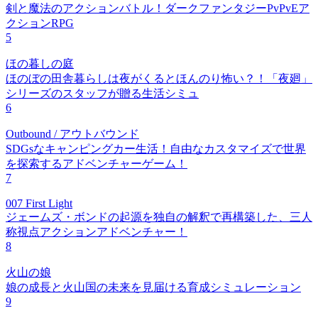
剣と魔法のアクションバトル！ダークファンタジーPvPvEア
クションRPG
5
ほの暮しの庭
ほのぼの田舎暮らしは夜がくるとほんのり怖い？！「夜廻」
シリーズのスタッフが贈る生活シミュ
6
Outbound / アウトバウンド
SDGsなキャンピングカー生活！自由なカスタマイズで世界
を探索するアドベンチャーゲーム！
7
007 First Light
ジェームズ・ボンドの起源を独自の解釈で再構築した、三人
称視点アクションアドベンチャー！
8
火山の娘
娘の成長と火山国の未来を見届ける育成シミュレーション
9