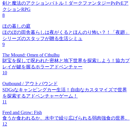
剣と魔法のアクションバトル！ダークファンタジーPvPvEア
クションRPG
8
ほの暮しの庭
ほのぼの田舎暮らしは夜がくるとほんのり怖い？！「夜廻」
シリーズのスタッフが贈る生活シミュ
9
The Mound: Omen of Cthulhu
財宝を探して呪われた密林と地下世界を探索しよう！協力プ
レイが鍵を握るホラーアドベンチャー
10
Outbound / アウトバウンド
SDGsなキャンピングカー生活！自由なカスタマイズで世界
を探索するアドベンチャーゲーム！
11
Feed and Grow: Fish
食うか食われるか、水中で繰り広げられる弱肉強食の世界。
12