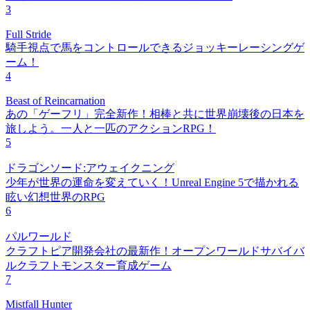
3
Full Stride
騎手視点で馬をコントロールできるジョッキーレーシングゲ
ーム！
4
Beast of Reincarnation
あの「ゲーフリ」完全新作！相棒と共に世界崩壊後の日本を
旅しよう。一人と一匹のアクションRPG！
5
ドラゴンソード:アウェイクニング
少年が世界の運命を変えていく！Unreal Engine 5で描かれる
眩い幻想世界のRPG
6
パルワールド
クラフトピア開発会社の最新作！オープンワールドサバイバ
ルクラフトモンスター育成ゲーム
7
Mistfall Hunter