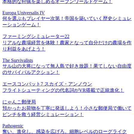
本格的な狩猟を楽しめるオープンワールドゲーム！
Europa Universalis IV
何を選ぶもプレイヤー次第！帝国を築いていく歴史シミュレ
ーションゲーム！
ファーミングシミュレーター22
リアルな農場経営を体験！農家となって自分だけの農場を作
り利益をあげよう！
The Survivalists
サル山の大将になって無人島で好き放題！果てしない自由度
のサバイバルアクション！
エースコンバット7 スカイズ・アンノウン
フライトシューティングの代名詞がVR搭載で正統進化！
にゃんこ郵便局
預かったお荷物を丁寧に発送しよう！小さな郵便局で働いて
ピンチを救う経営シミュレーション！
Pathogenic
奪い、進化し、感染を広げろ。細胞レベルのローグライク