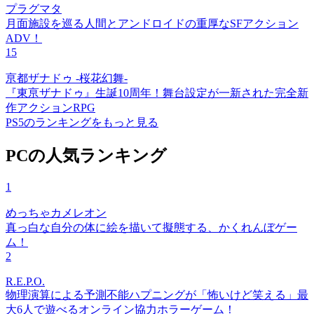
プラグマタ
月面施設を巡る人間とアンドロイドの重厚なSFアクション
ADV！
15
亰都ザナドゥ -桜花幻舞-
『東亰ザナドゥ』生誕10周年！舞台設定が一新された完全新
作アクションRPG
PS5のランキングをもっと見る
PCの人気ランキング
1
めっちゃカメレオン
真っ白な自分の体に絵を描いて擬態する、かくれんぼゲー
ム！
2
R.E.P.O.
物理演算による予測不能ハプニングが「怖いけど笑える」最
大6人で遊べるオンライン協力ホラーゲーム！