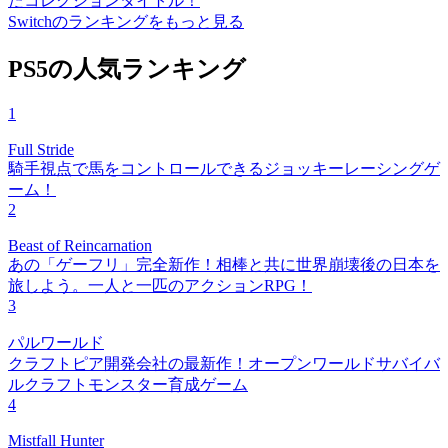
たコレクションタイトル！
Switchのランキングをもっと見る
PS5の人気ランキング
1
Full Stride
騎手視点で馬をコントロールできるジョッキーレーシングゲ
ーム！
2
Beast of Reincarnation
あの「ゲーフリ」完全新作！相棒と共に世界崩壊後の日本を
旅しよう。一人と一匹のアクションRPG！
3
パルワールド
クラフトピア開発会社の最新作！オープンワールドサバイバ
ルクラフトモンスター育成ゲーム
4
Mistfall Hunter