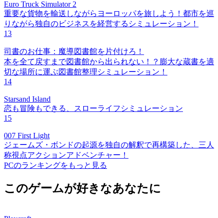
Euro Truck Simulator 2
重要な貨物を輸送しながらヨーロッパを旅しよう！都市を巡
りながら独自のビジネスを経営するシミュレーション！
13
司書のお仕事：魔導図書館を片付けろ！
本を全て戻すまで図書館から出られない！？膨大な蔵書を適
切な場所に運ぶ図書館整理シミュレーション！
14
Starsand Island
恋も冒険もできる、スローライフシミュレーション
15
007 First Light
ジェームズ・ボンドの起源を独自の解釈で再構築した、三人
称視点アクションアドベンチャー！
PCのランキングをもっと見る
このゲームが好きなあなたに