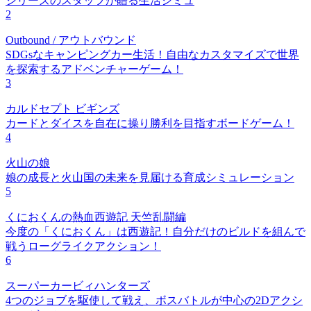
シリーズのスタッフが贈る生活シミュ
2
Outbound / アウトバウンド
SDGsなキャンピングカー生活！自由なカスタマイズで世界
を探索するアドベンチャーゲーム！
3
カルドセプト ビギンズ
カードとダイスを自在に操り勝利を目指すボードゲーム！
4
火山の娘
娘の成長と火山国の未来を見届ける育成シミュレーション
5
くにおくんの熱血西遊記 天竺乱闘編
今度の「くにおくん」は西遊記！自分だけのビルドを組んで
戦うローグライクアクション！
6
スーパーカービィハンターズ
4つのジョブを駆使して戦え、ボスバトルが中心の2Dアクシ