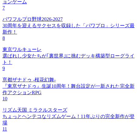
ョンゲーム
7
パワフルプロ野球2026-2027
30周年を迎えるサクセスを収録した「パワプロ」シリーズ最
新作！
8
東京ワルキューレ
選ばれし少女たちが｢裏世界｣に挑むデッキ構築型ローグライ
ト！
9
亰都ザナドゥ -桜花幻舞-
『東亰ザナドゥ』生誕10周年！舞台設定が一新された完全新
作アクションRPG
10
リズム天国 ミラクルスターズ
ちょっとヘンテコなリズムゲーム！11年ぶりの完全新作が登
場
11