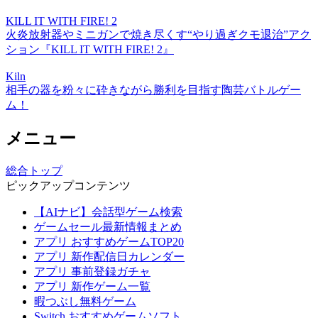
KILL IT WITH FIRE! 2
火炎放射器やミニガンで焼き尽くす“やり過ぎクモ退治”アク
ション『KILL IT WITH FIRE! 2』
Kiln
相手の器を粉々に砕きながら勝利を目指す陶芸バトルゲー
ム！
メニュー
総合トップ
ピックアップコンテンツ
【AIナビ】会話型ゲーム検索
ゲームセール最新情報まとめ
アプリ おすすめゲームTOP20
アプリ 新作配信日カレンダー
アプリ 事前登録ガチャ
アプリ 新作ゲーム一覧
暇つぶし無料ゲーム
Switch おすすめゲームソフト