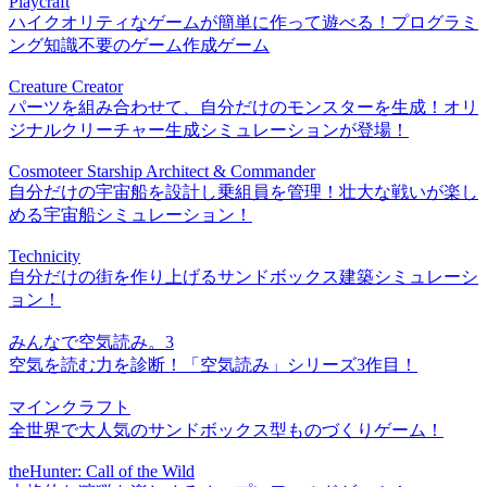
Playcraft
ハイクオリティなゲームが簡単に作って遊べる！プログラミ
ング知識不要のゲーム作成ゲーム
Creature Creator
パーツを組み合わせて、自分だけのモンスターを生成！オリ
ジナルクリーチャー生成シミュレーションが登場！
Cosmoteer Starship Architect & Commander
自分だけの宇宙船を設計し乗組員を管理！壮大な戦いが楽し
める宇宙船シミュレーション！
Technicity
自分だけの街を作り上げるサンドボックス建築シミュレーシ
ョン！
みんなで空気読み。3
空気を読む力を診断！「空気読み」シリーズ3作目！
マインクラフト
全世界で大人気のサンドボックス型ものづくりゲーム！
theHunter: Call of the Wild