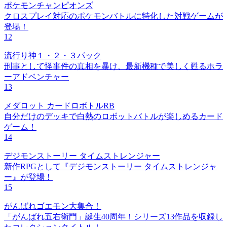
ポケモンチャンピオンズ
クロスプレイ対応のポケモンバトルに特化した対戦ゲームが
登場！
12
流行り神１・２・３パック
刑事として怪事件の真相を暴け、最新機種で美しく甦るホラ
ーアドベンチャー
13
メダロット カードロボトルRB
自分だけのデッキで白熱のロボットバトルが楽しめるカード
ゲーム！
14
デジモンストーリー タイムストレンジャー
新作RPGとして『デジモンストーリー タイムストレンジャ
ー』が登場！
15
がんばれゴエモン大集合！
「がんばれ五右衛門」誕生40周年！シリーズ13作品を収録し