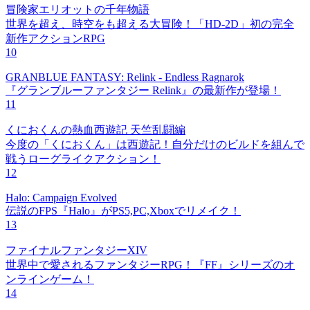
冒険家エリオットの千年物語
世界を超え、時空をも超える大冒険！「HD-2D」初の完全
新作アクションRPG
10
GRANBLUE FANTASY: Relink - Endless Ragnarok
『グランブルーファンタジー Relink』の最新作が登場！
11
くにおくんの熱血西遊記 天竺乱闘編
今度の「くにおくん」は西遊記！自分だけのビルドを組んで
戦うローグライクアクション！
12
Halo: Campaign Evolved
伝説のFPS『Halo』がPS5,PC,Xboxでリメイク！
13
ファイナルファンタジーXIV
世界中で愛されるファンタジーRPG！『FF』シリーズのオ
ンラインゲーム！
14