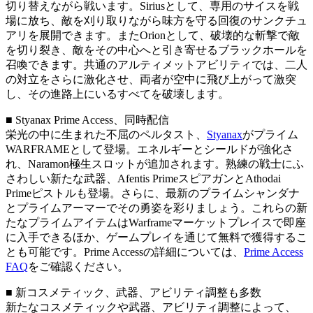
切り替えながら戦います。Siriusとして、専用のサイスを戦
場に放ち、敵を刈り取りながら味方を守る回復のサンクチュ
アリを展開できます。またOrionとして、破壊的な斬撃で敵
を切り裂き、敵をその中心へと引き寄せるブラックホールを
召喚できます。共通のアルティメットアビリティでは、二人
の対立をさらに激化させ、両者が空中に飛び上がって激突
し、その進路上にいるすべてを破壊します。
■ Styanax Prime Access、同時配信
栄光の中に生まれた不屈のペルタスト、
Styanax
がプライム
WARFRAMEとして登場。エネルギーとシールドが強化さ
れ、Naramon極生スロットが追加されます。熟練の戦士にふ
さわしい新たな武器、Afentis PrimeスピアガンとAthodai
Primeピストルも登場。さらに、最新のプライムシャンダナ
とプライムアーマーでその勇姿を彩りましょう。これらの新
たなプライムアイテムはWarframeマーケットプレイスで即座
に入手できるほか、ゲームプレイを通じて無料で獲得するこ
とも可能です。Prime Accessの詳細については、
Prime Access
FAQ
をご確認ください。
■ 新コスメティック、武器、アビリティ調整も多数
新たなコスメティックや武器、アビリティ調整によって、