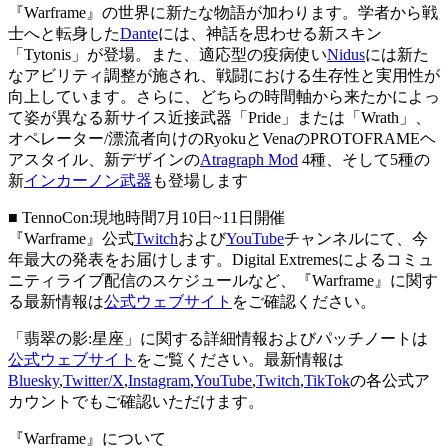
『Warframe』の世界に新たな物語が加わります。学者から戦
士へと転身した
Dante
には、神話を思わせる新スキン
「Tytonis」が登場。また、適応型の疫病使い
Nidus
には新た
なアビリティ調整が施され、戦闘における生存性と実用性が
向上しています。さらに、どちらの時間軸から来たかによっ
て姿が異なる新サイス近接武器「Pride」または「Wrath」、
オペレーター/漂流者向けのRyokuとVenaのPROTOFRAMEヘ
アスタイル、新デザインの
Atragraph Mod
4種、そして5種の
新
インカーノン武器
も登場します
■ TennoCon:現地時間7月10日~11日開催
『Warframe』公式
Twitch
および
YouTube
チャンネルにて、今
年最大の発表をお届けします。Digital Extremesによるコミュ
ニティライブ配信のスケジュールなど、『Warframe』に関す
る最新情報は
公式ウェブサイト
をご確認ください。
「翡翠の影:星座」に関する詳細情報およびパッチノートは
公式ウェブサイト
をご覧ください。最新情報は
Bluesky
,
Twitter/X
,
Instagram
,
YouTube
,
Twitch
,
TikTok
の各公式ア
カウントでもご確認いただけます。
『Warframe』について