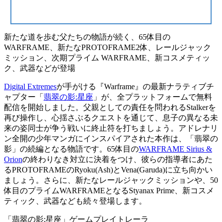
新たな道を歩む父たちの物語が続く、65体目の
WARFRAME、新たなPROTOFRAME2体、レールジャック
ミッション、次期プライム WARFRAME、新コスメティッ
ク、武器などが登場
Digital Extremes
が手がける『Warframe』の最新ナラティブチ
ャプター「
翡翠の影:星座
」が、全プラットフォームで無料
配信を開始しました。父親としての責任を問われるStalkerを
再び操作し、心揺さぶるクエストを通じて、息子の異なる未
来の姿同士が争う戦いに終止符を打ちましょう。アドレナリ
ン全開の少年マンガにインスパイアされた本作は、「翡翠の
影」の続編となる物語です。65体目の
WARFRAME Sirius &
Orion
の終わりなき対立に決着をつけ、彼らの指導者にあた
るPROTOFRAMEのRyoku(Ash)とVena(Garuda)に立ち向かい
ましょう。さらに、新たなレールジャックミッションや、50
体目のプライムWARFRAMEとなるStyanax Prime、新コスメ
ティック、武器なども続々登場します。
「翡翠の影:星座」ゲームプレイトレーラ