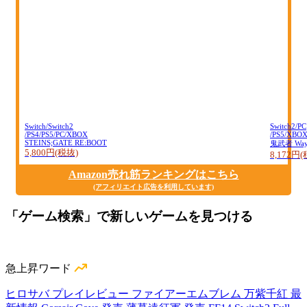
Switch/Switch2
Switch2/PC
/PS4/PS5/PC/XBOX
/PS5/XBO
STEINS;GATE RE:BOOT
鬼武者 Way o
5,800円(税抜)
8,172円
Amazon売れ筋ランキングはこちら
(アフィリエイト広告を利用しています)
「ゲーム検索」で新しいゲームを見つける
急上昇ワード
ヒロサバ プレイレビュー
ファイアーエムブレム 万紫千紅 最