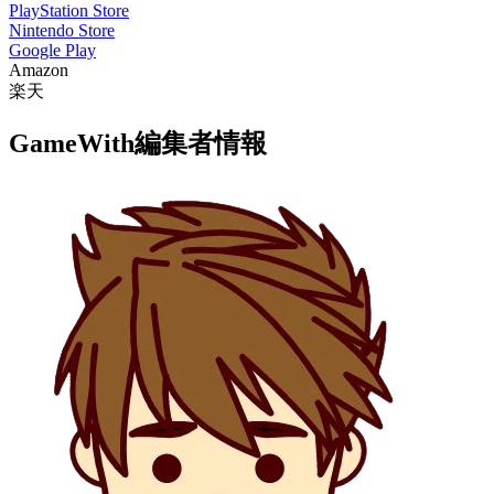
PlayStation Store
Nintendo Store
Google Play
Amazon
楽天
GameWith編集者情報