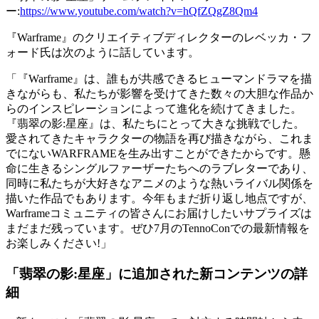
ー:
https://www.youtube.com/watch?v=hQfZQgZ8Qm4
『Warframe』のクリエイティブディレクターのレベッカ・フ
ォード氏は次のように話しています。
「『Warframe』は、誰もが共感できるヒューマンドラマを描
きながらも、私たちが影響を受けてきた数々の大胆な作品か
らのインスピレーションによって進化を続けてきました。
『翡翠の影:星座』は、私たちにとって大きな挑戦でした。
愛されてきたキャラクターの物語を再び描きながら、これま
でにないWARFRAMEを生み出すことができたからです。懸
命に生きるシングルファーザーたちへのラブレターであり、
同時に私たちが大好きなアニメのような熱いライバル関係を
描いた作品でもあります。今年もまだ折り返し地点ですが、
Warframeコミュニティの皆さんにお届けしたいサプライズは
まだまだ残っています。ぜひ7月のTennoConでの最新情報を
お楽しみください!」
「翡翠の影:星座」に追加された新コンテンツの詳
細