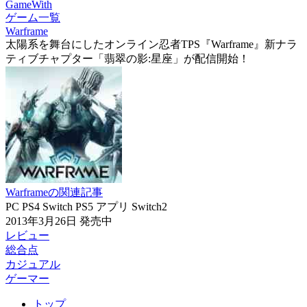
GameWith
ゲーム一覧
Warframe
太陽系を舞台にしたオンライン忍者TPS『Warframe』新ナラ
ティブチャプター「翡翠の影:星座」が配信開始！
Warframeの関連記事
PC
PS4
Switch
PS5
アプリ
Switch2
2013年3月26日
発売中
レビュー
総合点
カジュアル
ゲーマー
トップ