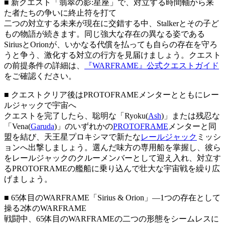
■ 新クエスト「翡翠の影:星座」で、対立する時間軸から来
た者たちの争いに終止符を打て
二つの対立する未来が現在に交錯する中、Stalkerとその子ど
もの物語が続きます。同じ強大な存在の異なる姿である
SiriusとOrionが、いかなる代償を払っても自らの存在を守ろ
うと争う、激化する対立の行方を見届けましょう。クエスト
の前提条件の詳細は、
『WARFRAME』公式クエストガイド
をご確認ください。
■ クエストクリア後はPROTOFRAMEメンターとともにレー
ルジャックで宇宙へ
クエストを完了したら、聡明な「Ryoku(
Ash
)」または残忍な
「Vena(
Garuda
)」のいずれかの
PROTOFRAME
メンターと同
盟を結び、天王星プロキシマで新たな
レールジャック
ミッシ
ョンへ出撃しましょう。選んだ味方の専用船を掌握し、彼ら
をレールジャックのクルーメンバーとして迎え入れ、対立す
るPROTOFRAMEの艦船に乗り込んで壮大な宇宙戦を繰り広
げましょう。
■ 65体目のWARFRAME「Sirius & Orion」―1つの存在として
操る2体のWARFRAME
戦闘中、65体目のWARFRAMEの二つの形態をシームレスに