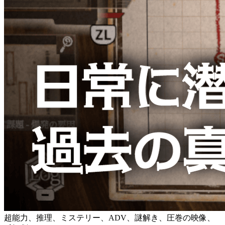
超能力、推理、ミステリー、ADV、謎解き、圧巻の映像、