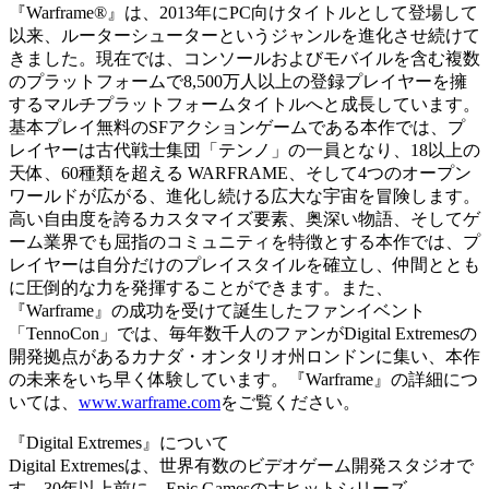
『Warframe®』は、2013年にPC向けタイトルとして登場して
以来、ルーターシューターというジャンルを進化させ続けて
きました。現在では、コンソールおよびモバイルを含む複数
のプラットフォームで8,500万人以上の登録プレイヤーを擁
するマルチプラットフォームタイトルへと成長しています。
基本プレイ無料のSFアクションゲームである本作では、プ
レイヤーは古代戦士集団「テンノ」の一員となり、18以上の
天体、60種類を超える WARFRAME、そして4つのオープン
ワールドが広がる、進化し続ける広大な宇宙を冒険します。
高い自由度を誇るカスタマイズ要素、奥深い物語、そしてゲ
ーム業界でも屈指のコミュニティを特徴とする本作では、プ
レイヤーは自分だけのプレイスタイルを確立し、仲間ととも
に圧倒的な力を発揮することができます。また、
『Warframe』の成功を受けて誕生したファンイベント
「TennoCon」では、毎年数千人のファンがDigital Extremesの
開発拠点があるカナダ・オンタリオ州ロンドンに集い、本作
の未来をいち早く体験しています。『Warframe』の詳細につ
いては、
www.warframe.com
をご覧ください。
『Digital Extremes』について
Digital Extremesは、世界有数のビデオゲーム開発スタジオで
す。30年以上前に、Epic Gamesの大ヒットシリーズ