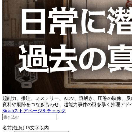
超能力、推理、ミステリー、ADV、謎解き、圧巻の映像、反
資料や痕跡をつなぎ合わせ、超能力事件の謎を暴く推理アド
Steamストアページをチェック
名前(任意)
15文字以内