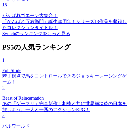
15
がんばれゴエモン大集合！
「がんばれ五右衛門」誕生40周年！シリーズ13作品を収録し
たコレクションタイトル！
Switchのランキングをもっと見る
PS5の人気ランキング
1
Full Stride
騎手視点で馬をコントロールできるジョッキーレーシングゲ
ーム！
2
Beast of Reincarnation
あの「ゲーフリ」完全新作！相棒と共に世界崩壊後の日本を
旅しよう。一人と一匹のアクションRPG！
3
パルワールド