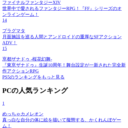
ファイナルファンタジーXIV
世界中で愛されるファンタジーRPG！『FF』シリーズのオ
ンラインゲーム！
14
プラグマタ
月面施設を巡る人間とアンドロイドの重厚なSFアクション
ADV！
15
亰都ザナドゥ -桜花幻舞-
『東亰ザナドゥ』生誕10周年！舞台設定が一新された完全新
作アクションRPG
PS5のランキングをもっと見る
PCの人気ランキング
1
めっちゃカメレオン
真っ白な自分の体に絵を描いて擬態する、かくれんぼゲー
ム！