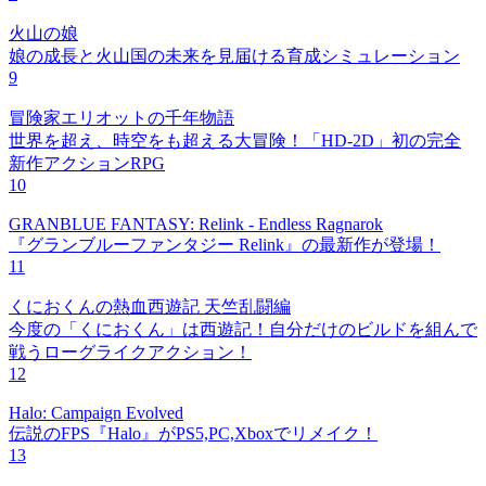
火山の娘
娘の成長と火山国の未来を見届ける育成シミュレーション
9
冒険家エリオットの千年物語
世界を超え、時空をも超える大冒険！「HD-2D」初の完全
新作アクションRPG
10
GRANBLUE FANTASY: Relink - Endless Ragnarok
『グランブルーファンタジー Relink』の最新作が登場！
11
くにおくんの熱血西遊記 天竺乱闘編
今度の「くにおくん」は西遊記！自分だけのビルドを組んで
戦うローグライクアクション！
12
Halo: Campaign Evolved
伝説のFPS『Halo』がPS5,PC,Xboxでリメイク！
13