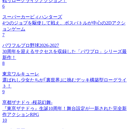
戦うローグライクアクション！
6
スーパーカービィハンターズ
4つのジョブを駆使して戦え、ボスバトルが中心の2Dアクシ
ョンゲーム
7
パワフルプロ野球2026-2027
30周年を迎えるサクセスを収録した「パワプロ」シリーズ最
新作！
8
東京ワルキューレ
選ばれし少女たちが｢裏世界｣に挑むデッキ構築型ローグライ
ト！
9
亰都ザナドゥ -桜花幻舞-
『東亰ザナドゥ』生誕10周年！舞台設定が一新された完全新
作アクションRPG
10