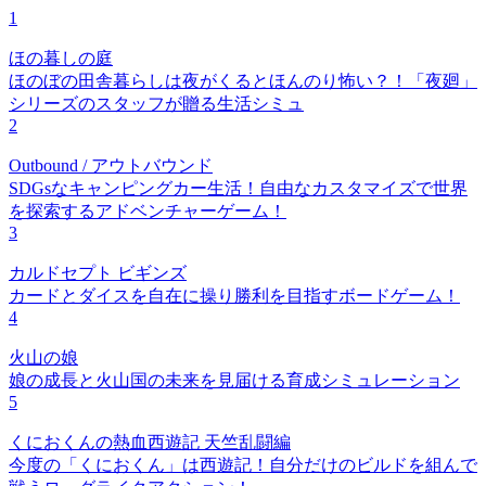
1
ほの暮しの庭
ほのぼの田舎暮らしは夜がくるとほんのり怖い？！「夜廻」
シリーズのスタッフが贈る生活シミュ
2
Outbound / アウトバウンド
SDGsなキャンピングカー生活！自由なカスタマイズで世界
を探索するアドベンチャーゲーム！
3
カルドセプト ビギンズ
カードとダイスを自在に操り勝利を目指すボードゲーム！
4
火山の娘
娘の成長と火山国の未来を見届ける育成シミュレーション
5
くにおくんの熱血西遊記 天竺乱闘編
今度の「くにおくん」は西遊記！自分だけのビルドを組んで