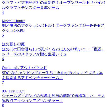
クラフトピア開発会社の最新作！オープンワールドサバイバ
ルクラフトモンスター育成ゲーム
4
Mistfall Hunter
剣と魔法のアクションバトル！ダークファンタジーPvPvEア
クションRPG
5
ほの暮しの庭
ほのぼの田舎暮らしは夜がくるとほんのり怖い？！「夜廻」
シリーズのスタッフが贈る生活シミュ
6
Outbound / アウトバウンド
SDGsなキャンピングカー生活！自由なカスタマイズで世界
を探索するアドベンチャーゲーム！
7
007 First Light
ジェームズ・ボンドの起源を独自の解釈で再構築した、三人
称視点アクションアドベンチャー！
8