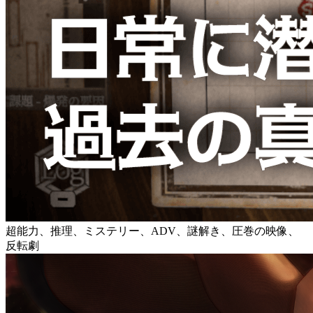
超能力、推理、ミステリー、ADV、謎解き、圧巻の映像、
反転劇