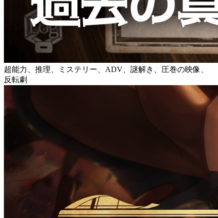
超能力、推理、ミステリー、ADV、謎解き、圧巻の映像、
反転劇