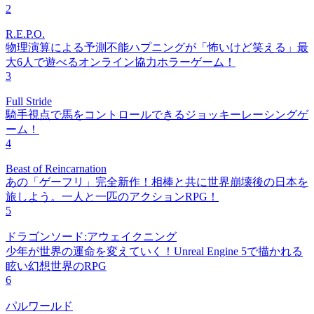
2
R.E.P.O.
物理演算による予測不能ハプニングが「怖いけど笑える」最
大6人で遊べるオンライン協力ホラーゲーム！
3
Full Stride
騎手視点で馬をコントロールできるジョッキーレーシングゲ
ーム！
4
Beast of Reincarnation
あの「ゲーフリ」完全新作！相棒と共に世界崩壊後の日本を
旅しよう。一人と一匹のアクションRPG！
5
ドラゴンソード:アウェイクニング
少年が世界の運命を変えていく！Unreal Engine 5で描かれる
眩い幻想世界のRPG
6
パルワールド