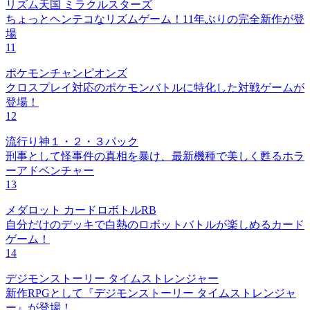
リズム天国 ミラクルスターズ
ちょっとヘンテコなリズムゲーム！11年ぶりの完全新作が登
場
11
ポケモンチャンピオンズ
クロスプレイ対応のポケモンバトルに特化した対戦ゲームが
登場！
12
流行り神１・２・３パック
刑事として怪事件の真相を暴け、最新機種で美しく甦るホラ
ーアドベンチャー
13
メダロット カードロボトルRB
自分だけのデッキで白熱のロボットバトルが楽しめるカード
ゲーム！
14
デジモンストーリー タイムストレンジャー
新作RPGとして『デジモンストーリー タイムストレンジャ
ー』が登場！