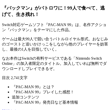
『バックマン』がバトロワに！99人で食べて、逃
げて、生き残れ！
Switch対応ゲームソフト『
PAC-MAN 99
』は、名作アクショ
ン『パックマン』をテーマにした作品。
ゲームは最大99人で競い合う
バトルロイヤル
形式。おなじみ
の
ゴースト
と追いかけっこをしながら他のプレイヤーを妨害
し、
最後の1人
を目指していく。
なお本作はSwitchの有料サービスである「
Nintendo Switch
Online」の加入者限定
のタイトル。加入していれば
無料
でダ
ウンロードしプレイできるぞ。
目次
2,741文字
『PAC-MAN 99』とは？
『PAC-MAN 99』プレイした感想！
追加コンテンツ
『PAC-MAN 99』発売日など基本情報