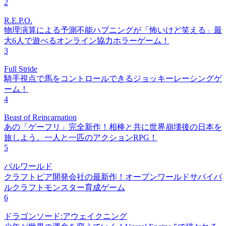
2
R.E.P.O.
物理演算による予測不能ハプニングが「怖いけど笑える」最
大6人で遊べるオンライン協力ホラーゲーム！
3
Full Stride
騎手視点で馬をコントロールできるジョッキーレーシングゲ
ーム！
4
Beast of Reincarnation
あの「ゲーフリ」完全新作！相棒と共に世界崩壊後の日本を
旅しよう。一人と一匹のアクションRPG！
5
パルワールド
クラフトピア開発会社の最新作！オープンワールドサバイバ
ルクラフトモンスター育成ゲーム
6
ドラゴンソード:アウェイクニング