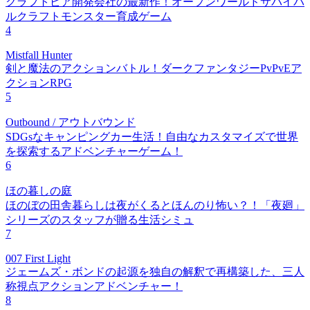
クラフトピア開発会社の最新作！オープンワールドサバイバ
ルクラフトモンスター育成ゲーム
4
Mistfall Hunter
剣と魔法のアクションバトル！ダークファンタジーPvPvEア
クションRPG
5
Outbound / アウトバウンド
SDGsなキャンピングカー生活！自由なカスタマイズで世界
を探索するアドベンチャーゲーム！
6
ほの暮しの庭
ほのぼの田舎暮らしは夜がくるとほんのり怖い？！「夜廻」
シリーズのスタッフが贈る生活シミュ
7
007 First Light
ジェームズ・ボンドの起源を独自の解釈で再構築した、三人
称視点アクションアドベンチャー！
8