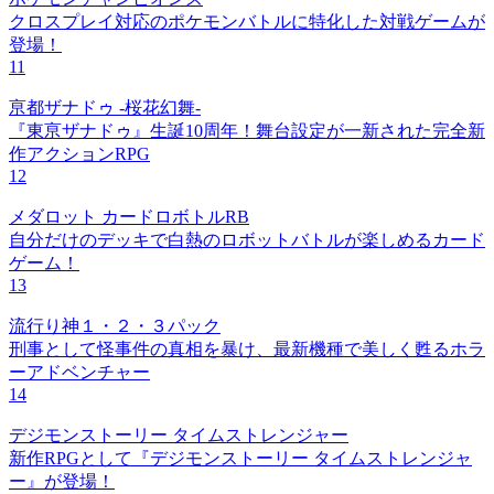
クロスプレイ対応のポケモンバトルに特化した対戦ゲームが
登場！
11
亰都ザナドゥ -桜花幻舞-
『東亰ザナドゥ』生誕10周年！舞台設定が一新された完全新
作アクションRPG
12
メダロット カードロボトルRB
自分だけのデッキで白熱のロボットバトルが楽しめるカード
ゲーム！
13
流行り神１・２・３パック
刑事として怪事件の真相を暴け、最新機種で美しく甦るホラ
ーアドベンチャー
14
デジモンストーリー タイムストレンジャー
新作RPGとして『デジモンストーリー タイムストレンジャ
ー』が登場！