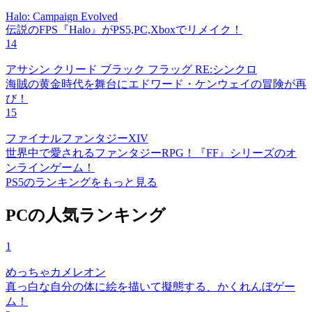
Halo: Campaign Evolved
伝説のFPS『Halo』がPS5,PC,Xboxでリメイク！
14
アサシン クリード ブラック フラッグ RE:シンクロ
海賊の黄金時代を舞台にエドワード・ケンウェイの冒険が再
び！
15
ファイナルファンタジーXIV
世界中で愛されるファンタジーRPG！『FF』シリーズのオ
ンラインゲーム！
PS5のランキングをもっと見る
PCの人気ランキング
1
めっちゃカメレオン
真っ白な自分の体に絵を描いて擬態する、かくれんぼゲー
ム！