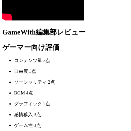
GameWith編集部レビュー
ゲーマー向け評価
コンテンツ量
3点
自由度
3点
ソーシャリティ
2点
BGM
4点
グラフィック
2点
感情移入
3点
ゲーム性
3点