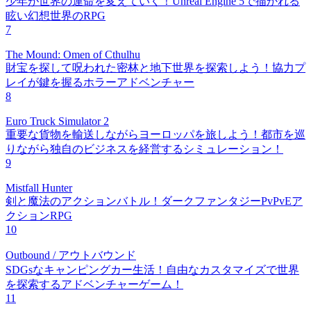
少年が世界の運命を変えていく！Unreal Engine 5で描かれる
眩い幻想世界のRPG
7
The Mound: Omen of Cthulhu
財宝を探して呪われた密林と地下世界を探索しよう！協力プ
レイが鍵を握るホラーアドベンチャー
8
Euro Truck Simulator 2
重要な貨物を輸送しながらヨーロッパを旅しよう！都市を巡
りながら独自のビジネスを経営するシミュレーション！
9
Mistfall Hunter
剣と魔法のアクションバトル！ダークファンタジーPvPvEア
クションRPG
10
Outbound / アウトバウンド
SDGsなキャンピングカー生活！自由なカスタマイズで世界
を探索するアドベンチャーゲーム！
11