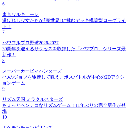
6
東京ワルキューレ
選ばれし少女たちが｢裏世界｣に挑むデッキ構築型ローグライ
ト！
7
パワフルプロ野球2026-2027
30周年を迎えるサクセスを収録した「パワプロ」シリーズ最
新作！
8
スーパーカービィハンターズ
4つのジョブを駆使して戦え、ボスバトルが中心の2Dアクシ
ョンゲーム
9
リズム天国 ミラクルスターズ
ちょっとヘンテコなリズムゲーム！11年ぶりの完全新作が登
場
10
ポケモンチャンピオンズ