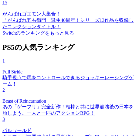
15
がんばれゴエモン大集合！
「がんばれ五右衛門」誕生40周年！シリーズ13作品を収録し
たコレクションタイトル！
Switchのランキングをもっと見る
PS5の人気ランキング
1
Full Stride
騎手視点で馬をコントロールできるジョッキーレーシングゲ
ーム！
2
Beast of Reincarnation
あの「ゲーフリ」完全新作！相棒と共に世界崩壊後の日本を
旅しよう。一人と一匹のアクションRPG！
3
パルワールド