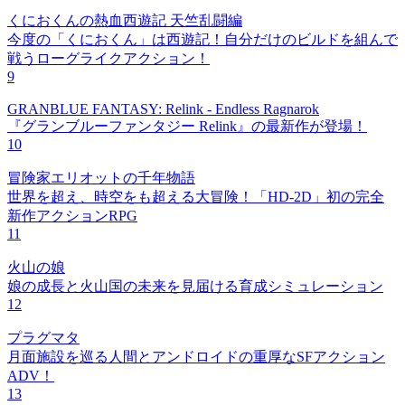
くにおくんの熱血西遊記 天竺乱闘編
今度の「くにおくん」は西遊記！自分だけのビルドを組んで
戦うローグライクアクション！
9
GRANBLUE FANTASY: Relink - Endless Ragnarok
『グランブルーファンタジー Relink』の最新作が登場！
10
冒険家エリオットの千年物語
世界を超え、時空をも超える大冒険！「HD-2D」初の完全
新作アクションRPG
11
火山の娘
娘の成長と火山国の未来を見届ける育成シミュレーション
12
プラグマタ
月面施設を巡る人間とアンドロイドの重厚なSFアクション
ADV！
13