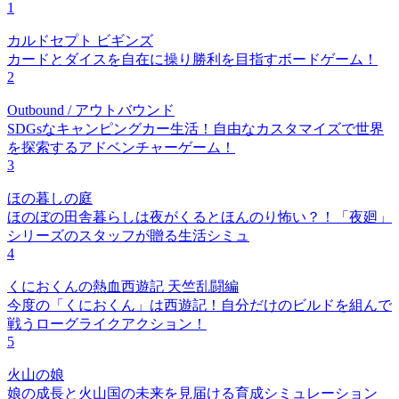
1
カルドセプト ビギンズ
カードとダイスを自在に操り勝利を目指すボードゲーム！
2
Outbound / アウトバウンド
SDGsなキャンピングカー生活！自由なカスタマイズで世界
を探索するアドベンチャーゲーム！
3
ほの暮しの庭
ほのぼの田舎暮らしは夜がくるとほんのり怖い？！「夜廻」
シリーズのスタッフが贈る生活シミュ
4
くにおくんの熱血西遊記 天竺乱闘編
今度の「くにおくん」は西遊記！自分だけのビルドを組んで
戦うローグライクアクション！
5
火山の娘
娘の成長と火山国の未来を見届ける育成シミュレーション