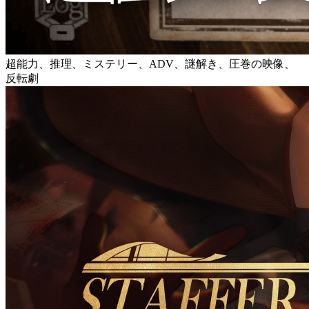
超能力、推理、ミステリー、ADV、謎解き、圧巻の映像、
反転劇