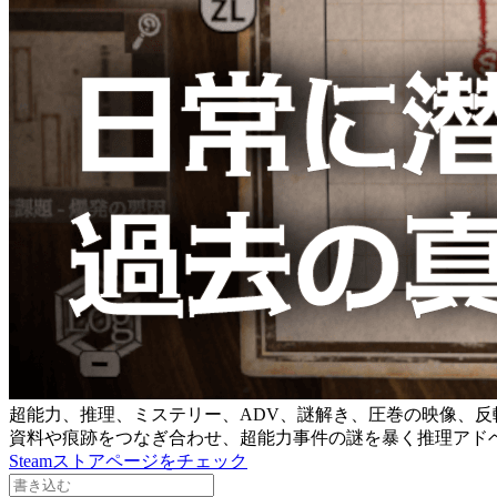
超能力、推理、ミステリー、ADV、謎解き、圧巻の映像、反
資料や痕跡をつなぎ合わせ、超能力事件の謎を暴く推理アド
Steamストアページをチェック