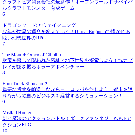
クラフトピア開発会社の最新作！オープンワールドサバイバ
ルクラフトモンスター育成ゲーム
6
ドラゴンソード:アウェイクニング
少年が世界の運命を変えていく！Unreal Engine 5で描かれる
眩い幻想世界のRPG
7
The Mound: Omen of Cthulhu
財宝を探して呪われた密林と地下世界を探索しよう！協力プ
レイが鍵を握るホラーアドベンチャー
8
Euro Truck Simulator 2
重要な貨物を輸送しながらヨーロッパを旅しよう！都市を巡
りながら独自のビジネスを経営するシミュレーション！
9
Mistfall Hunter
剣と魔法のアクションバトル！ダークファンタジーPvPvEア
クションRPG
10