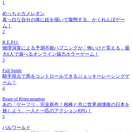
1
めっちゃカメレオン
真っ白な自分の体に絵を描いて擬態する、かくれんぼゲー
ム！
2
R.E.P.O.
物理演算による予測不能ハプニングが「怖いけど笑える」最
大6人で遊べるオンライン協力ホラーゲーム！
3
Full Stride
騎手視点で馬をコントロールできるジョッキーレーシングゲ
ーム！
4
Beast of Reincarnation
あの「ゲーフリ」完全新作！相棒と共に世界崩壊後の日本を
旅しよう。一人と一匹のアクションRPG！
5
パルワールド