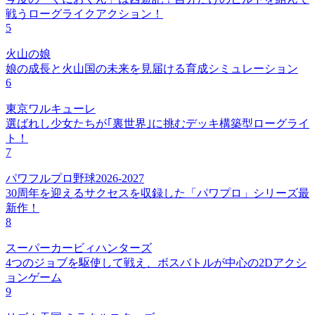
戦うローグライクアクション！
5
火山の娘
娘の成長と火山国の未来を見届ける育成シミュレーション
6
東京ワルキューレ
選ばれし少女たちが｢裏世界｣に挑むデッキ構築型ローグライ
ト！
7
パワフルプロ野球2026-2027
30周年を迎えるサクセスを収録した「パワプロ」シリーズ最
新作！
8
スーパーカービィハンターズ
4つのジョブを駆使して戦え、ボスバトルが中心の2Dアクシ
ョンゲーム
9