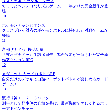
リズム天国 ミラクルスターズ
ちょっとヘンテコなリズムゲーム！11年ぶりの完全新作が登
場
10
ポケモンチャンピオンズ
クロスプレイ対応のポケモンバトルに特化した対戦ゲームが
登場！
11
亰都ザナドゥ -桜花幻舞-
『東亰ザナドゥ』生誕10周年！舞台設定が一新された完全新
作アクションRPG
12
メダロット カードロボトルRB
自分だけのデッキで白熱のロボットバトルが楽しめるカード
ゲーム！
13
流行り神１・２・３パック
刑事として怪事件の真相を暴け、最新機種で美しく甦るホラ
ーアドベンチャー