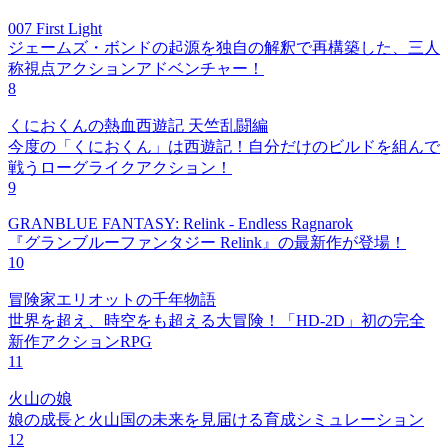
007 First Light
ジェームズ・ボンドの起源を独自の解釈で再構築した、三人
称視点アクションアドベンチャー！
8
くにおくんの熱血西遊記 天竺乱闘編
今度の「くにおくん」は西遊記！自分だけのビルドを組んで
戦うローグライクアクション！
9
GRANBLUE FANTASY: Relink - Endless Ragnarok
『グランブルーファンタジー Relink』の最新作が登場！
10
冒険家エリオットの千年物語
世界を超え、時空をも超える大冒険！「HD-2D」初の完全
新作アクションRPG
11
火山の娘
娘の成長と火山国の未来を見届ける育成シミュレーション
12