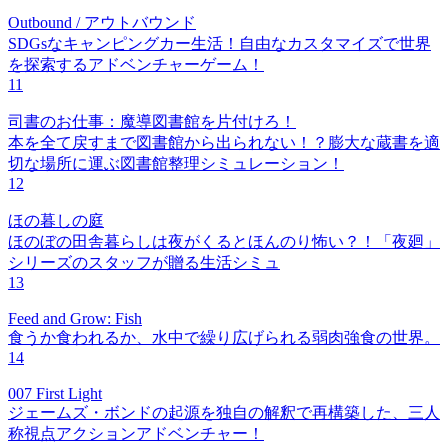
Outbound / アウトバウンド
SDGsなキャンピングカー生活！自由なカスタマイズで世界
を探索するアドベンチャーゲーム！
11
司書のお仕事：魔導図書館を片付けろ！
本を全て戻すまで図書館から出られない！？膨大な蔵書を適
切な場所に運ぶ図書館整理シミュレーション！
12
ほの暮しの庭
ほのぼの田舎暮らしは夜がくるとほんのり怖い？！「夜廻」
シリーズのスタッフが贈る生活シミュ
13
Feed and Grow: Fish
食うか食われるか、水中で繰り広げられる弱肉強食の世界。
14
007 First Light
ジェームズ・ボンドの起源を独自の解釈で再構築した、三人
称視点アクションアドベンチャー！