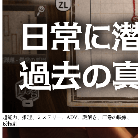
超能力、推理、ミステリー、ADV、謎解き、圧巻の映像、
反転劇