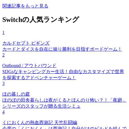
関連記事をもっと見る
Switchの人気ランキング
1
カルドセプト ビギンズ
カードとダイスを自在に操り勝利を目指すボードゲーム！
2
Outbound / アウトバウンド
SDGsなキャンピングカー生活！自由なカスタマイズで世界
を探索するアドベンチャーゲーム！
3
ほの暮しの庭
ほのぼの田舎暮らしは夜がくるとほんのり怖い？！「夜廻」
シリーズのスタッフが贈る生活シミュ
4
くにおくんの熱血西遊記 天竺乱闘編
今度の「くにおくん」は西遊記！自分だけのビルドを組んで