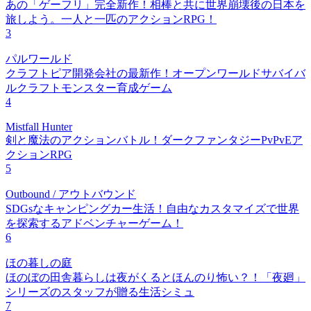
あの「ゲーフリ」完全新作！相棒と共に世界崩壊後の日本を
旅しよう。一人と一匹のアクションRPG！
3
パルワールド
クラフトピア開発会社の最新作！オープンワールドサバイバ
ルクラフトモンスター育成ゲーム
4
Mistfall Hunter
剣と魔法のアクションバトル！ダークファンタジーPvPvEア
クションRPG
5
Outbound / アウトバウンド
SDGsなキャンピングカー生活！自由なカスタマイズで世界
を探索するアドベンチャーゲーム！
6
ほの暮しの庭
ほのぼの田舎暮らしは夜がくるとほんのり怖い？！「夜廻」
シリーズのスタッフが贈る生活シミュ
7