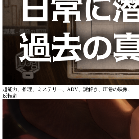
超能力、推理、ミステリー、ADV、謎解き、圧巻の映像、
反転劇