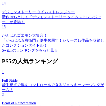
14
デジモンストーリー タイムストレンジャー
新作RPGとして『デジモンストーリー タイムストレンジャ
ー』が登場！
15
がんばれゴエモン大集合！
「がんばれ五右衛門」誕生40周年！シリーズ13作品を収録し
たコレクションタイトル！
Switchのランキングをもっと見る
PS5の人気ランキング
1
Full Stride
騎手視点で馬をコントロールできるジョッキーレーシングゲ
ーム！
2
Beast of Reincarnation