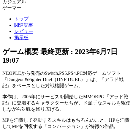
カジュアル
ゲーマー
トップ
関連記事
レビュー
掲示板
ゲーム概要
最終更新 :
2023年6月7日
19:07
NEOPLEから発売のSwitch,PS5,PS4,PC対応ゲームソフト
『Dungeon&Fighter Duel（DNF DUEL）』は、『
アラド戦
記
』をベースとした
対戦格闘
ゲーム。
本作は、2005年にサービスを開始したMMORPG『アラド戦
記』に登場するキャラクターたちが、
ド派手なスキル
を駆使
しながら対戦を繰り広げる。
MPを消費して発動するスキルはもちろんのこと、HPを消費
してMPを回復する「
コンバージョン
」が特徴の作品。