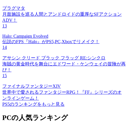
プラグマタ
月面施設を巡る人間とアンドロイドの重厚なSFアクション
ADV！
13
Halo: Campaign Evolved
伝説のFPS『Halo』がPS5,PC,Xboxでリメイク！
14
アサシン クリード ブラック フラッグ RE:シンクロ
海賊の黄金時代を舞台にエドワード・ケンウェイの冒険が再
び！
15
ファイナルファンタジーXIV
世界中で愛されるファンタジーRPG！『FF』シリーズのオ
ンラインゲーム！
PS5のランキングをもっと見る
PCの人気ランキング