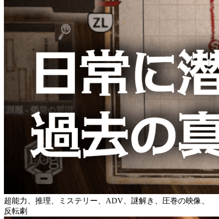
超能力、推理、ミステリー、ADV、謎解き、圧巻の映像、
反転劇