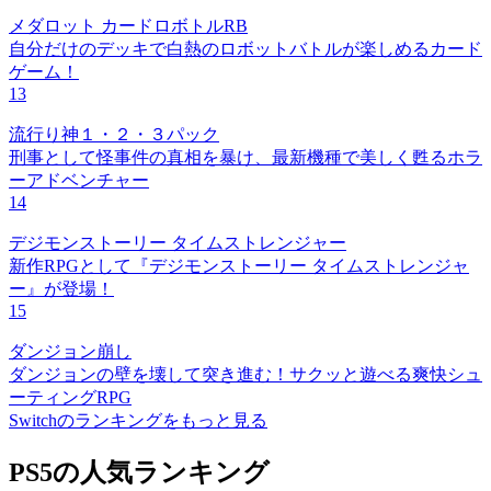
メダロット カードロボトルRB
自分だけのデッキで白熱のロボットバトルが楽しめるカード
ゲーム！
13
流行り神１・２・３パック
刑事として怪事件の真相を暴け、最新機種で美しく甦るホラ
ーアドベンチャー
14
デジモンストーリー タイムストレンジャー
新作RPGとして『デジモンストーリー タイムストレンジャ
ー』が登場！
15
ダンジョン崩し
ダンジョンの壁を壊して突き進む！サクッと遊べる爽快シュ
ーティングRPG
Switchのランキングをもっと見る
PS5の人気ランキング