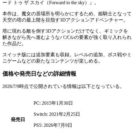
ード トゥ ザ スカイ（Forward to the sky）
』。
本作は、魔女の居場所を明らかにするため、姫騎士となって
天空の塔の最上階を目指す
3Dアクションアドベンチャー
。
塔に現れる敵を倒す
3Dアクション
だけでなく、ギミックを
解きながら先へ進むような
パズルの要素
が強く取り入れられ
た作品だ。
スイッチ版には追加要素
も収録。
レベルの追加、ボス戦やミ
ニゲーム
などの新たなコンテンツが楽しめる。
価格や発売日などの詳細情報
2026/7/9時点で公開されている情報は以下となっている。
PC: 2015年1月30日
Switch: 2021年2月25日
発売日
PS5: 2026年7月9日