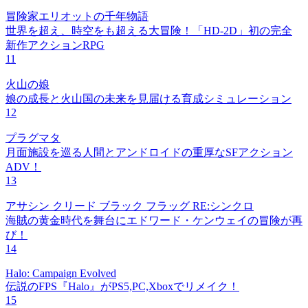
冒険家エリオットの千年物語
世界を超え、時空をも超える大冒険！「HD-2D」初の完全
新作アクションRPG
11
火山の娘
娘の成長と火山国の未来を見届ける育成シミュレーション
12
プラグマタ
月面施設を巡る人間とアンドロイドの重厚なSFアクション
ADV！
13
アサシン クリード ブラック フラッグ RE:シンクロ
海賊の黄金時代を舞台にエドワード・ケンウェイの冒険が再
び！
14
Halo: Campaign Evolved
伝説のFPS『Halo』がPS5,PC,Xboxでリメイク！
15