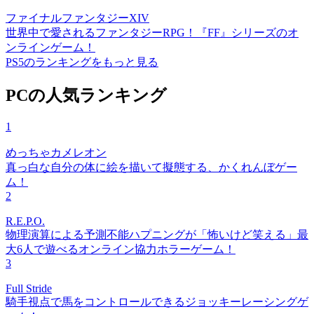
ファイナルファンタジーXIV
世界中で愛されるファンタジーRPG！『FF』シリーズのオ
ンラインゲーム！
PS5のランキングをもっと見る
PCの人気ランキング
1
めっちゃカメレオン
真っ白な自分の体に絵を描いて擬態する、かくれんぼゲー
ム！
2
R.E.P.O.
物理演算による予測不能ハプニングが「怖いけど笑える」最
大6人で遊べるオンライン協力ホラーゲーム！
3
Full Stride
騎手視点で馬をコントロールできるジョッキーレーシングゲ