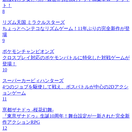
ト！
8
リズム天国 ミラクルスターズ
ちょっとヘンテコなリズムゲーム！11年ぶりの完全新作が登
場
9
ポケモンチャンピオンズ
クロスプレイ対応のポケモンバトルに特化した対戦ゲームが
登場！
10
スーパーカービィハンターズ
4つのジョブを駆使して戦え、ボスバトルが中心の2Dアクシ
ョンゲーム
11
亰都ザナドゥ -桜花幻舞-
『東亰ザナドゥ』生誕10周年！舞台設定が一新された完全新
作アクションRPG
12