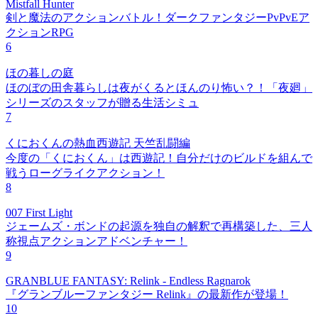
Mistfall Hunter
剣と魔法のアクションバトル！ダークファンタジーPvPvEア
クションRPG
6
ほの暮しの庭
ほのぼの田舎暮らしは夜がくるとほんのり怖い？！「夜廻」
シリーズのスタッフが贈る生活シミュ
7
くにおくんの熱血西遊記 天竺乱闘編
今度の「くにおくん」は西遊記！自分だけのビルドを組んで
戦うローグライクアクション！
8
007 First Light
ジェームズ・ボンドの起源を独自の解釈で再構築した、三人
称視点アクションアドベンチャー！
9
GRANBLUE FANTASY: Relink - Endless Ragnarok
『グランブルーファンタジー Relink』の最新作が登場！
10