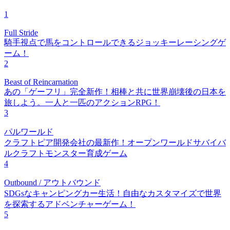
1
Full Stride
騎手視点で馬をコントロールできるジョッキーレーシングゲ
ーム！
2
Beast of Reincarnation
あの「ゲーフリ」完全新作！相棒と共に世界崩壊後の日本を
旅しよう。一人と一匹のアクションRPG！
3
パルワールド
クラフトピア開発会社の最新作！オープンワールドサバイバ
ルクラフトモンスター育成ゲーム
4
Outbound / アウトバウンド
SDGsなキャンピングカー生活！自由なカスタマイズで世界
を探索するアドベンチャーゲーム！
5