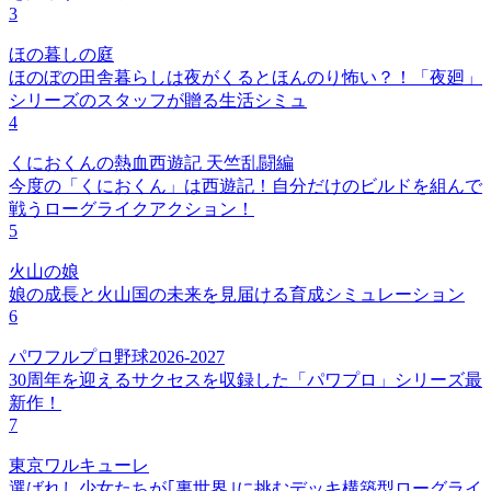
3
ほの暮しの庭
ほのぼの田舎暮らしは夜がくるとほんのり怖い？！「夜廻」
シリーズのスタッフが贈る生活シミュ
4
くにおくんの熱血西遊記 天竺乱闘編
今度の「くにおくん」は西遊記！自分だけのビルドを組んで
戦うローグライクアクション！
5
火山の娘
娘の成長と火山国の未来を見届ける育成シミュレーション
6
パワフルプロ野球2026-2027
30周年を迎えるサクセスを収録した「パワプロ」シリーズ最
新作！
7
東京ワルキューレ
選ばれし少女たちが｢裏世界｣に挑むデッキ構築型ローグライ