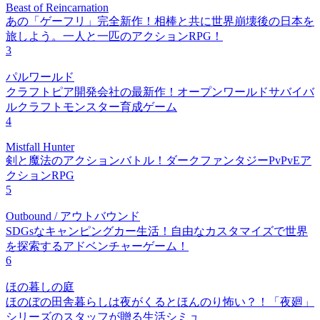
Beast of Reincarnation
あの「ゲーフリ」完全新作！相棒と共に世界崩壊後の日本を
旅しよう。一人と一匹のアクションRPG！
3
パルワールド
クラフトピア開発会社の最新作！オープンワールドサバイバ
ルクラフトモンスター育成ゲーム
4
Mistfall Hunter
剣と魔法のアクションバトル！ダークファンタジーPvPvEア
クションRPG
5
Outbound / アウトバウンド
SDGsなキャンピングカー生活！自由なカスタマイズで世界
を探索するアドベンチャーゲーム！
6
ほの暮しの庭
ほのぼの田舎暮らしは夜がくるとほんのり怖い？！「夜廻」
シリーズのスタッフが贈る生活シミュ