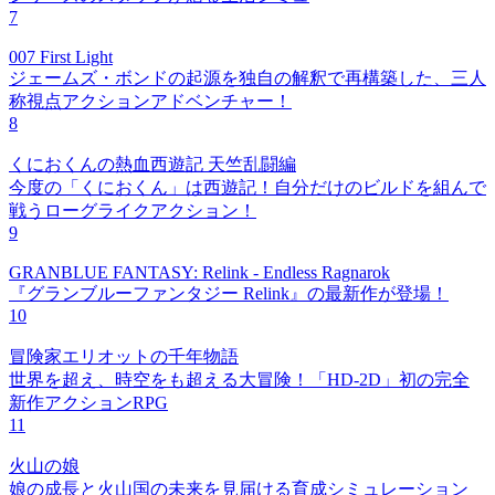
7
007 First Light
ジェームズ・ボンドの起源を独自の解釈で再構築した、三人
称視点アクションアドベンチャー！
8
くにおくんの熱血西遊記 天竺乱闘編
今度の「くにおくん」は西遊記！自分だけのビルドを組んで
戦うローグライクアクション！
9
GRANBLUE FANTASY: Relink - Endless Ragnarok
『グランブルーファンタジー Relink』の最新作が登場！
10
冒険家エリオットの千年物語
世界を超え、時空をも超える大冒険！「HD-2D」初の完全
新作アクションRPG
11
火山の娘
娘の成長と火山国の未来を見届ける育成シミュレーション