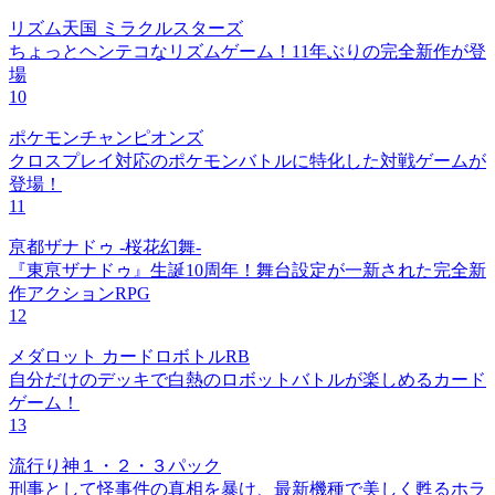
リズム天国 ミラクルスターズ
ちょっとヘンテコなリズムゲーム！11年ぶりの完全新作が登
場
10
ポケモンチャンピオンズ
クロスプレイ対応のポケモンバトルに特化した対戦ゲームが
登場！
11
亰都ザナドゥ -桜花幻舞-
『東亰ザナドゥ』生誕10周年！舞台設定が一新された完全新
作アクションRPG
12
メダロット カードロボトルRB
自分だけのデッキで白熱のロボットバトルが楽しめるカード
ゲーム！
13
流行り神１・２・３パック
刑事として怪事件の真相を暴け、最新機種で美しく甦るホラ