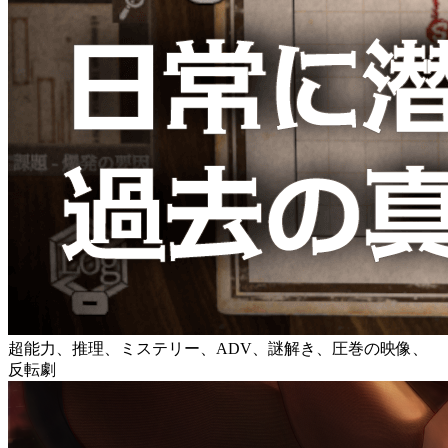
超能力、推理、ミステリー、ADV、謎解き、圧巻の映像、
反転劇