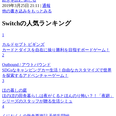
続きを読む
閉じる
2019年3月25日 21:11
|
通報
他の書き込みをもっとみる
Switchの人気ランキング
1
カルドセプト ビギンズ
カードとダイスを自在に操り勝利を目指すボードゲーム！
2
Outbound / アウトバウンド
SDGsなキャンピングカー生活！自由なカスタマイズで世界
を探索するアドベンチャーゲーム！
3
ほの暮しの庭
ほのぼの田舎暮らしは夜がくるとほんのり怖い？！「夜廻」
シリーズのスタッフが贈る生活シミュ
4
くにおくんの熱血西遊記 天竺乱闘編