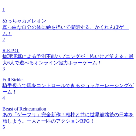
1
めっちゃカメレオン
真っ白な自分の体に絵を描いて擬態する、かくれんぼゲー
ム！
2
R.E.P.O.
物理演算による予測不能ハプニングが「怖いけど笑える」最
大6人で遊べるオンライン協力ホラーゲーム！
3
Full Stride
騎手視点で馬をコントロールできるジョッキーレーシングゲ
ーム！
4
Beast of Reincarnation
あの「ゲーフリ」完全新作！相棒と共に世界崩壊後の日本を
旅しよう。一人と一匹のアクションRPG！
5