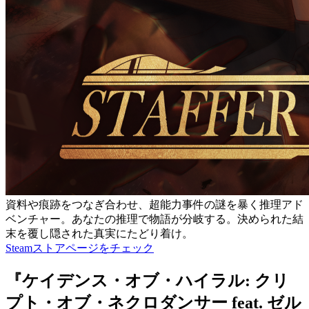
資料や痕跡をつなぎ合わせ、超能力事件の謎を暴く推理アド
ベンチャー。あなたの推理で物語が分岐する。決められた結
末を覆し隠された真実にたどり着け。
Steamストアページをチェック
『ケイデンス・オブ・ハイラル: クリ
プト・オブ・ネクロダンサー feat. ゼル