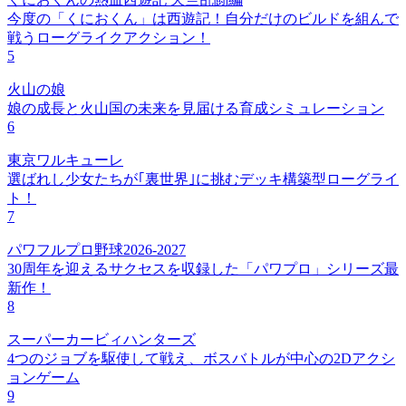
今度の「くにおくん」は西遊記！自分だけのビルドを組んで
戦うローグライクアクション！
5
火山の娘
娘の成長と火山国の未来を見届ける育成シミュレーション
6
東京ワルキューレ
選ばれし少女たちが｢裏世界｣に挑むデッキ構築型ローグライ
ト！
7
パワフルプロ野球2026-2027
30周年を迎えるサクセスを収録した「パワプロ」シリーズ最
新作！
8
スーパーカービィハンターズ
4つのジョブを駆使して戦え、ボスバトルが中心の2Dアクシ
ョンゲーム
9