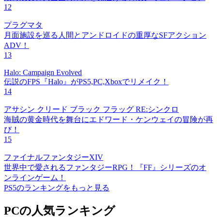
12
プラグマタ
月面施設を巡る人間とアンドロイドの重厚なSFアクション
ADV！
13
Halo: Campaign Evolved
伝説のFPS『Halo』がPS5,PC,Xboxでリメイク！
14
アサシン クリード ブラック フラッグ RE:シンクロ
海賊の黄金時代を舞台にエドワード・ケンウェイの冒険が再
び！
15
ファイナルファンタジーXIV
世界中で愛されるファンタジーRPG！『FF』シリーズのオ
ンラインゲーム！
PS5のランキングをもっと見る
PCの人気ランキング