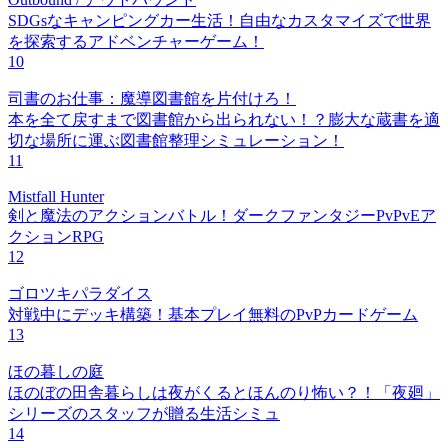
SDGsなキャンピングカー生活！自由なカスタマイズで世界
を探索するアドベンチャーゲーム！
10
司書のお仕事：魔導図書館を片付けろ！
本を全て戻すまで図書館から出られない！？膨大な蔵書を適
切な場所に運ぶ図書館整理シミュレーション！
11
Mistfall Hunter
剣と魔法のアクションバトル！ダークファンタジーPvPvEア
クションRPG
12
ゴロツキパラダイス
対戦中にデッキ構築！基本プレイ無料のPvPカードゲーム
13
ほの暮しの庭
ほのぼの田舎暮らしは夜がくるとほんのり怖い？！「夜廻」
シリーズのスタッフが贈る生活シミュ
14