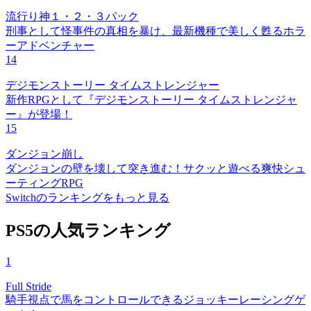
流行り神１・２・３パック
刑事として怪事件の真相を暴け、最新機種で美しく甦るホラ
ーアドベンチャー
14
デジモンストーリー タイムストレンジャー
新作RPGとして『デジモンストーリー タイムストレンジャ
ー』が登場！
15
ダンジョン崩し
ダンジョンの壁を壊して突き進む！サクッと遊べる爽快シュ
ーティングRPG
Switchのランキングをもっと見る
PS5の人気ランキング
1
Full Stride
騎手視点で馬をコントロールできるジョッキーレーシングゲ