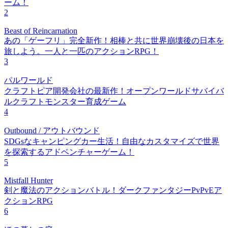
ーム！
2
Beast of Reincarnation
あの「ゲーフリ」完全新作！相棒と共に世界崩壊後の日本を
旅しよう。一人と一匹のアクションRPG！
3
パルワールド
クラフトピア開発会社の最新作！オープンワールドサバイバ
ルクラフトモンスター育成ゲーム
4
Outbound / アウトバウンド
SDGsなキャンピングカー生活！自由なカスタマイズで世界
を探索するアドベンチャーゲーム！
5
Mistfall Hunter
剣と魔法のアクションバトル！ダークファンタジーPvPvEア
クションRPG
6