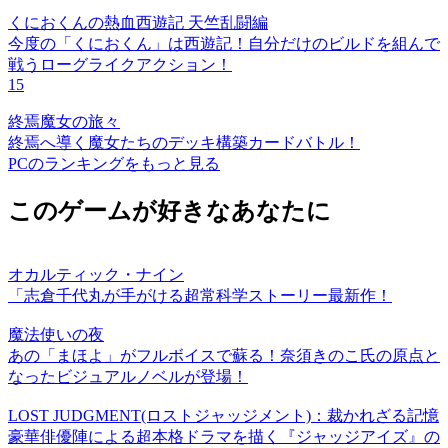
くにおくんの熱血西遊記 天竺乱闘編
今度の「くにおくん」は西遊記！自分だけのビルドを組んで
戦うローグライクアクション！
15
終焉魔女の旅々
終焉へ導く魔女たちのデッキ構築カードバトル！
PCのランキングをもっと見る
このゲームが好きなあなたに
オカルティック・ナイン
「志倉千代丸が手がける超常科学ストーリー最新作！
魔法使いの夜
あの「まほよ」がフルボイスで蘇る！奈須きのこ氏の原点と
なったビジュアルノベルが登場！
LOST JUDGMENT(ロストジャッジメント)：裁かれざる記憶
豪華俳優陣による超本格ドラマを描く『ジャッジアイズ』の