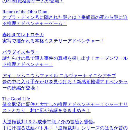
の2D対戦格闘ゲームが登場！
Return of the Obra Dinn
オブラ・ディン号に隠された謎とは？乗組員の死から謎に迫
る推理アドベンチャーゲーム！
春ゆきてレトロチカ
実写で描かれる本格ミステリーアドベンチャー！
パラダイスキラー
謎だらけの島で殺人事件の真相を探し出す！オープンワール
ド推理アドベンチャー！
アイ：ソムニウムファイル ニルヴァーナ イニシアチブ
夢の中に入り手がかりを見つけろ！新感覚推理アドベンチャ
ーの続編が登場！
The Good Life
借金返済に事件と大忙しの推理アドベンチャー！ジャーナリ
ストとなり、村に広がる謎を突き止めろ！
大逆転裁判1＆2 -成歩堂龍ノ介の冒險と覺悟-
手に汗握る法廷バトル！『逆転裁判』シリーズのはるか昔の