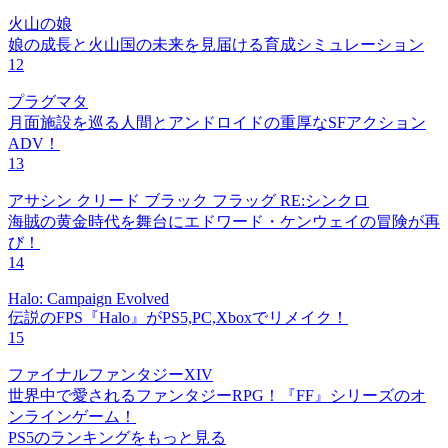
火山の娘
娘の成長と火山国の未来を見届ける育成シミュレーション
12
プラグマタ
月面施設を巡る人間とアンドロイドの重厚なSFアクション
ADV！
13
アサシン クリード ブラック フラッグ RE:シンクロ
海賊の黄金時代を舞台にエドワード・ケンウェイの冒険が再
び！
14
Halo: Campaign Evolved
伝説のFPS『Halo』がPS5,PC,Xboxでリメイク！
15
ファイナルファンタジーXIV
世界中で愛されるファンタジーRPG！『FF』シリーズのオ
ンラインゲーム！
PS5のランキングをもっと見る