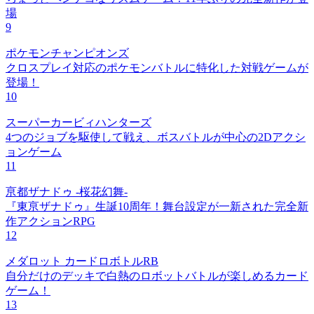
場
9
ポケモンチャンピオンズ
クロスプレイ対応のポケモンバトルに特化した対戦ゲームが
登場！
10
スーパーカービィハンターズ
4つのジョブを駆使して戦え、ボスバトルが中心の2Dアクシ
ョンゲーム
11
亰都ザナドゥ -桜花幻舞-
『東亰ザナドゥ』生誕10周年！舞台設定が一新された完全新
作アクションRPG
12
メダロット カードロボトルRB
自分だけのデッキで白熱のロボットバトルが楽しめるカード
ゲーム！
13