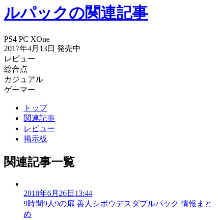
ルパックの関連記事
PS4
PC
XOne
2017年4月13日
発売中
レビュー
総合点
カジュアル
ゲーマー
トップ
関連記事
レビュー
掲示板
関連記事一覧
2018年6月26日13:44
9時間9人9の扉 善人シボウデスダブルパック 情報まと
め