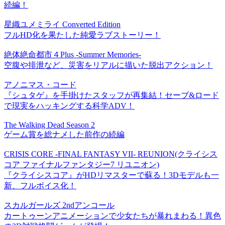
続編！
星織ユメミライ Converted Edition
フルHD化を果たした純愛ラブストーリー！
絶体絶命都市４Plus -Summer Memories-
空腹や排泄など、災害をリアルに描いた脱出アクション！
アノニマス・コード
『シュタゲ』を手掛けたスタッフが再集結！セーブ&ロード
で現実をハッキングする科学ADV！
The Walking Dead Season 2
ゲーム賞を総ナメした前作の続編
CRISIS CORE -FINAL FANTASY VII- REUNION(クライシス
コア ファイナルファンタジー7 リユニオン)
『クライシスコア』がHDリマスターで蘇る！3Dモデルも一
新、フルボイス化！
スカルガールズ 2ndアンコール
カートゥーンアニメーションで少女たちが暴れまわる！異色