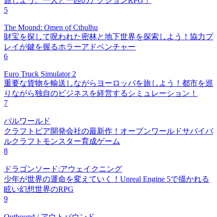
旅しよう。一人と一匹のアクションRPG！
5
The Mound: Omen of Cthulhu
財宝を探して呪われた密林と地下世界を探索しよう！協力プ
レイが鍵を握るホラーアドベンチャー
6
Euro Truck Simulator 2
重要な貨物を輸送しながらヨーロッパを旅しよう！都市を巡
りながら独自のビジネスを経営するシミュレーション！
7
パルワールド
クラフトピア開発会社の最新作！オープンワールドサバイバ
ルクラフトモンスター育成ゲーム
8
ドラゴンソード:アウェイクニング
少年が世界の運命を変えていく！Unreal Engine 5で描かれる
眩い幻想世界のRPG
9
Outbound / アウトバウンド