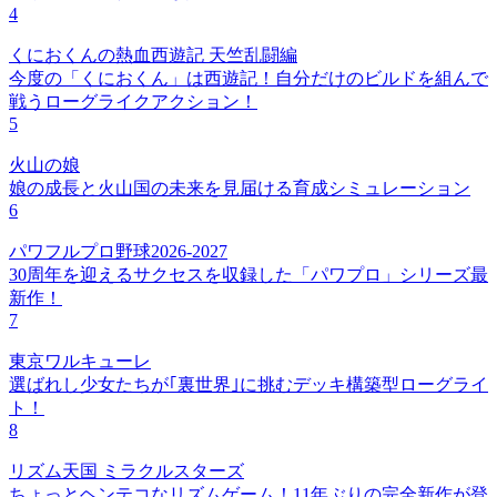
4
くにおくんの熱血西遊記 天竺乱闘編
今度の「くにおくん」は西遊記！自分だけのビルドを組んで
戦うローグライクアクション！
5
火山の娘
娘の成長と火山国の未来を見届ける育成シミュレーション
6
パワフルプロ野球2026-2027
30周年を迎えるサクセスを収録した「パワプロ」シリーズ最
新作！
7
東京ワルキューレ
選ばれし少女たちが｢裏世界｣に挑むデッキ構築型ローグライ
ト！
8
リズム天国 ミラクルスターズ
ちょっとヘンテコなリズムゲーム！11年ぶりの完全新作が登