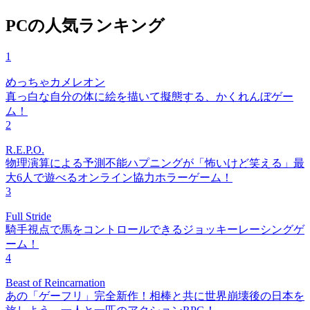
PCの人気ランキング
1
めっちゃカメレオン
真っ白な自分の体に絵を描いて擬態する、かくれんぼゲー
ム！
2
R.E.P.O.
物理演算による予測不能ハプニングが「怖いけど笑える」最
大6人で遊べるオンライン協力ホラーゲーム！
3
Full Stride
騎手視点で馬をコントロールできるジョッキーレーシングゲ
ーム！
4
Beast of Reincarnation
あの「ゲーフリ」完全新作！相棒と共に世界崩壊後の日本を