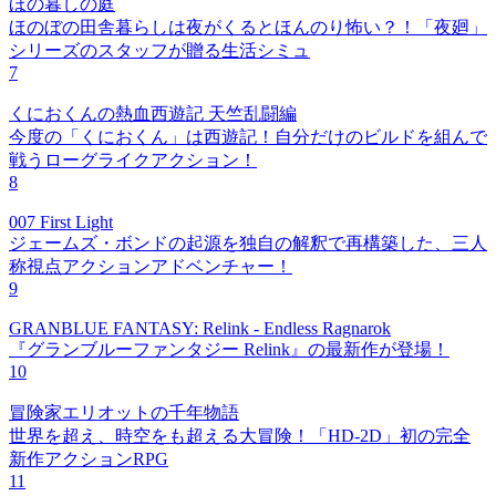
ほの暮しの庭
ほのぼの田舎暮らしは夜がくるとほんのり怖い？！「夜廻」
シリーズのスタッフが贈る生活シミュ
7
くにおくんの熱血西遊記 天竺乱闘編
今度の「くにおくん」は西遊記！自分だけのビルドを組んで
戦うローグライクアクション！
8
007 First Light
ジェームズ・ボンドの起源を独自の解釈で再構築した、三人
称視点アクションアドベンチャー！
9
GRANBLUE FANTASY: Relink - Endless Ragnarok
『グランブルーファンタジー Relink』の最新作が登場！
10
冒険家エリオットの千年物語
世界を超え、時空をも超える大冒険！「HD-2D」初の完全
新作アクションRPG
11