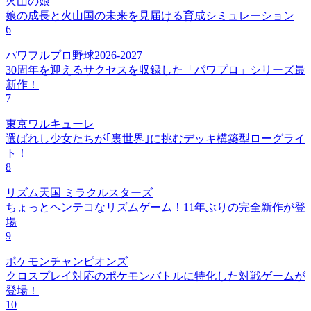
火山の娘
娘の成長と火山国の未来を見届ける育成シミュレーション
6
パワフルプロ野球2026-2027
30周年を迎えるサクセスを収録した「パワプロ」シリーズ最
新作！
7
東京ワルキューレ
選ばれし少女たちが｢裏世界｣に挑むデッキ構築型ローグライ
ト！
8
リズム天国 ミラクルスターズ
ちょっとヘンテコなリズムゲーム！11年ぶりの完全新作が登
場
9
ポケモンチャンピオンズ
クロスプレイ対応のポケモンバトルに特化した対戦ゲームが
登場！
10