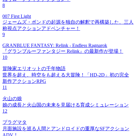
8
007 First Light
ジェームズ・ボンドの起源を独自の解釈で再構築した、三人
称視点アクションアドベンチャー！
9
GRANBLUE FANTASY: Relink - Endless Ragnarok
『グランブルーファンタジー Relink』の最新作が登場！
10
冒険家エリオットの千年物語
世界を超え、時空をも超える大冒険！「HD-2D」初の完全
新作アクションRPG
11
火山の娘
娘の成長と火山国の未来を見届ける育成シミュレーション
12
プラグマタ
月面施設を巡る人間とアンドロイドの重厚なSFアクション
ADV！