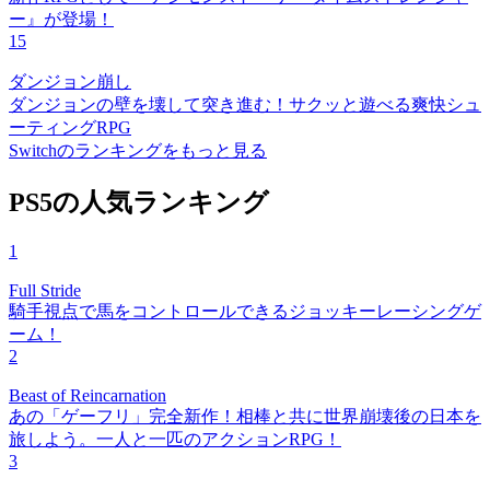
ー』が登場！
15
ダンジョン崩し
ダンジョンの壁を壊して突き進む！サクッと遊べる爽快シュ
ーティングRPG
Switchのランキングをもっと見る
PS5の人気ランキング
1
Full Stride
騎手視点で馬をコントロールできるジョッキーレーシングゲ
ーム！
2
Beast of Reincarnation
あの「ゲーフリ」完全新作！相棒と共に世界崩壊後の日本を
旅しよう。一人と一匹のアクションRPG！
3