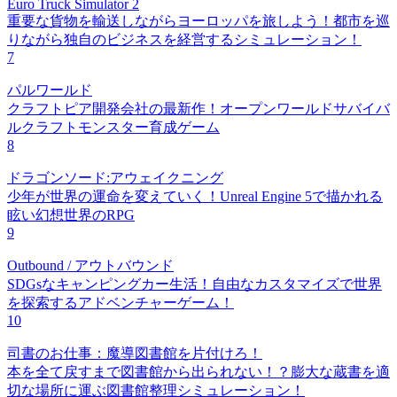
Euro Truck Simulator 2
重要な貨物を輸送しながらヨーロッパを旅しよう！都市を巡
りながら独自のビジネスを経営するシミュレーション！
7
パルワールド
クラフトピア開発会社の最新作！オープンワールドサバイバ
ルクラフトモンスター育成ゲーム
8
ドラゴンソード:アウェイクニング
少年が世界の運命を変えていく！Unreal Engine 5で描かれる
眩い幻想世界のRPG
9
Outbound / アウトバウンド
SDGsなキャンピングカー生活！自由なカスタマイズで世界
を探索するアドベンチャーゲーム！
10
司書のお仕事：魔導図書館を片付けろ！
本を全て戻すまで図書館から出られない！？膨大な蔵書を適
切な場所に運ぶ図書館整理シミュレーション！