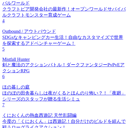
パルワールド
クラフトピア開発会社の最新作！オープンワールドサバイバ
ルクラフトモンスター育成ゲーム
4
Outbound / アウトバウンド
SDGsなキャンピングカー生活！自由なカスタマイズで世界
を探索するアドベンチャーゲーム！
5
Mistfall Hunter
剣と魔法のアクションバトル！ダークファンタジーPvPvEア
クションRPG
6
ほの暮しの庭
ほのぼの田舎暮らしは夜がくるとほんのり怖い？！「夜廻」
シリーズのスタッフが贈る生活シミュ
7
くにおくんの熱血西遊記 天竺乱闘編
今度の「くにおくん」は西遊記！自分だけのビルドを組んで
戦うローグライクアクション！