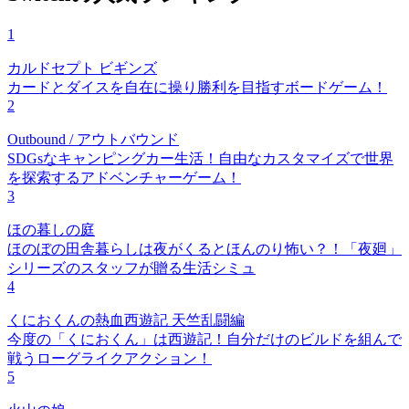
1
カルドセプト ビギンズ
カードとダイスを自在に操り勝利を目指すボードゲーム！
2
Outbound / アウトバウンド
SDGsなキャンピングカー生活！自由なカスタマイズで世界
を探索するアドベンチャーゲーム！
3
ほの暮しの庭
ほのぼの田舎暮らしは夜がくるとほんのり怖い？！「夜廻」
シリーズのスタッフが贈る生活シミュ
4
くにおくんの熱血西遊記 天竺乱闘編
今度の「くにおくん」は西遊記！自分だけのビルドを組んで
戦うローグライクアクション！
5