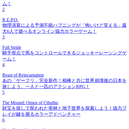
ム！
2
R.E.P.O.
物理演算による予測不能ハプニングが「怖いけど笑える」最
大6人で遊べるオンライン協力ホラーゲーム！
3
Full Stride
騎手視点で馬をコントロールできるジョッキーレーシングゲ
ーム！
4
Beast of Reincarnation
あの「ゲーフリ」完全新作！相棒と共に世界崩壊後の日本を
旅しよう。一人と一匹のアクションRPG！
5
The Mound: Omen of Cthulhu
財宝を探して呪われた密林と地下世界を探索しよう！協力プ
レイが鍵を握るホラーアドベンチャー
6