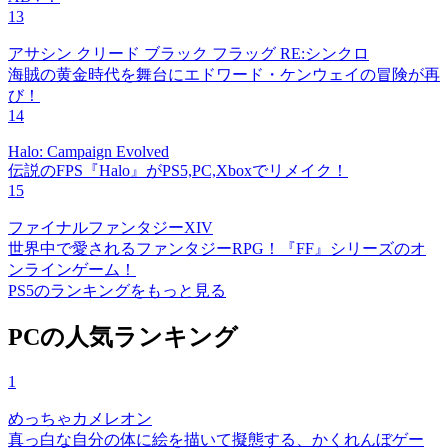
13
アサシン クリード ブラック フラッグ RE:シンクロ
海賊の黄金時代を舞台にエドワード・ケンウェイの冒険が再
び！
14
Halo: Campaign Evolved
伝説のFPS『Halo』がPS5,PC,Xboxでリメイク！
15
ファイナルファンタジーXIV
世界中で愛されるファンタジーRPG！『FF』シリーズのオ
ンラインゲーム！
PS5のランキングをもっと見る
PCの人気ランキング
1
めっちゃカメレオン
真っ白な自分の体に絵を描いて擬態する、かくれんぼゲー