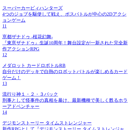
スーパーカービィハンターズ
4つのジョブを駆使して戦え、ボスバトルが中心の2Dアクシ
ョンゲーム
11
亰都ザナドゥ -桜花幻舞-
『東亰ザナドゥ』生誕10周年！舞台設定が一新された完全新
作アクションRPG
12
メダロット カードロボトルRB
自分だけのデッキで白熱のロボットバトルが楽しめるカード
ゲーム！
13
流行り神１・２・３パック
刑事として怪事件の真相を暴け、最新機種で美しく甦るホラ
ーアドベンチャー
14
デジモンストーリー タイムストレンジャー
新作RPGとして『デジモンストーリー タイムストレンジャ