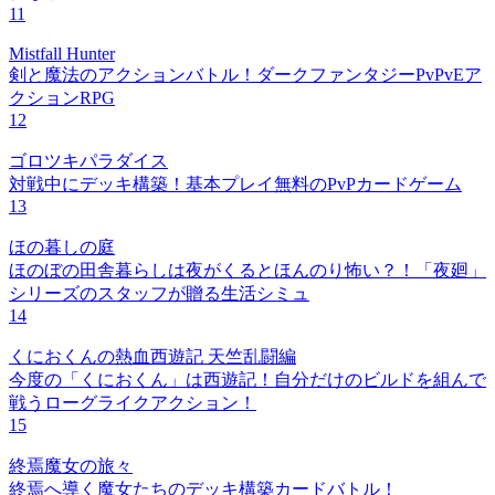
11
Mistfall Hunter
剣と魔法のアクションバトル！ダークファンタジーPvPvEア
クションRPG
12
ゴロツキパラダイス
対戦中にデッキ構築！基本プレイ無料のPvPカードゲーム
13
ほの暮しの庭
ほのぼの田舎暮らしは夜がくるとほんのり怖い？！「夜廻」
シリーズのスタッフが贈る生活シミュ
14
くにおくんの熱血西遊記 天竺乱闘編
今度の「くにおくん」は西遊記！自分だけのビルドを組んで
戦うローグライクアクション！
15
終焉魔女の旅々
終焉へ導く魔女たちのデッキ構築カードバトル！