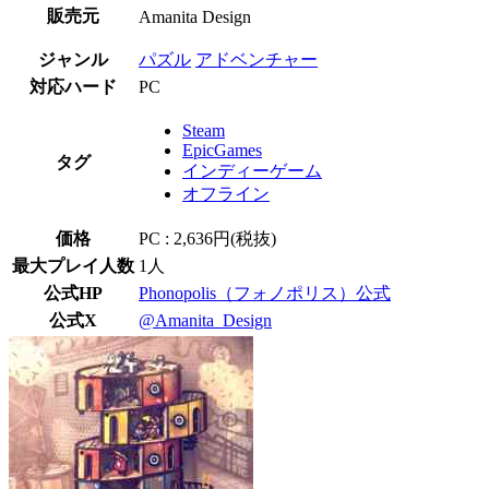
販売元
Amanita Design
ジャンル
パズル
アドベンチャー
対応ハード
PC
Steam
EpicGames
タグ
インディーゲーム
オフライン
価格
PC : 2,636円(税抜)
最大プレイ人数
1人
公式HP
Phonopolis（フォノポリス）公式
公式X
@Amanita_Design