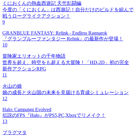
くにおくんの熱血西遊記 天竺乱闘編
今度の「くにおくん」は西遊記！自分だけのビルドを組んで
戦うローグライクアクション！
9
GRANBLUE FANTASY: Relink - Endless Ragnarok
『グランブルーファンタジー Relink』の最新作が登場！
10
冒険家エリオットの千年物語
世界を超え、時空をも超える大冒険！「HD-2D」初の完全
新作アクションRPG
11
火山の娘
娘の成長と火山国の未来を見届ける育成シミュレーション
12
Halo: Campaign Evolved
伝説のFPS『Halo』がPS5,PC,Xboxでリメイク！
13
プラグマタ