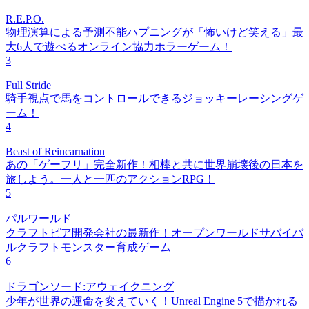
R.E.P.O.
物理演算による予測不能ハプニングが「怖いけど笑える」最
大6人で遊べるオンライン協力ホラーゲーム！
3
Full Stride
騎手視点で馬をコントロールできるジョッキーレーシングゲ
ーム！
4
Beast of Reincarnation
あの「ゲーフリ」完全新作！相棒と共に世界崩壊後の日本を
旅しよう。一人と一匹のアクションRPG！
5
パルワールド
クラフトピア開発会社の最新作！オープンワールドサバイバ
ルクラフトモンスター育成ゲーム
6
ドラゴンソード:アウェイクニング
少年が世界の運命を変えていく！Unreal Engine 5で描かれる