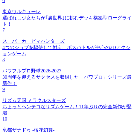
6
東京ワルキューレ
選ばれし少女たちが｢裏世界｣に挑むデッキ構築型ローグライ
ト！
7
スーパーカービィハンターズ
4つのジョブを駆使して戦え、ボスバトルが中心の2Dアクシ
ョンゲーム
8
パワフルプロ野球2026-2027
30周年を迎えるサクセスを収録した「パワプロ」シリーズ最
新作！
9
リズム天国 ミラクルスターズ
ちょっとヘンテコなリズムゲーム！11年ぶりの完全新作が登
場
10
亰都ザナドゥ -桜花幻舞-