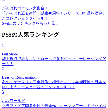
がんばれゴエモン大集合！
「がんばれ五右衛門」誕生40周年！シリーズ13作品を収録し
たコレクションタイトル！
Switchのランキングをもっと見る
PS5の人気ランキング
1
Full Stride
騎手視点で馬をコントロールできるジョッキーレーシングゲ
ーム！
2
Beast of Reincarnation
あの「ゲーフリ」完全新作！相棒と共に世界崩壊後の日本を
旅しよう。一人と一匹のアクションRPG！
3
パルワールド
クラフトピア開発会社の最新作！オープンワールドサバイバ