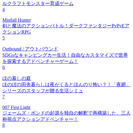
ルクラフトモンスター育成ゲーム
4
Mistfall Hunter
剣と魔法のアクションバトル！ダークファンタジーPvPvEア
クションRPG
5
Outbound / アウトバウンド
SDGsなキャンピングカー生活！自由なカスタマイズで世界
を探索するアドベンチャーゲーム！
6
ほの暮しの庭
ほのぼの田舎暮らしは夜がくるとほんのり怖い？！「夜廻」
シリーズのスタッフが贈る生活シミュ
7
007 First Light
ジェームズ・ボンドの起源を独自の解釈で再構築した、三人
称視点アクションアドベンチャー！
8