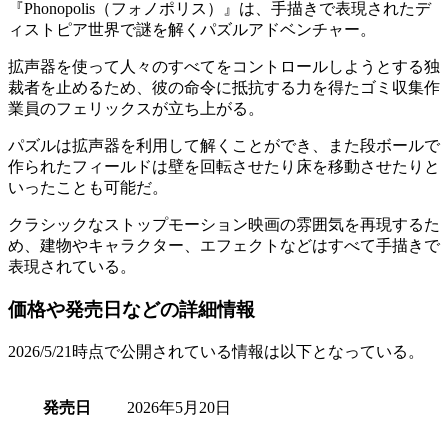
『
Phonopolis（フォノポリス）
』は、手描きで表現されたデ
ィストピア世界で謎を解く
パズルアドベンチャー
。
拡声器を使って人々のすべてをコントロールしようとする独
裁者を止めるため、彼の命令に抵抗する力を得た
ゴミ収集作
業員のフェリックス
が立ち上がる。
パズルは拡声器を利用して解くことができ、また
段ボールで
作られたフィールドは壁を回転させたり床を移動させたりと
いったことも可能
だ。
クラシックなストップモーション映画の雰囲気を再現するた
め、
建物やキャラクター、エフェクトなどはすべて手描きで
表現
されている。
価格や発売日などの詳細情報
2026/5/21時点で公開されている情報は以下となっている。
発売日
2026年5月20日