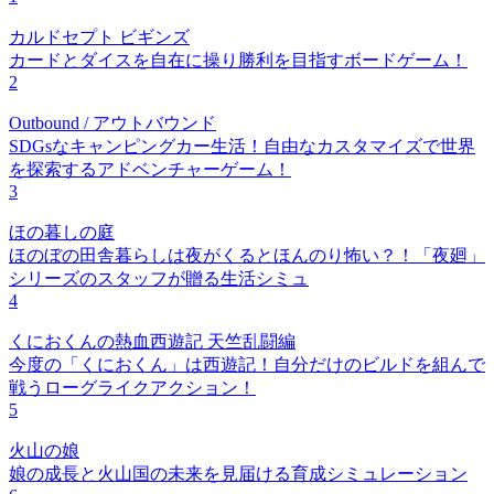
カルドセプト ビギンズ
カードとダイスを自在に操り勝利を目指すボードゲーム！
2
Outbound / アウトバウンド
SDGsなキャンピングカー生活！自由なカスタマイズで世界
を探索するアドベンチャーゲーム！
3
ほの暮しの庭
ほのぼの田舎暮らしは夜がくるとほんのり怖い？！「夜廻」
シリーズのスタッフが贈る生活シミュ
4
くにおくんの熱血西遊記 天竺乱闘編
今度の「くにおくん」は西遊記！自分だけのビルドを組んで
戦うローグライクアクション！
5
火山の娘
娘の成長と火山国の未来を見届ける育成シミュレーション