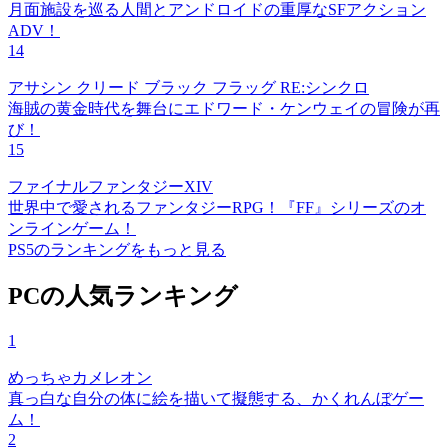
月面施設を巡る人間とアンドロイドの重厚なSFアクション
ADV！
14
アサシン クリード ブラック フラッグ RE:シンクロ
海賊の黄金時代を舞台にエドワード・ケンウェイの冒険が再
び！
15
ファイナルファンタジーXIV
世界中で愛されるファンタジーRPG！『FF』シリーズのオ
ンラインゲーム！
PS5のランキングをもっと見る
PCの人気ランキング
1
めっちゃカメレオン
真っ白な自分の体に絵を描いて擬態する、かくれんぼゲー
ム！
2