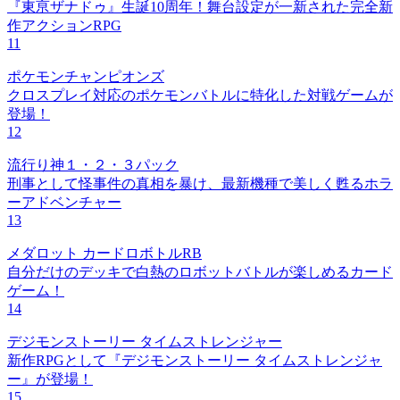
『東亰ザナドゥ』生誕10周年！舞台設定が一新された完全新
作アクションRPG
11
ポケモンチャンピオンズ
クロスプレイ対応のポケモンバトルに特化した対戦ゲームが
登場！
12
流行り神１・２・３パック
刑事として怪事件の真相を暴け、最新機種で美しく甦るホラ
ーアドベンチャー
13
メダロット カードロボトルRB
自分だけのデッキで白熱のロボットバトルが楽しめるカード
ゲーム！
14
デジモンストーリー タイムストレンジャー
新作RPGとして『デジモンストーリー タイムストレンジャ
ー』が登場！
15