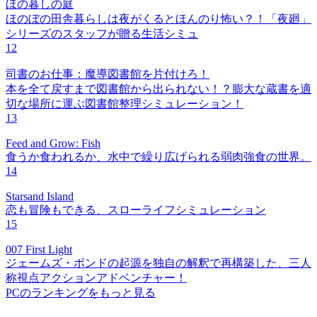
ほの暮しの庭
ほのぼの田舎暮らしは夜がくるとほんのり怖い？！「夜廻」
シリーズのスタッフが贈る生活シミュ
12
司書のお仕事：魔導図書館を片付けろ！
本を全て戻すまで図書館から出られない！？膨大な蔵書を適
切な場所に運ぶ図書館整理シミュレーション！
13
Feed and Grow: Fish
食うか食われるか、水中で繰り広げられる弱肉強食の世界。
14
Starsand Island
恋も冒険もできる、スローライフシミュレーション
15
007 First Light
ジェームズ・ボンドの起源を独自の解釈で再構築した、三人
称視点アクションアドベンチャー！
PCのランキングをもっと見る