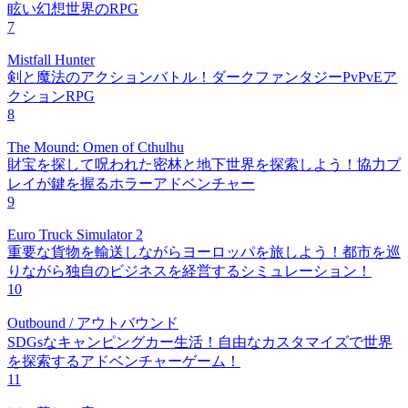
眩い幻想世界のRPG
7
Mistfall Hunter
剣と魔法のアクションバトル！ダークファンタジーPvPvEア
クションRPG
8
The Mound: Omen of Cthulhu
財宝を探して呪われた密林と地下世界を探索しよう！協力プ
レイが鍵を握るホラーアドベンチャー
9
Euro Truck Simulator 2
重要な貨物を輸送しながらヨーロッパを旅しよう！都市を巡
りながら独自のビジネスを経営するシミュレーション！
10
Outbound / アウトバウンド
SDGsなキャンピングカー生活！自由なカスタマイズで世界
を探索するアドベンチャーゲーム！
11