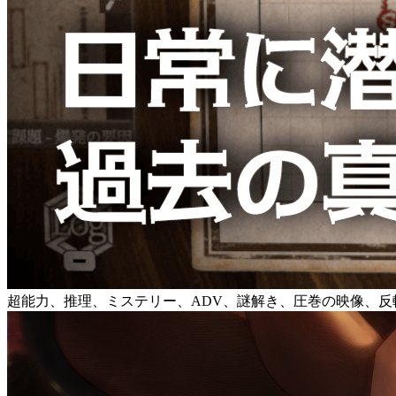
超能力、推理、ミステリー、ADV、謎解き、圧巻の映像、反