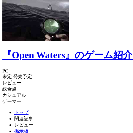
『Open Waters』のゲー
PC
未定
発売予定
レビュー
総合点
カジュアル
ゲーマー
トップ
関連記事
レビュー
掲示板