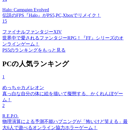
Halo: Campaign Evolved
伝説のFPS『Halo』がPS5,PC,Xboxでリメイク！
15
ファイナルファンタジーXIV
世界中で愛されるファンタジーRPG！『FF』シリーズのオ
ンラインゲーム！
PS5のランキングをもっと見る
PCの人気ランキング
1
めっちゃカメレオン
真っ白な自分の体に絵を描いて擬態する、かくれんぼゲー
ム！
2
R.E.P.O.
物理演算による予測不能ハプニングが「怖いけど笑える」最
大6人で遊べるオンライン協力ホラーゲーム！