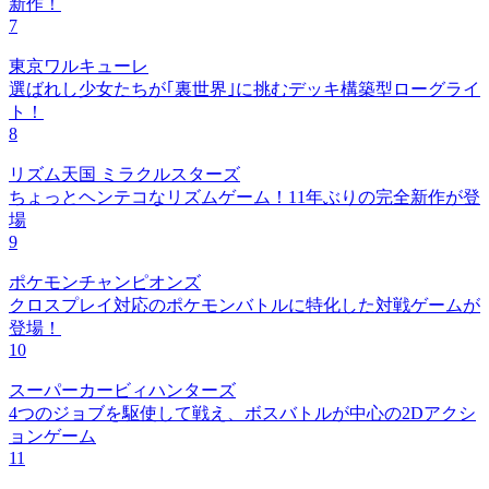
新作！
7
東京ワルキューレ
選ばれし少女たちが｢裏世界｣に挑むデッキ構築型ローグライ
ト！
8
リズム天国 ミラクルスターズ
ちょっとヘンテコなリズムゲーム！11年ぶりの完全新作が登
場
9
ポケモンチャンピオンズ
クロスプレイ対応のポケモンバトルに特化した対戦ゲームが
登場！
10
スーパーカービィハンターズ
4つのジョブを駆使して戦え、ボスバトルが中心の2Dアクシ
ョンゲーム
11