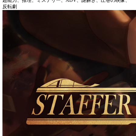
超能力、推理、ミステリー、ADV、謎解き、圧巻の映像、
反転劇