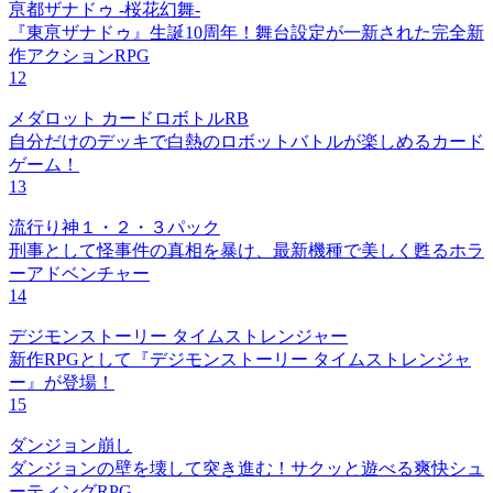
亰都ザナドゥ -桜花幻舞-
『東亰ザナドゥ』生誕10周年！舞台設定が一新された完全新
作アクションRPG
12
メダロット カードロボトルRB
自分だけのデッキで白熱のロボットバトルが楽しめるカード
ゲーム！
13
流行り神１・２・３パック
刑事として怪事件の真相を暴け、最新機種で美しく甦るホラ
ーアドベンチャー
14
デジモンストーリー タイムストレンジャー
新作RPGとして『デジモンストーリー タイムストレンジャ
ー』が登場！
15
ダンジョン崩し
ダンジョンの壁を壊して突き進む！サクッと遊べる爽快シュ
ーティングRPG