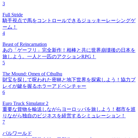
3
Full Stride
騎手視点で馬をコントロールできるジョッキーレーシングゲ
ーム！
4
Beast of Reincarnation
あの「ゲーフリ」完全新作！相棒と共に世界崩壊後の日本を
旅しよう。一人と一匹のアクションRPG！
5
The Mound: Omen of Cthulhu
財宝を探して呪われた密林と地下世界を探索しよう！協力プ
レイが鍵を握るホラーアドベンチャー
6
Euro Truck Simulator 2
重要な貨物を輸送しながらヨーロッパを旅しよう！都市を巡
りながら独自のビジネスを経営するシミュレーション！
7
パルワールド