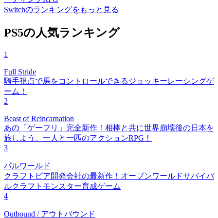
Switchのランキングをもっと見る
PS5の人気ランキング
1
Full Stride
騎手視点で馬をコントロールできるジョッキーレーシングゲ
ーム！
2
Beast of Reincarnation
あの「ゲーフリ」完全新作！相棒と共に世界崩壊後の日本を
旅しよう。一人と一匹のアクションRPG！
3
パルワールド
クラフトピア開発会社の最新作！オープンワールドサバイバ
ルクラフトモンスター育成ゲーム
4
Outbound / アウトバウンド