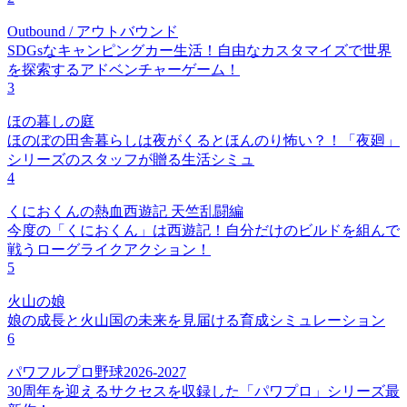
Outbound / アウトバウンド
SDGsなキャンピングカー生活！自由なカスタマイズで世界
を探索するアドベンチャーゲーム！
3
ほの暮しの庭
ほのぼの田舎暮らしは夜がくるとほんのり怖い？！「夜廻」
シリーズのスタッフが贈る生活シミュ
4
くにおくんの熱血西遊記 天竺乱闘編
今度の「くにおくん」は西遊記！自分だけのビルドを組んで
戦うローグライクアクション！
5
火山の娘
娘の成長と火山国の未来を見届ける育成シミュレーション
6
パワフルプロ野球2026-2027
30周年を迎えるサクセスを収録した「パワプロ」シリーズ最