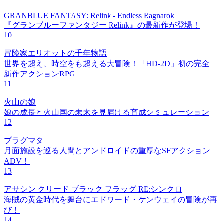
GRANBLUE FANTASY: Relink - Endless Ragnarok
『グランブルーファンタジー Relink』の最新作が登場！
10
冒険家エリオットの千年物語
世界を超え、時空をも超える大冒険！「HD-2D」初の完全
新作アクションRPG
11
火山の娘
娘の成長と火山国の未来を見届ける育成シミュレーション
12
プラグマタ
月面施設を巡る人間とアンドロイドの重厚なSFアクション
ADV！
13
アサシン クリード ブラック フラッグ RE:シンクロ
海賊の黄金時代を舞台にエドワード・ケンウェイの冒険が再
び！
14