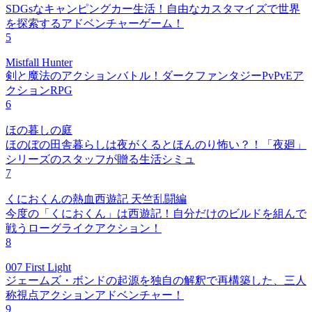
SDGsなキャンピングカー生活！自由なカスタマイズで世界
を探索するアドベンチャーゲーム！
5
Mistfall Hunter
剣と魔法のアクションバトル！ダークファンタジーPvPvEア
クションRPG
6
ほの暮しの庭
ほのぼの田舎暮らしは夜がくるとほんのり怖い？！「夜廻」
シリーズのスタッフが贈る生活シミュ
7
くにおくんの熱血西遊記 天竺乱闘編
今度の「くにおくん」は西遊記！自分だけのビルドを組んで
戦うローグライクアクション！
8
007 First Light
ジェームズ・ボンドの起源を独自の解釈で再構築した、三人
称視点アクションアドベンチャー！
9