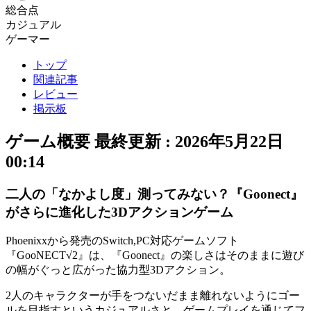
総合点
カジュアル
ゲーマー
トップ
関連記事
レビュー
掲示板
ゲーム概要
最終更新 :
2026年5月22日
00:14
二人の「なかよし度」測ってみない？『Goonect』
がさらに進化した3Dアクションゲーム
Phoenixxから発売のSwitch,PC対応ゲームソフト
『GooNECT√2』は、『Goonect』の楽しさはそのままに遊び
の幅がぐっと広がった
協力型3Dアクション
。
2人のキャラクターが手をつないだまま離れないようにゴー
ルを目指すという
カジュアル
さと、ゲームプレイを通じてフ