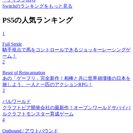
Switchのランキングをもっと見る
PS5の人気ランキング
1
Full Stride
騎手視点で馬をコントロールできるジョッキーレーシングゲ
ーム！
2
Beast of Reincarnation
あの「ゲーフリ」完全新作！相棒と共に世界崩壊後の日本を
旅しよう。一人と一匹のアクションRPG！
3
パルワールド
クラフトピア開発会社の最新作！オープンワールドサバイバ
ルクラフトモンスター育成ゲーム
4
Outbound / アウトバウンド