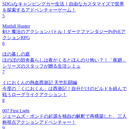
SDGsなキャンピングカー生活！自由なカスタマイズで世界
を探索するアドベンチャーゲーム！
5
Mistfall Hunter
剣と魔法のアクションバトル！ダークファンタジーPvPvEア
クションRPG
6
ほの暮しの庭
ほのぼの田舎暮らしは夜がくるとほんのり怖い？！「夜廻」
シリーズのスタッフが贈る生活シミュ
7
くにおくんの熱血西遊記 天竺乱闘編
今度の「くにおくん」は西遊記！自分だけのビルドを組んで
戦うローグライクアクション！
8
007 First Light
ジェームズ・ボンドの起源を独自の解釈で再構築した、三人
称視点アクションアドベンチャー！
9