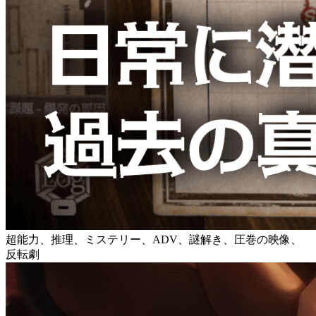
超能力、推理、ミステリー、ADV、謎解き、圧巻の映像、
反転劇