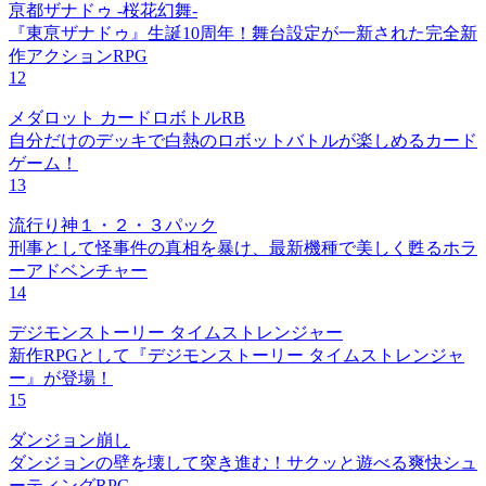
亰都ザナドゥ -桜花幻舞-
『東亰ザナドゥ』生誕10周年！舞台設定が一新された完全新
作アクションRPG
12
メダロット カードロボトルRB
自分だけのデッキで白熱のロボットバトルが楽しめるカード
ゲーム！
13
流行り神１・２・３パック
刑事として怪事件の真相を暴け、最新機種で美しく甦るホラ
ーアドベンチャー
14
デジモンストーリー タイムストレンジャー
新作RPGとして『デジモンストーリー タイムストレンジャ
ー』が登場！
15
ダンジョン崩し
ダンジョンの壁を壊して突き進む！サクッと遊べる爽快シュ
ーティングRPG