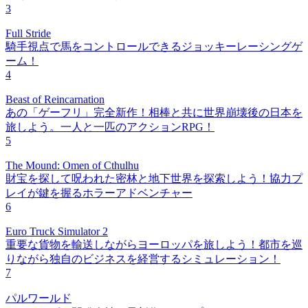
3
Full Stride
騎手視点で馬をコントロールできるジョッキーレーシングゲ
ーム！
4
Beast of Reincarnation
あの「ゲーフリ」完全新作！相棒と共に世界崩壊後の日本を
旅しよう。一人と一匹のアクションRPG！
5
The Mound: Omen of Cthulhu
財宝を探して呪われた密林と地下世界を探索しよう！協力プ
レイが鍵を握るホラーアドベンチャー
6
Euro Truck Simulator 2
重要な貨物を輸送しながらヨーロッパを旅しよう！都市を巡
りながら独自のビジネスを経営するシミュレーション！
7
パルワールド