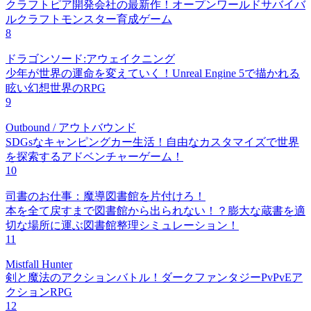
クラフトピア開発会社の最新作！オープンワールドサバイバ
ルクラフトモンスター育成ゲーム
8
ドラゴンソード:アウェイクニング
少年が世界の運命を変えていく！Unreal Engine 5で描かれる
眩い幻想世界のRPG
9
Outbound / アウトバウンド
SDGsなキャンピングカー生活！自由なカスタマイズで世界
を探索するアドベンチャーゲーム！
10
司書のお仕事：魔導図書館を片付けろ！
本を全て戻すまで図書館から出られない！？膨大な蔵書を適
切な場所に運ぶ図書館整理シミュレーション！
11
Mistfall Hunter
剣と魔法のアクションバトル！ダークファンタジーPvPvEア
クションRPG
12