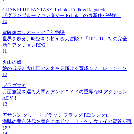
GRANBLUE FANTASY: Relink - Endless Ragnarok
『グランブルーファンタジー Relink』の最新作が登場！
10
冒険家エリオットの千年物語
世界を超え、時空をも超える大冒険！「HD-2D」初の完全
新作アクションRPG
11
火山の娘
娘の成長と火山国の未来を見届ける育成シミュレーション
12
プラグマタ
月面施設を巡る人間とアンドロイドの重厚なSFアクション
ADV！
13
アサシン クリード ブラック フラッグ RE:シンクロ
海賊の黄金時代を舞台にエドワード・ケンウェイの冒険が再
び！
14