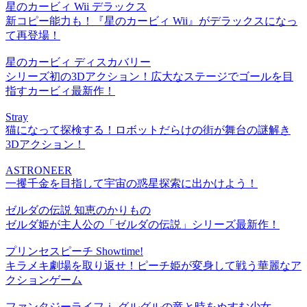
星のカービィ Wii デラックス
新コピー能力も！『星のカービィ Wii』がデラックスになっ
て再登場！
星のカービィ ディスカバリー
シリーズ初の3Dアクション！広大なステージでゴールを目
指すカービィ最新作！
Stray
猫になって探検する！ロボットだらけの街が舞台の謎解き
3Dアクション！
ASTRONEER
一攫千金を目指して宇宙の惑星探索に出かけよう！
ゼルダの伝説 知恵のかりもの
ゼルダ姫が主人公の「ゼルダの伝説」シリーズ最新作！
プリンセスピーチ Showtime!
キラメキ劇場を取り返せ！ピーチ姫が変身して戦う華麗なア
クションゲーム
ファンタジーライフｉ グルグルの竜と時をぬすむ少女