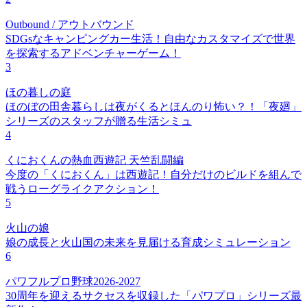
Outbound / アウトバウンド
SDGsなキャンピングカー生活！自由なカスタマイズで世界
を探索するアドベンチャーゲーム！
3
ほの暮しの庭
ほのぼの田舎暮らしは夜がくるとほんのり怖い？！「夜廻」
シリーズのスタッフが贈る生活シミュ
4
くにおくんの熱血西遊記 天竺乱闘編
今度の「くにおくん」は西遊記！自分だけのビルドを組んで
戦うローグライクアクション！
5
火山の娘
娘の成長と火山国の未来を見届ける育成シミュレーション
6
パワフルプロ野球2026-2027
30周年を迎えるサクセスを収録した「パワプロ」シリーズ最