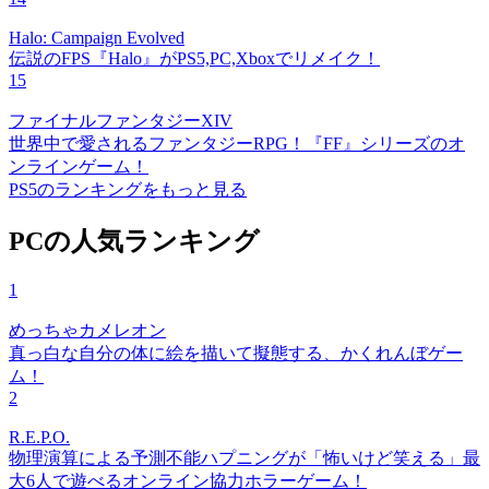
Halo: Campaign Evolved
伝説のFPS『Halo』がPS5,PC,Xboxでリメイク！
15
ファイナルファンタジーXIV
世界中で愛されるファンタジーRPG！『FF』シリーズのオ
ンラインゲーム！
PS5のランキングをもっと見る
PCの人気ランキング
1
めっちゃカメレオン
真っ白な自分の体に絵を描いて擬態する、かくれんぼゲー
ム！
2
R.E.P.O.
物理演算による予測不能ハプニングが「怖いけど笑える」最
大6人で遊べるオンライン協力ホラーゲーム！