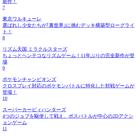
新作！
7
東京ワルキューレ
選ばれし少女たちが｢裏世界｣に挑むデッキ構築型ローグライ
ト！
8
リズム天国 ミラクルスターズ
ちょっとヘンテコなリズムゲーム！11年ぶりの完全新作が登
場
9
ポケモンチャンピオンズ
クロスプレイ対応のポケモンバトルに特化した対戦ゲームが
登場！
10
スーパーカービィハンターズ
4つのジョブを駆使して戦え、ボスバトルが中心の2Dアクシ
ョンゲーム
11