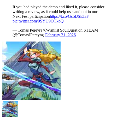
If you had played the demo and liked it, please consider
writing a review, as it could help us stand out in our
Next Fest participation
https://t.co/Gc5IJSEJ3F
pic.twitter.com/9SYU9OTkoQ
— Tomas Pereyra⚔️Wishlist SoulQuest on STEAM
(@TomasJPereyra)
February 21, 2026