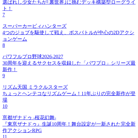
選ばれし少女たちが｢裏世界｣に挑むデッキ構築型ローグライ
ト！
7
スーパーカービィハンターズ
4つのジョブを駆使して戦え、ボスバトルが中心の2Dアクシ
ョンゲーム
8
パワフルプロ野球2026-2027
30周年を迎えるサクセスを収録した「パワプロ」シリーズ最
新作！
9
リズム天国 ミラクルスターズ
ちょっとヘンテコなリズムゲーム！11年ぶりの完全新作が登
場
10
亰都ザナドゥ -桜花幻舞-
『東亰ザナドゥ』生誕10周年！舞台設定が一新された完全新
作アクションRPG
11