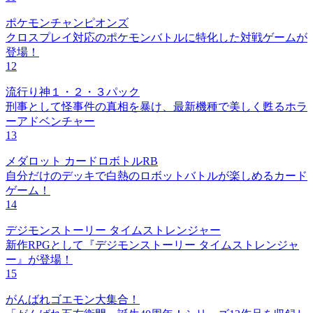
ポケモンチャンピオンズ
クロスプレイ対応のポケモンバトルに特化した対戦ゲームが
登場！
12
流行り神１・２・３パック
刑事として怪事件の真相を暴け、最新機種で美しく甦るホラ
ーアドベンチャー
13
メダロット カードロボトルRB
自分だけのデッキで白熱のロボットバトルが楽しめるカード
ゲーム！
14
デジモンストーリー タイムストレンジャー
新作RPGとして『デジモンストーリー タイムストレンジャ
ー』が登場！
15
がんばれゴエモン大集合！