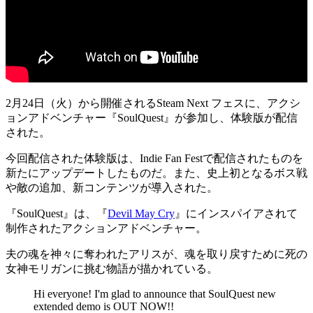
2月24日（火）から開催されるSteam Next フェスに、アクシ
ョンアドベンチャー
『SoulQuest』
が参加し、
体験版が配信
された。
今回配信された体験版は、Indie Fan Festで配信されたものを
新たにアップデートした
ものだ。また、史上初となるボス戦
や敵の追加、新コンテンツが導入された。
『SoulQuest』は、『
Devil May Cry
』にインスパイアされて
制作された
アクションアドベンチャー
。
夫の魂
を神々に奪われたアリスが、魂を取り戻すために
死の
女神モリガン
に挑む物語が描かれている。
Hi everyone! I'm glad to announce that SoulQuest new
extended demo is OUT NOW!!