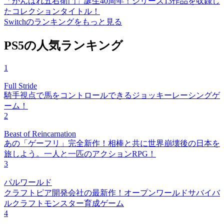
「がんばれ五右衛門」誕生40周年！シリーズ13作品を収録し
たコレクションタイトル！
Switchのランキングをもっと見る
PS5の人気ランキング
1
Full Stride
騎手視点で馬をコントロールできるジョッキーレーシングゲ
ーム！
2
Beast of Reincarnation
あの「ゲーフリ」完全新作！相棒と共に世界崩壊後の日本を
旅しよう。一人と一匹のアクションRPG！
3
パルワールド
クラフトピア開発会社の最新作！オープンワールドサバイバ
ルクラフトモンスター育成ゲーム
4