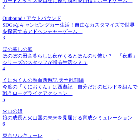
カードとダイスを自在に操り勝利を目指すボードゲーム！
2
Outbound / アウトバウンド
SDGsなキャンピングカー生活！自由なカスタマイズで世界
を探索するアドベンチャーゲーム！
3
ほの暮しの庭
ほのぼの田舎暮らしは夜がくるとほんのり怖い？！「夜廻」
シリーズのスタッフが贈る生活シミュ
4
くにおくんの熱血西遊記 天竺乱闘編
今度の「くにおくん」は西遊記！自分だけのビルドを組んで
戦うローグライクアクション！
5
火山の娘
娘の成長と火山国の未来を見届ける育成シミュレーション
6
東京ワルキューレ