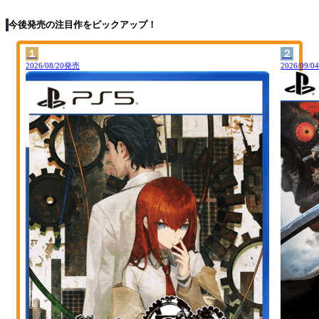
今後発売の注目作をピックアップ！
１
２
2026/08/20発売
2026/09/