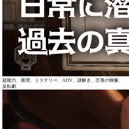
超能力、推理、ミステリー、ADV、謎解き、圧巻の映像、
反転劇