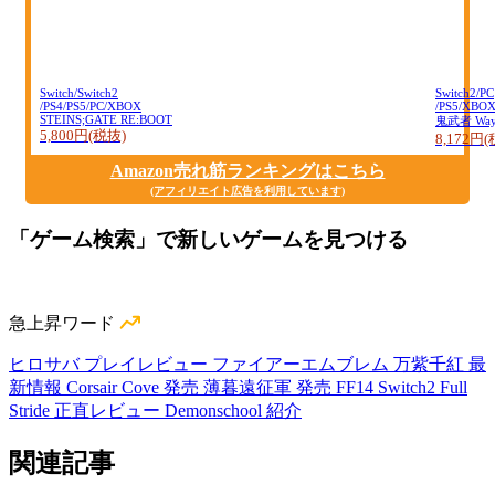
Switch/Switch2
Switch2/PC
/PS4/PS5/PC/XBOX
/PS5/XBO
STEINS;GATE RE:BOOT
鬼武者 Way o
5,800円(税抜)
8,172円
Amazon売れ筋ランキングはこちら
(アフィリエイト広告を利用しています)
「ゲーム検索」で新しいゲームを見つける
急上昇ワード
ヒロサバ プレイレビュー
ファイアーエムブレム 万紫千紅 最
新情報
Corsair Cove 発売
薄暮遠征軍 発売
FF14 Switch2
Full
Stride 正直レビュー
Demonschool 紹介
関連記事