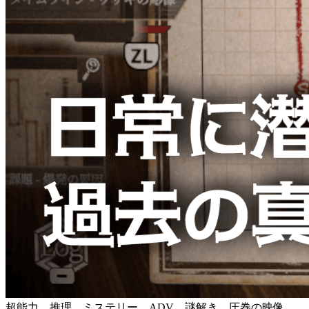
超能力、推理、ミステリー、ADV、謎解き、圧巻の映像、