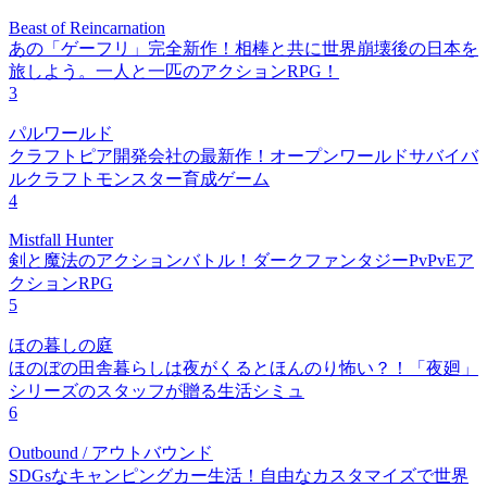
Beast of Reincarnation
あの「ゲーフリ」完全新作！相棒と共に世界崩壊後の日本を
旅しよう。一人と一匹のアクションRPG！
3
パルワールド
クラフトピア開発会社の最新作！オープンワールドサバイバ
ルクラフトモンスター育成ゲーム
4
Mistfall Hunter
剣と魔法のアクションバトル！ダークファンタジーPvPvEア
クションRPG
5
ほの暮しの庭
ほのぼの田舎暮らしは夜がくるとほんのり怖い？！「夜廻」
シリーズのスタッフが贈る生活シミュ
6
Outbound / アウトバウンド
SDGsなキャンピングカー生活！自由なカスタマイズで世界