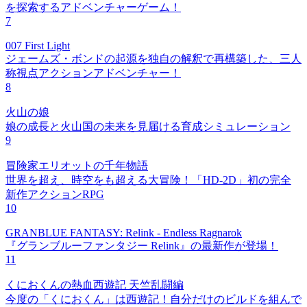
を探索するアドベンチャーゲーム！
7
007 First Light
ジェームズ・ボンドの起源を独自の解釈で再構築した、三人
称視点アクションアドベンチャー！
8
火山の娘
娘の成長と火山国の未来を見届ける育成シミュレーション
9
冒険家エリオットの千年物語
世界を超え、時空をも超える大冒険！「HD-2D」初の完全
新作アクションRPG
10
GRANBLUE FANTASY: Relink - Endless Ragnarok
『グランブルーファンタジー Relink』の最新作が登場！
11
くにおくんの熱血西遊記 天竺乱闘編
今度の「くにおくん」は西遊記！自分だけのビルドを組んで