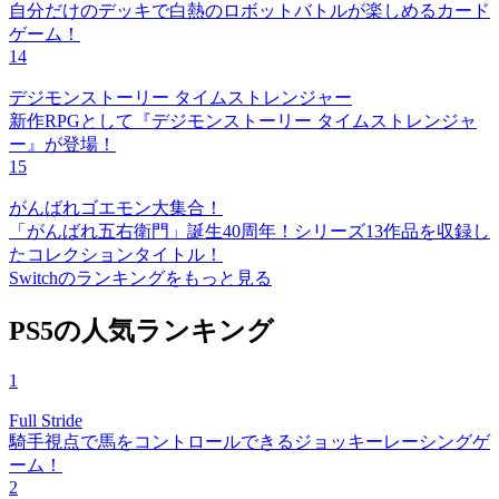
自分だけのデッキで白熱のロボットバトルが楽しめるカード
ゲーム！
14
デジモンストーリー タイムストレンジャー
新作RPGとして『デジモンストーリー タイムストレンジャ
ー』が登場！
15
がんばれゴエモン大集合！
「がんばれ五右衛門」誕生40周年！シリーズ13作品を収録し
たコレクションタイトル！
Switchのランキングをもっと見る
PS5の人気ランキング
1
Full Stride
騎手視点で馬をコントロールできるジョッキーレーシングゲ
ーム！
2