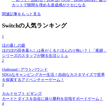
カットで隙間を埋める達成感がクセになる
関連記事をもっと見る
Switchの人気ランキング
1
ほの暮しの庭
ほのぼの田舎暮らしは夜がくるとほんのり怖い？！「夜廻」
シリーズのスタッフが贈る生活シミュ
2
Outbound / アウトバウンド
SDGsなキャンピングカー生活！自由なカスタマイズで世界
を探索するアドベンチャーゲーム！
3
カルドセプト ビギンズ
カードとダイスを自在に操り勝利を目指すボードゲーム！
4