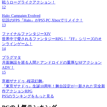
戦うローグライクアクション！
12
Halo: Campaign Evolved
伝説のFPS『Halo』がPS5,PC,Xboxでリメイク！
13
ファイナルファンタジーXIV
世界中で愛されるファンタジーRPG！『FF』シリーズのオ
ンラインゲーム！
14
プラグマタ
月面施設を巡る人間とアンドロイドの重厚なSFアクション
ADV！
15
亰都ザナドゥ -桜花幻舞-
『東亰ザナドゥ』生誕10周年！舞台設定が一新された完全新
作アクションRPG
PS5のランキングをもっと見る