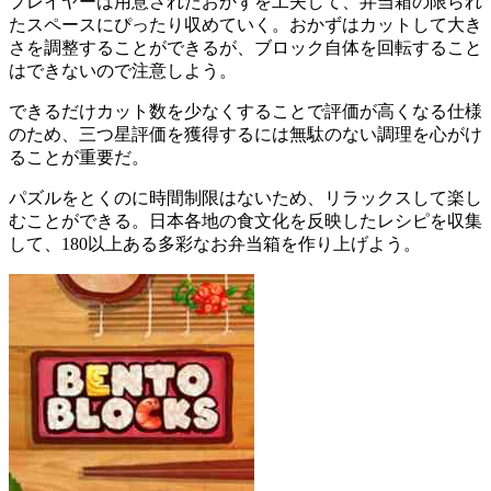
プレイヤーは用意されたおかずを工夫して、
弁当箱の限られ
たスペース
にぴったり収めていく。おかずはカットして大き
さを調整することができるが、
ブロック自体を回転すること
はできない
ので注意しよう。
できるだけ
カット数を少なくする
ことで評価が高くなる仕様
のため、
三つ星評価
を獲得するには無駄のない調理を心がけ
ることが重要だ。
パズルをとくのに
時間制限はない
ため、リラックスして楽し
むことができる。日本各地の食文化を反映したレシピを収集
して、
180以上
ある多彩なお弁当箱を作り上げよう。