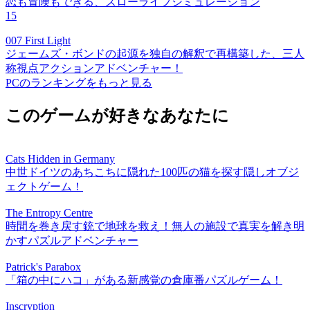
恋も冒険もできる、スローライフシミュレーション
15
007 First Light
ジェームズ・ボンドの起源を独自の解釈で再構築した、三人
称視点アクションアドベンチャー！
PCのランキングをもっと見る
このゲームが好きなあなたに
Cats Hidden in Germany
中世ドイツのあちこちに隠れた100匹の猫を探す隠しオブジ
ェクトゲーム！
The Entropy Centre
時間を巻き戻す銃で地球を救え！無人の施設で真実を解き明
かすパズルアドベンチャー
Patrick's Parabox
「箱の中にハコ」がある新感覚の倉庫番パズルゲーム！
Inscryption