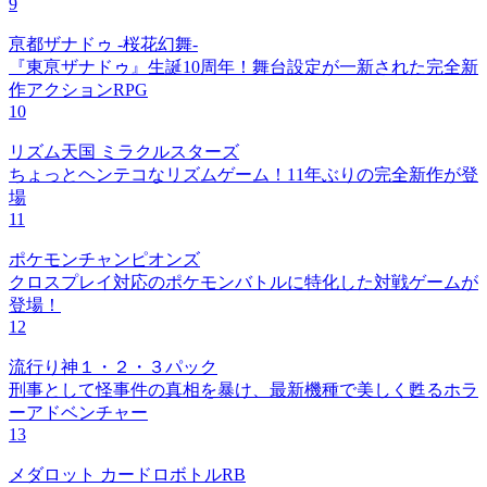
9
亰都ザナドゥ -桜花幻舞-
『東亰ザナドゥ』生誕10周年！舞台設定が一新された完全新
作アクションRPG
10
リズム天国 ミラクルスターズ
ちょっとヘンテコなリズムゲーム！11年ぶりの完全新作が登
場
11
ポケモンチャンピオンズ
クロスプレイ対応のポケモンバトルに特化した対戦ゲームが
登場！
12
流行り神１・２・３パック
刑事として怪事件の真相を暴け、最新機種で美しく甦るホラ
ーアドベンチャー
13
メダロット カードロボトルRB