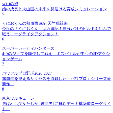
火山の娘
娘の成長と火山国の未来を見届ける育成シミュレーション
5
くにおくんの熱血西遊記 天竺乱闘編
今度の「くにおくん」は西遊記！自分だけのビルドを組んで
戦うローグライクアクション！
6
スーパーカービィハンターズ
4つのジョブを駆使して戦え、ボスバトルが中心の2Dアクシ
ョンゲーム
7
パワフルプロ野球2026-2027
30周年を迎えるサクセスを収録した「パワプロ」シリーズ最
新作！
8
東京ワルキューレ
選ばれし少女たちが｢裏世界｣に挑むデッキ構築型ローグライ
ト！