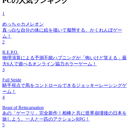
PCの人気ランキング
1
めっちゃカメレオン
真っ白な自分の体に絵を描いて擬態する、かくれんぼゲー
ム！
2
R.E.P.O.
物理演算による予測不能ハプニングが「怖いけど笑える」最
大6人で遊べるオンライン協力ホラーゲーム！
3
Full Stride
騎手視点で馬をコントロールできるジョッキーレーシングゲ
ーム！
4
Beast of Reincarnation
あの「ゲーフリ」完全新作！相棒と共に世界崩壊後の日本を
旅しよう。一人と一匹のアクションRPG！
5