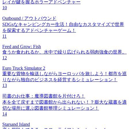
レイが鍵を握るホラーアドベンチャー
10
Outbound / アウトバウンド
SDGsなキャンピングカー生活！自由なカスタマイズで世界
を探索するアドベンチャーゲーム！
11
Feed and Grow: Fish
食うか食われるか、水中で繰り広げられる弱肉強食の世界。
12
Euro Truck Simulator 2
重要な貨物を輸送しながらヨーロッパを旅しよう！都市を巡
りながら独自のビジネスを経営するシミュレーション！
13
司書のお仕事：魔導図書館を片付けろ！
本を全て戻すまで図書館から出られない！？膨大な蔵書を適
切な場所に運ぶ図書館整理シミュレーション！
14
Starsand Island