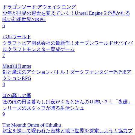
ドラゴンソード:アウェイクニング
少年が世界の運命を変えていく！Unreal Engine 5で描かれる
眩い幻想世界のRPG
6
パルワールド
クラフトピア開発会社の最新作！オープンワールドサバイバ
ルクラフトモンスター育成ゲーム
7
Mistfall Hunter
剣と魔法のアクションバトル！ダークファンタジーPvPvEア
クションRPG
8
ほの暮しの庭
ほのぼの田舎暮らしは夜がくるとほんのり怖い？！「夜廻」
シリーズのスタッフが贈る生活シミュ
9
The Mound: Omen of Cthulhu
財宝を探して呪われた密林と地下世界を探索しよう！協力プ